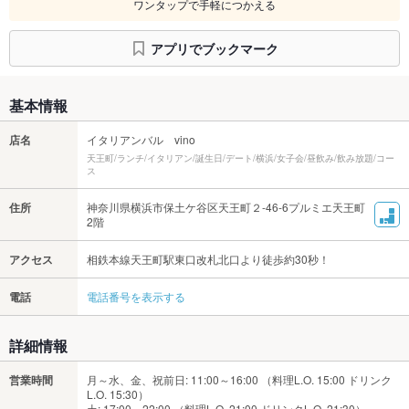
ワンタップで手軽につかえる
アプリでブックマーク
基本情報
店名
イタリアンバル vino
天王町/ランチ/イタリアン/誕生日/デート/横浜/女子会/昼飲み/飲み放題/コー
ス
住所
神奈川県横浜市保土ケ谷区天王町２-46-6プルミエ天王町
2階
アクセス
相鉄本線天王町駅東口改札北口より徒歩約30秒！
電話
電話番号を表示する
詳細情報
営業時間
月～水、金、祝前日: 11:00～16:00 （料理L.O. 15:00 ドリンク
L.O. 15:30）
土: 17:00～22:00 （料理L.O. 21:00 ドリンクL.O. 21:30）