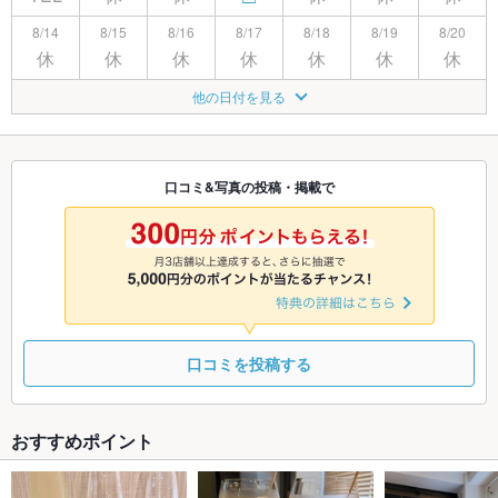
8/14
8/15
8/16
8/17
8/18
8/19
8/20
休
休
休
休
休
休
休
8/21
8/22
8/23
8/24
8/25
8/26
8/27
他の日付を見る
休
休
休
□
□
□
□
8/28
8/29
8/30
8/31
9/1
9/2
9/3
休
休
□
◎
□
□
□
口コミ&写真の投稿・掲載で
9/4
9/5
9/6
9/7
9/8
9/9
9/10
休
休
□
◎
□
□
□
口コミを投稿する
おすすめポイント