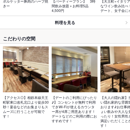
ポルケッター豚肉のハーブ焼
【パーティープラン】　3時
【天王町×イタリ
きー
間飲み放題＋お料理5品　
なワイン飲み比べ
4,500円
デート、女子会に
料理を見る
こだわりの空間
【アクセス◎】相鉄本線天王
【デートのご利用にぴったり
【大人の隠れ家】
町駅東口改札北口より徒歩30
♪】コンセントが無料で利用
い隠れ家的な雰囲
秒！宴会などのお集まりもス
できWi-Fiが使えるカウンタ
おります♪お仕事
ムーズに行うことが可能で
ー席が4席ご用意あります！
ょい飲みや大人な
す！
デートなどのご利用の際にお
ったり！女性男性
すすめです！
満足いただくこと
す！