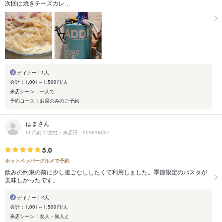
次回は焼きチーズカレ…
ディナー | 1人
会計：1,001～1,500円/人
来店シーン：一人で
予約コース：お席のみのご予約
はまさん
50代前半/女性・来店日：2026/03/07
5.0
ホットペッパーグルメで予約
飲みの約束の前に少し腹ごなししたくて利用しました。季節限定のパスタが
美味しかったです。
ディナー | 2人
会計：1,001～1,500円/人
来店シーン：友人・知人と