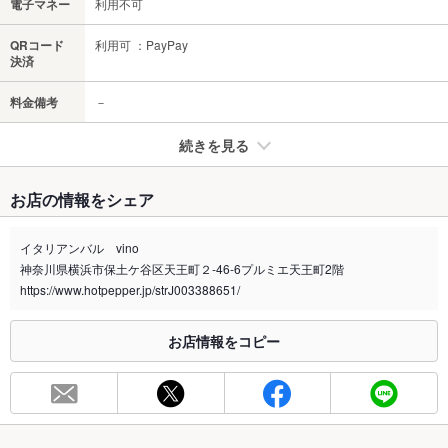
電子マネー
利用不可
QRコード
利用可 ：PayPay
決済
料金備考
－
続きを見る
たばこ
お店の情報をシェア
禁煙・喫煙
全席禁煙
イタリアンバル vino
喫煙専用室
なし
神奈川県横浜市保土ケ谷区天王町２-46-6プルミエ天王町2階
https://www.hotpepper.jp/strJ003388651/
※2020年4月1日～受動喫煙対策に関する法律が施行されています。正しい情報はお店へお問い
合わせください。
お店情報をコピー
お席
総席数
16席
最大宴会収
10人(*立食時ご相談ください。)
容人数