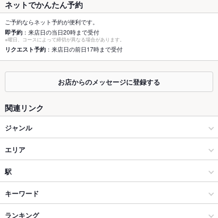
ネットでかんたん予約
個室
なし
ご予約ならネット予約が便利です。
即予約
：来店日の当日20時まで受付
座敷
なし
※曜日、コースによって締切が異なる場合があります。
リクエスト予約
：来店日の前日17時まで受付
掘りごたつ
なし
カウンター
あり
お店からのメッセージに登録する
ソファー
なし
関連リンク
テラス席
なし
ジャンル
貸切
貸切可
イタリアン・フレンチ
エリア
設備
Wi-Fi
あり
イタリアン
天王町
駅
バリアフリ
なし ：必要の際はスタッフまで御声掛けください。
大船・戸塚・東戸塚・保土ヶ谷 × イタリアン・フレンチ
天王町 × イタリアン・フレンチ
天王町駅
キーワード
ー
大船・戸塚・東戸塚・保土ヶ谷 × イタリアン
天王町 × イタリアン
戸部駅
ランキング
エビ料理
フライドポテト
ソーセージ
ハンバーグ
パスタ
カルボナーラ
駐車場
なし ：近隣のコインパーキングをご利用ください。