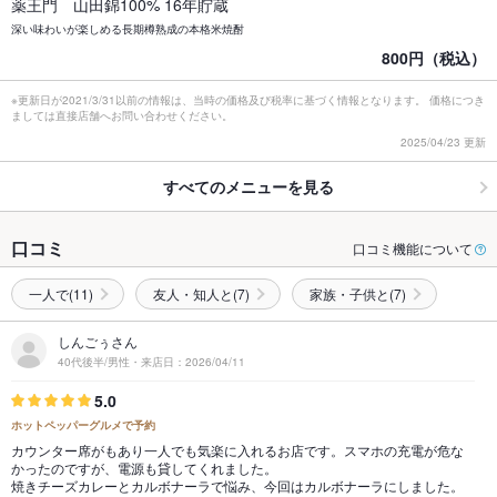
薬王門 山田錦100% 16年貯蔵
深い味わいが楽しめる長期樽熟成の本格米焼酎
800円（税込）
※更新日が2021/3/31以前の情報は、当時の価格及び税率に基づく情報となります。 価格につき
ましては直接店舗へお問い合わせください。
2025/04/23 更新
すべてのメニューを見る
口コミ
口コミ機能について
一人で(11)
友人・知人と(7)
家族・子供と(7)
しんごぅさん
40代後半/男性・来店日：2026/04/11
5.0
ホットペッパーグルメで予約
カウンター席がもあり一人でも気楽に入れるお店です。スマホの充電が危な
かったのですが、電源も貸してくれました。
焼きチーズカレーとカルボナーラで悩み、今回はカルボナーラにしました。