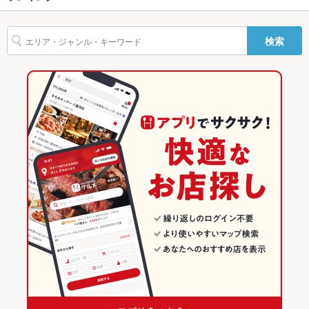
ペペロンチーノ
ケーキ
生ハム
チーズケーキ
その他設備
－
天王町駅 × イタリアン・フレンチ
神奈川
保土ケ谷駅
神奈川のグルメランキング
検索
その他
天王町駅 × イタリアン
神奈川 × イタリアン・フレンチ
神奈川のイタリアン・フレンチランキング
飲み放題
あり
神奈川 × イタリアン
神奈川のイタリアンランキング
食べ放題
なし
大船・戸塚・東戸塚・保土ヶ谷のグルメランキング
お酒
カクテル充実、焼酎充実、日本酒充実、ワイン充実
大船・戸塚・東戸塚・保土ヶ谷のイタリアン・フレンチランキン
お子様連れ
お子様連れ歓迎
グ
ウェディン
大歓迎
大船・戸塚・東戸塚・保土ヶ谷のイタリアンランキング
グパーティ
ー二次会
天王町のグルメランキング
お祝い・サ
可
プライズ対
応
備考
－