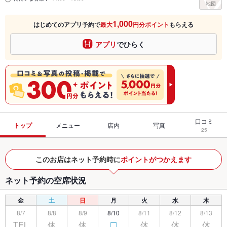
1,000
はじめてのアプリ予約で
最大
円分ポイント
もらえる
アプリ
でひらく
口コミ
トップ
メニュー
店内
写真
25
このお店はネット予約時に
ポイントがつかえます
ネット予約の空席状況
金
土
日
月
火
水
木
8/7
8/8
8/9
8/10
8/11
8/12
8/13
TEL
休
休
休
休
休
□