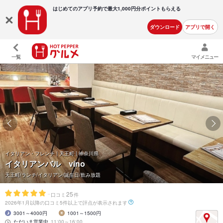
はじめてのアプリ予約で最大
1,000円分ポイントもらえる
ダウンロード
アプリで開く
一覧
マイメニュー
イタリアン・フレンチ | 天王町 | 神奈川県
イタリアンバル vino
天王町/ランチ/イタリアン/誕生日/飲み放題
-
25
口コミ
件
2026年1月以降の口コミ5件以上で評点が表示されます
3001～4000円
1001～1500円
ただいま営業中
11:00～16:00