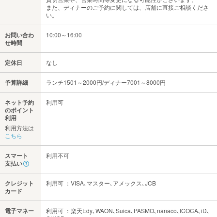
また、ディナーのご予約に関しては、店舗に直接ご相談くださ
い。
お問い合わ
10:00～16:00
せ時間
定休日
なし
予算詳細
ランチ1501～2000円/ディナー7001～8000円
ネット予約
利用可
のポイント
利用
利用方法は
こちら
スマート
利用不可
支払い
クレジット
利用可 ：VISA､マスター､アメックス､JCB
カード
電子マネー
利用可 ：楽天Edy､WAON､Suica､PASMO､nanaco､ICOCA､iD､