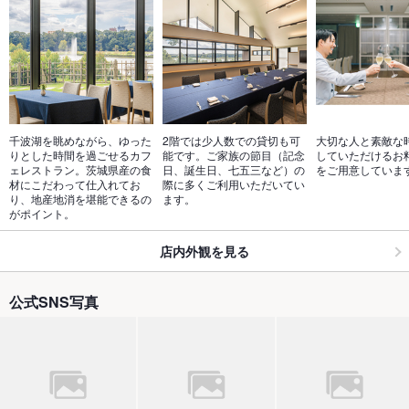
千波湖を眺めながら、ゆった
2階では少人数での貸切も可
大切な人と素敵な
りとした時間を過ごせるカフ
能です。ご家族の節目（記念
していただけるお
ェレストラン。茨城県産の食
日、誕生日、七五三など）の
をご用意していま
材にこだわって仕入れてお
際に多くご利用いただいてい
り、地産地消を堪能できるの
ます。
がポイント。
店内外観を見る
公式SNS写真