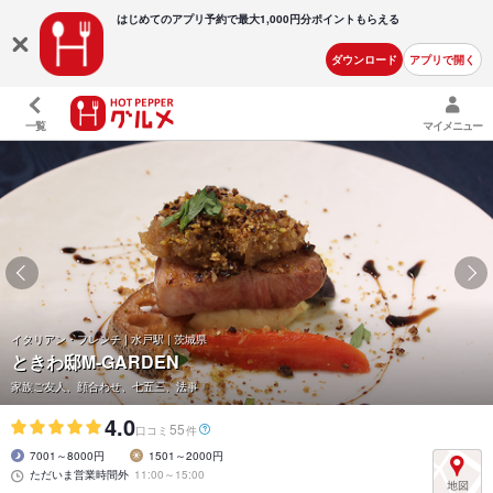
はじめてのアプリ予約で最大
1,000円分ポイントもらえる
ダウンロード
アプリで開く
一覧
マイメニュー
イタリアン・フレンチ | 水戸駅 | 茨城県
ときわ邸M-GARDEN
家族ご友人、顔合わせ、七五三、法事
4.0
55
口コミ
件
7001～8000円
1501～2000円
ただいま営業時間外
11:00～15:00