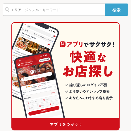
バリアフリ
なし
水戸 × イタリアン
水戸駅 × イタリアン
茨城のグルメランキング
ー
検索
偕楽園駅 × イタリアン・フレンチ
茨城
茨城のイタリアン・フレンチランキング
駐車場
あり ：店舗目の前にある常磐神社東門駐車場（有料）をご利用
ください。
偕楽園駅 × イタリアン
茨城 × イタリアン・フレンチ
茨城のイタリアンランキング
その他設備
－
茨城 × イタリアン
水戸のグルメランキング
その他
水戸のイタリアン・フレンチランキング
飲み放題
なし
水戸のイタリアンランキング
食べ放題
なし
お子様連れ
お子様連れ歓迎
水戸駅のグルメランキング
ウェディン
－
水戸駅のイタリアン・フレンチランキング
グパーティ
ー二次会
水戸駅のイタリアンランキング
お祝い・サ
可
プライズ対
応