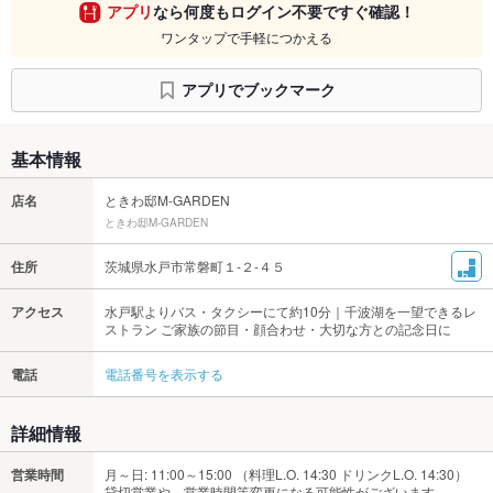
アプリ
なら何度もログイン不要ですぐ確認！
ワンタップで手軽につかえる
アプリでブックマーク
基本情報
店名
ときわ邸M-GARDEN
ときわ邸M-GARDEN
住所
茨城県水戸市常磐町１-２-４５
アクセス
水戸駅よりバス・タクシーにて約10分｜千波湖を一望できるレ
ストラン ご家族の節目・顔合わせ・大切な方との記念日に
電話
電話番号を表示する
詳細情報
営業時間
月～日: 11:00～15:00 （料理L.O. 14:30 ドリンクL.O. 14:30）
貸切営業や、営業時間等変更になる可能性がございます。