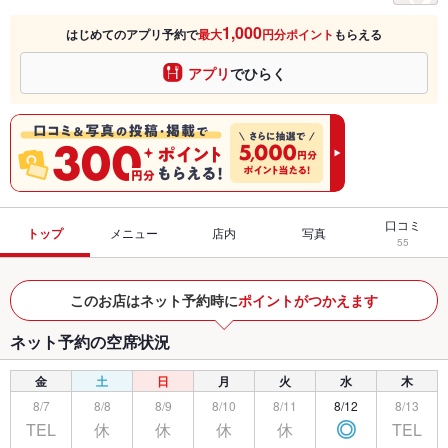
1,000
はじめてのアプリ予約で
最大
円分ポイント
もらえる
アプリ
でひらく
口コミ
トップ
メニュー
店内
写真
55
このお店はネット予約時に
ポイントがつかえます
ネット予約の空席状況
金
土
日
月
火
水
木
8/7
8/8
8/9
8/10
8/11
8/12
8/13
TEL
休
休
休
休
TEL
◎