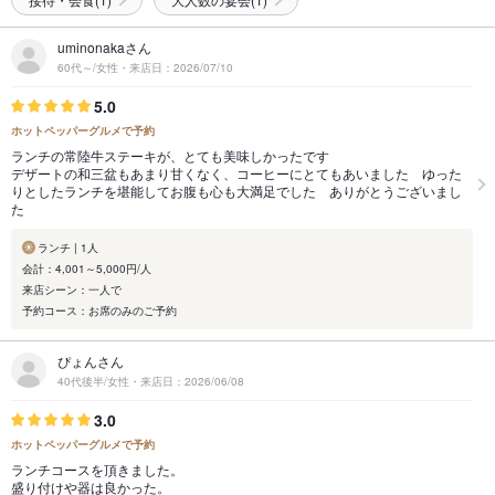
uminonakaさん
60代～/女性・来店日：2026/07/10
5.0
ホットペッパーグルメで予約
ランチの常陸牛ステーキが、とても美味しかったです
デザートの和三盆もあまり甘くなく、コーヒーにとてもあいました ゆった
りとしたランチを堪能してお腹も心も大満足でした ありがとうございまし
た
ランチ | 1人
会計：4,001～5,000円/人
来店シーン：一人で
予約コース：お席のみのご予約
ぴょんさん
40代後半/女性・来店日：2026/06/08
3.0
ホットペッパーグルメで予約
ランチコースを頂きました。
盛り付けや器は良かった。