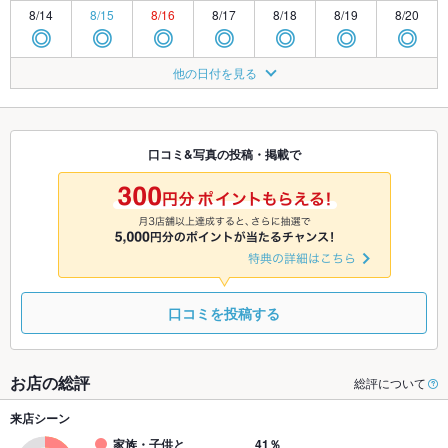
8/14
8/15
8/16
8/17
8/18
8/19
8/20
◎
◎
◎
◎
◎
◎
◎
8/21
8/22
8/23
8/24
8/25
8/26
8/27
他の日付を見る
休
TEL
◎
◎
◎
◎
◎
8/28
8/29
8/30
8/31
9/1
9/2
9/3
休
休
TEL
TEL
TEL
◎
◎
口コミ&写真の投稿・掲載で
9/4
9/5
9/6
9/7
9/8
9/9
9/10
TEL
休
TEL
TEL
TEL
TEL
TEL
口コミを投稿する
お店の総評
総評について
来店シーン
家族・子供と
41％