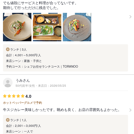
でも値段にサービスと料理が合ってないです。
期待して行っただけに残念でした。
ランチ | 3人
会計：4,001～5,000円/人
来店シーン：家族・子供と
予約コース：シェフお任せランチコース｜TORANOO
うみさん
50代前半/女性・来店日：2026/05/25
4.0
ホットペッパーグルメで予約
牛スジカレー美味しかったです。眺めも良く、お店の雰囲気もよかった。
ランチ | 1人
会計：2,001～3,000円/人
来店シーン：一人で