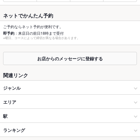
総席数
40席
最大宴会収
－
ネットでかんたん予約
容人数
ご予約ならネット予約が便利です。
個室
あり
即予約
：来店日の前日18時まで受付
※曜日、コースによって締切が異なる場合があります。
座敷
なし
掘りごたつ
なし
お店からのメッセージに登録する
カウンター
なし
関連リンク
ソファー
なし
ジャンル
テラス席
なし
イタリアン・フレンチ
エリア
貸切
貸切不可
イタリアン
水戸駅
駅
設備
水戸 × イタリアン・フレンチ
水戸駅 × イタリアン・フレンチ
偕楽園駅
ランキング
Wi-Fi
なし