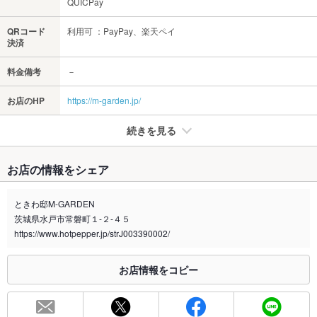
QUICPay
QRコード
利用可 ：PayPay、楽天ペイ
決済
料金備考
－
お店のHP
https://m-garden.jp/
続きを見る
たばこ
お店の情報をシェア
禁煙・喫煙
全席禁煙
受動喫煙対策に関する法律が施行されておりますので、正しい
ときわ邸M-GARDEN
情報はお店にお問い合わせください。
茨城県水戸市常磐町１-２-４５
喫煙専用室
https://www.hotpepper.jp/strJ003390002/
なし
※2020年4月1日～受動喫煙対策に関する法律が施行されています。正しい情報はお店へお問い
お店情報をコピー
合わせください。
お席