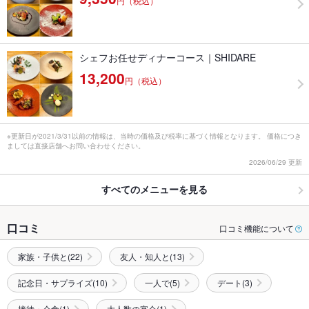
円（税込）
シェフお任せディナーコース｜SHIDARE
13,200
円（税込）
※更新日が2021/3/31以前の情報は、当時の価格及び税率に基づく情報となります。 価格につき
ましては直接店舗へお問い合わせください。
2026/06/29 更新
すべてのメニューを見る
口コミ
口コミ機能について
家族・子供と(22)
友人・知人と(13)
記念日・サプライズ(10)
一人で(5)
デート(3)
接待・会食(1)
大人数の宴会(1)