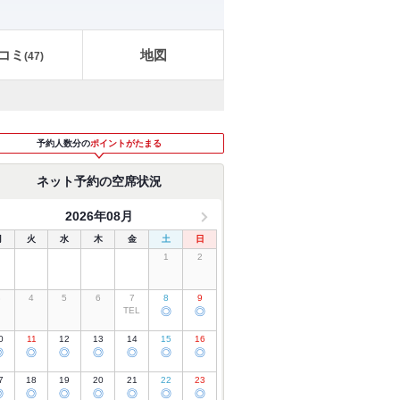
コミ
地図
(
47
)
予約人数分の
ポイントがたまる
ネット予約の空席状況
2026年08月
月
火
水
木
金
土
日
1
2
3
4
5
6
7
8
9
TEL
◎
◎
0
11
12
13
14
15
16
◎
◎
◎
◎
◎
◎
◎
7
18
19
20
21
22
23
◎
◎
◎
◎
◎
◎
◎