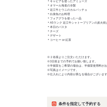
＊キャビアを使ったアミューズ
＊オマール海老の冷製
＊近江牛とウニのカルパッチョ
＊白身魚のお料理
＊フォアグラを使った一品
＊A5ランク 近江牛シャトーブリアンの炭火焼
＊本日のパスタ
＊チーズ
＊デザート
＊コーヒー or 紅茶
※２名様よりご注文いただけます。
※3日前までの予約でお願い致します。
※半個室をご希望の場合は、半個室使用料がお一
※写真はイメージです。
※仕入れにより内容が異なる場合がございま
条件を指定して予約する