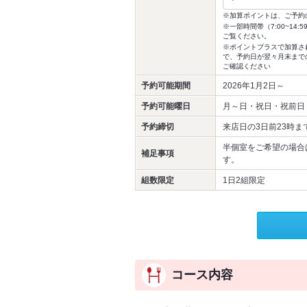
※加算ポイントは、ご予約
※一部時間帯（7:00~1
ご覧ください。
※ポイントプラスで加算さ
で、予約日が翌々月末まで
ご確認ください
予約可能期間
2026年1月2日～
予約可能曜日
月～日・祝日・祝前日
予約締切
来店日の3日前23時ま
半個室をご希望の場合は
補足事項
す。
組数限定
1日2組限定
コース内容