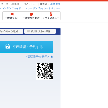
旬の食材と近江牛シャトーブリアンを味わう 今野シェフフレンチコース 20,000円（税込） | ワインと炭の音 食堂ますだ - クーポン・予約のホットペッパーグルメ
最寄駅：
草津
栗東
コンテンツガイド
クーポン 予約 ホットペッパー
検討リスト
最近見たお店
マイメニュー
空席確認・予約する
電話番号を表示する