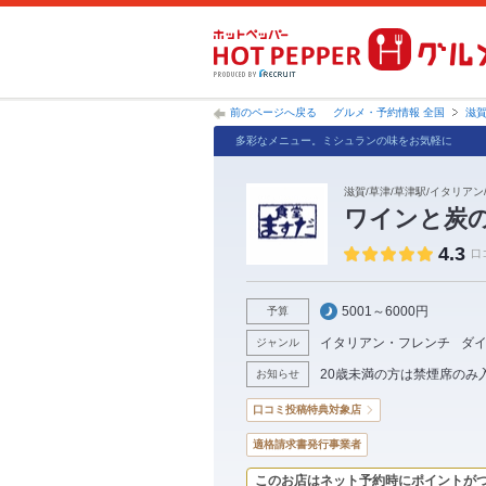
前のページへ戻る
グルメ・予約情報 全国
滋
多彩なメニュー。ミシュランの味をお気軽に
滋賀/草津/草津駅/イタリアン
ワインと炭の
4.3
口
5001～6000円
予算
イタリアン・フレンチ
ダ
ジャンル
20歳未満の方は禁煙席のみ
お知らせ
口コミ投稿特典対象店
適格請求書発行事業者
このお店はネット予約時にポイントが