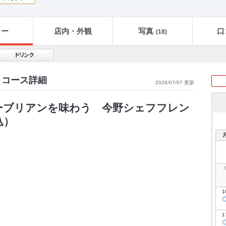
ュー
店内・外観
写真
口
(18)
 コース詳細
2026/07/07 更新
ーブリアンを味わう 今野シェフフレン
込）
1
1