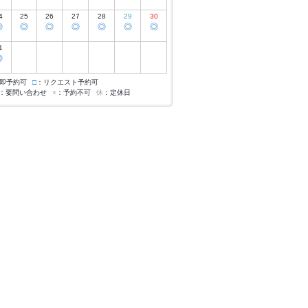
4
25
26
27
28
29
30
◎
◎
◎
◎
◎
◎
◎
1
◎
即予約可
□
：リクエスト予約可
：要問い合わせ
×
：予約不可
休
：定休日