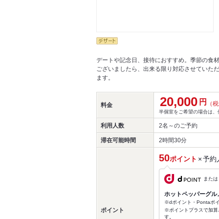
デートや記念日、接待におすすめ。季節の食
ございましたら、出来る限り対応させていただ
ます。
20,000
円
（税
料金
半個室をご希望の場合は、使
利用人数
2名～
のご予約
滞在可能時間
2時間30分
50
ポイント
×
予約
または
ホットペッパーグル
※dポイント・Ponta
ポイント
※ポイントプラスで加算
す。