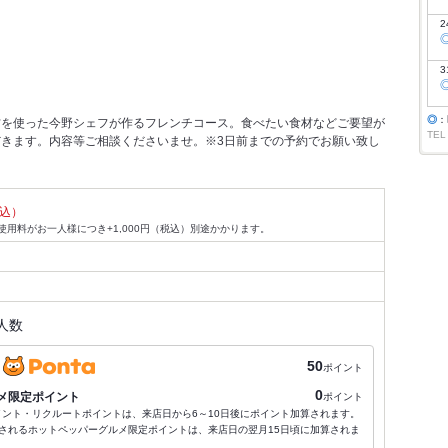
2
3
◎
：
材を使った今野シェフが作るフレンチコース。食べたい食材などご要望が
TEL
きます。内容等ご相談くださいませ。※3日前までの予約でお願い致し
込）
用料がお一人様につき+1,000円（税込）別途かかります。
人数
50
ポイント
0
メ限定ポイント
ポイント
ポイント・リクルートポイントは、来店日から6～10日後にポイント加算されます。
されるホットペッパーグルメ限定ポイントは、来店日の翌月15日頃に加算されま