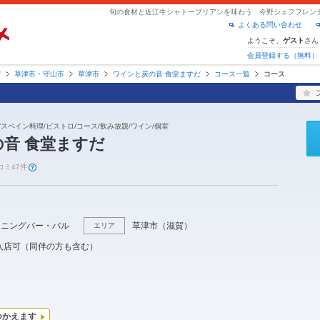
よくある問い合わせ
ようこそ、
さん
ゲスト
会員登録する（無料）
賀
草津市・守山市
草津市
ワインと炭の音 食堂ますだ
コース一覧
コース
/スペイン料理/ビストロ/コース/飲み放題/ワイン/個室
音 食堂ますだ
コミ47件
イニングバー・バル
草津市
（
滋賀
）
エリア
入店可（同伴の方も含む）
つかえます