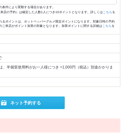
の条件により変動する場合があります。
4:59来店の予約）は確定した人数1人につき10ポイントとなります。詳しくは
こちら
を
れるポイントは、ホットペッパーグルメ限定ポイントになります。対象日時の予約
のご来店がポイント加算の対象となります。加算ポイントに関する詳細は
こちら
を
で
、半個室使用料がお一人様につき +1,000円（税込）別途かかりま
ネット予約する