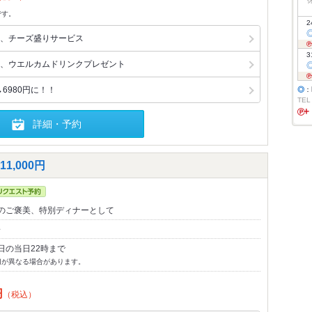
です。
2
、チーズ盛りサービス
3
、ウエルカムドリンクプレゼント
6980円に！！
◎
：
TEL
詳細・予約
,000円
のご褒美、特別ディナーとして
～
日の当日22時まで
切が異なる場合があります。
円
（税込）