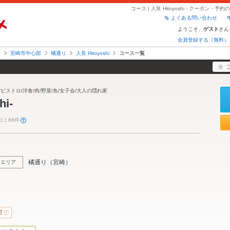
コース | 人良 Hitoyoshi - クーポン
よくある問い合わせ
ようこそ、
さん
ゲスト
会員登録する（無料）
崎
宮崎市中心部
橘通り
人良 Hitoyoshi
コース一覧
/ビストロ/洋食/肉/野菜/魚/女子会/大人の隠れ家
hi-
コミ66件
橘通り
（
宮崎
）
エリア
可