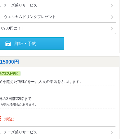
、チーズ盛りサービス
、ウエルカムドリンクプレゼント
6980円に！！
詳細・予約
5000円
足を超えた"感動"をー。人良の本気をぶつけます。
～
日の2日前22時まで
切が異なる場合があります。
円
（税込）
、チーズ盛りサービス