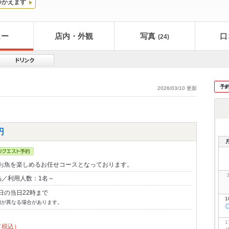
つかえます
ュー
店内・外観
写真
口
(24)
予
2026/03/10 更新
円
お魚を楽しめるお任せコースとなっております。
品／利用人数：1名～
日の当日22時まで
1
切が異なる場合があります。
1
（税込）