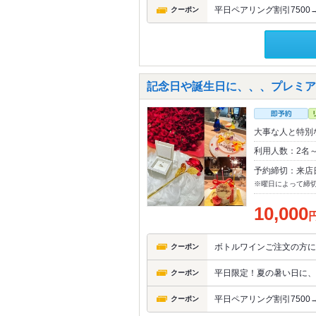
平日ペアリング割引7500→
クーポン
記念日や誕生日に、、、プレミアム
大事な人と特別
利用人数：2名
予約締切：来店
※曜日によって締
10,000
ボトルワインご注文の方に
クーポン
平日限定！夏の暑い日に、
クーポン
平日ペアリング割引7500→
クーポン