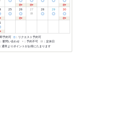
休
◎
◎
◎
◎
◎
◎
4
25
26
27
28
29
30
◎
◎
◎
休
◎
◎
◎
1
◎
即予約可
□
：リクエスト予約可
：要問い合わせ
×
：予約不可
休
：定休日
：通常よりポイントがお得にたまります