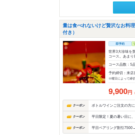
量は食べれないけど贅沢なお料理
付き）
世界3大珍味を
コース。あまり
コース品数：5
予約締切：来店
※曜日によって締
9,900
円
ボトルワインご注文の方に
クーポン
平日限定！夏の暑い日に、
クーポン
平日ペアリング割引7500→
クーポン