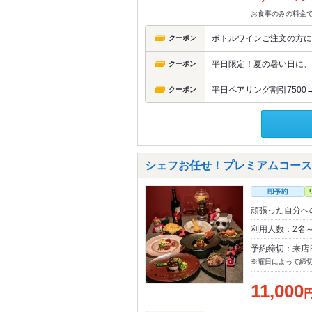
お食事のみの料金
ボトルワインご注文の方に
クーポン
平日限定！夏の暑い日に、
クーポン
平日ペアリング割引7500→
クーポン
シェフお任せ！プレミアムコース11
頑張った自分へ
利用人数：2名
予約締切：来店
※曜日によって締
11,000