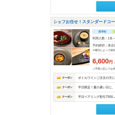
シェフお任せ！スタンダードコース
利用人数：1名
予約締切：来店
※曜日によって締
6,600
円
ご予算に応じてお
ボトルワインご注文の方に
クーポン
平日限定！夏の暑い日に、
クーポン
平日ペアリング割引7500→
クーポン