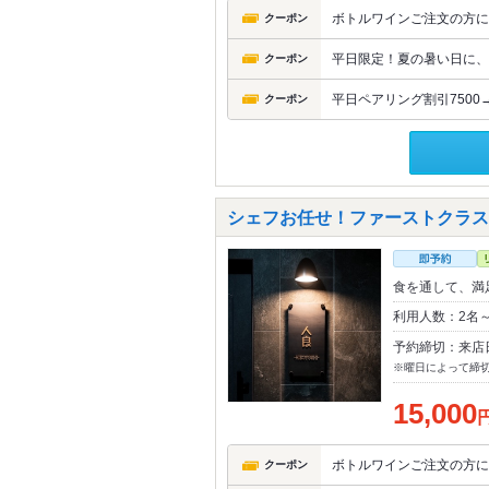
ボトルワインご注文の方に
クーポン
平日限定！夏の暑い日に、
クーポン
平日ペアリング割引7500→
クーポン
シェフお任せ！ファーストクラス1
食を通して、満
利用人数：2名
予約締切：来店
※曜日によって締
15,000
ボトルワインご注文の方に
クーポン