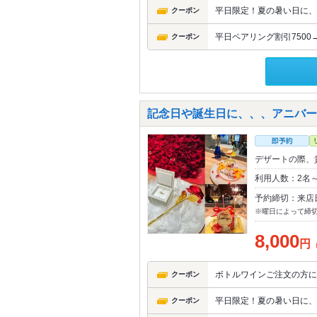
平日限定！夏の暑い日に、
クーポン
平日ペアリング割引7500→
クーポン
記念日や誕生日に、、、アニバーサ
デザートの際、
利用人数：2名
予約締切：来店
※曜日によって締
8,000
円
ボトルワインご注文の方に
クーポン
平日限定！夏の暑い日に、
クーポン