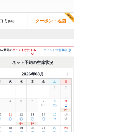
コミ
クーポン・地図
(
66
)
ポイント注意事項
約人数分の
ポイントがたまる
ネット予約の空席状況
2026年08月
月
火
水
木
金
土
日
1
2
3
4
5
6
7
8
9
TEL
◎
□
0
11
12
13
14
15
16
◎
◎
◎
◎
◎
□
休
7
18
19
20
21
22
23