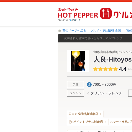
前のページへ戻る
グルメ・予約情報 全国
宮
洗練された空間で食べるカジュアルフレンチ
宮崎/宮崎市/橘通り/フレンチ
人良-Hitoyos
4.4
口
7001～8000円
予算
イタリアン・フレンチ
ジャンル
口コミ投稿特典対象店
ポイントプラス対象店
スマート支払い