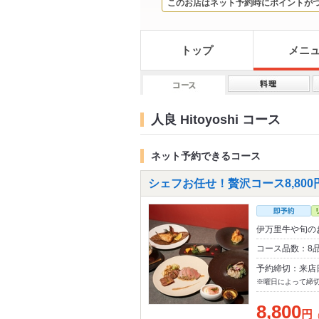
このお店はネット予約時にポイントが
トップ
メニ
人良 Hitoyoshi コース
ネット予約できるコース
シェフお任せ！贅沢コース8,800
伊万里牛や旬の
コース品数：8
予約締切：来店
※曜日によって締
8,800
円