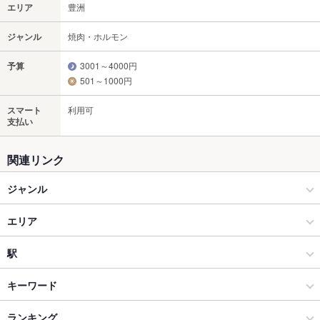
エリア
豊洲
ジャンル
焼肉・ホルモン
予算
3001～4000円
501～1000円
スマート
利用可
支払い
関連リンク
ジャンル
焼肉・ホルモン
エリア
焼肉
豊洲
駅
銀座・有楽町・新橋・築地・月島 × 焼肉・ホルモン
豊洲 × 焼肉・ホルモン
越中島駅
キーワード
銀座・有楽町・新橋・築地・月島 × 焼肉
豊洲 × 焼肉
木場駅
ランキング
からあげ
炉ばた焼き・炙り焼き
エビ料理
にんにく料理
フライドポテト