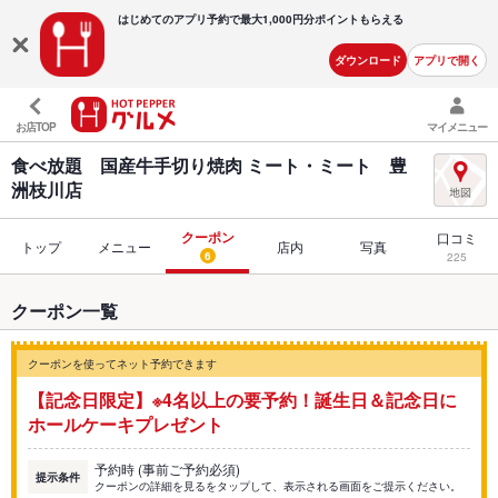
はじめてのアプリ予約で最大
1,000円分ポイントもらえる
ダウンロード
アプリで開く
お店TOP
マイメニュー
食べ放題 国産牛手切り焼肉 ミート・ミート 豊
洲枝川店
クーポン
口コミ
トップ
メニュー
店内
写真
6
225
クーポン一覧
クーポンを使ってネット予約できます
【記念日限定】※4名以上の要予約！誕生日＆記念日に
ホールケーキプレゼント
予約時 (事前ご予約必須)
提示条件
クーポンの詳細を見るをタップして、表示される画面をご提示ください。