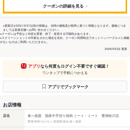
クーポンの詳細を見る
※更新日が2021/3/31以前の情報は、当時の価格及び税率に基づく情報となります。価格につき
ましては直接店舗へお問い合わせください。
※クーポンは予告なく内容を変更・終了・延長する可能性があります。
※スクリーンショットや印刷をされた場合を含め、クーポン利用時点でホットペッパーグルメに掲載
がないものはご利用いただけません。
2025/03/22 更新
アプリ
なら何度もログイン不要ですぐ確認！
ワンタップで手軽につかえる
アプリでブックマーク
お店情報
店名
食べ放題 国産牛手切り焼肉 ミート・ミート 豊洲枝川店
豊洲/焼肉/ホルモン/居酒屋/宴会/食べ放題