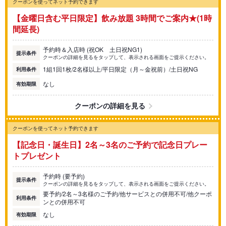
クーポンを使ってネット予約できます
【金曜日含む平日限定】飲み放題 3時間でご案内★(1時
間延長)
予約時＆入店時 (祝OK 土日祝NG1)
提示条件
クーポンの詳細を見るをタップして、表示される画面をご提示ください。
1組1回1枚/2名様以上/平日限定（月～金祝前）/土日祝NG
利用条件
なし
有効期限
クーポンの詳細を見る
クーポンを使ってネット予約できます
【記念日・誕生日】2名～3名のご予約で記念日プレー
トプレゼント
予約時 (要予約)
提示条件
クーポンの詳細を見るをタップして、表示される画面をご提示ください。
要予約/2名～3名様のご予約/他サービスとの併用不可/他クーポ
利用条件
ンとの併用不可
なし
有効期限