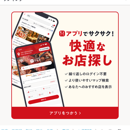
ウインナー
牛すじ
レバー
ステーキ
チャーハン
エビチリ
牛タン
豊洲駅 × 焼肉・ホルモン
豊洲 × 居酒屋
豊洲駅
東京のグルメランキング
ビビンバ
石焼きビビンバ
デザート
馬肉
肉寿司
豊洲駅 × 焼肉
豊洲 × 和風
東京の焼肉・ホルモンランキング
居酒屋
東京
銀座・有楽町・新橋・築地・月島のグルメランキング
和風
東京 × 焼肉・ホルモン
銀座・有楽町・新橋・築地・月島の焼肉・ホルモンランキング
銀座・有楽町・新橋・築地・月島 × 居酒屋
東京 × 焼肉
豊洲のグルメランキング
銀座・有楽町・新橋・築地・月島 × 和風
東京 × 居酒屋
豊洲の焼肉・ホルモンランキング
豊洲駅 × 居酒屋
東京 × 和風
豊洲駅 × 和風