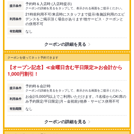
予約時＆入店時 (入店時提示)
提示条件
クーポンの詳細を見るをタップして、表示される画面をご提示ください。
21時前利用不可/来店時にスタッフまで提示/各施設利用のエビ
デンスをご掲示頂く場合があります/他サービス・クーポンと
利用条件
の併用不可
なし
有効期限
クーポンの詳細を見る
クーポンを使ってネット予約できます
【オープン記念】≪金曜日含む平日限定≫お会計から
1,000円割引！
予約時＆会計時
提示条件
クーポンの詳細を見るをタップして、表示される画面をご提示ください。
お会計5,000円以上でご利用いただけます。/1名様からOK/席の
利用条件
み予約限定/平日限定(月～金祝前)/他券・サービス併用不可
なし
有効期限
クーポンの詳細を見る