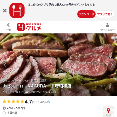
はじめてのアプリ予約で最大
1,000円分ポイントもらえる
ダウンロード
アプリで開く
一覧
マイメニュー
ダイニングバー・バル | 国母 | 山梨県
肉ビストロ KAGURA 甲府昭和店
ペットとご飯！あらゆる肉のNO.1が集まる店
4.7
42
口コミ
件
4001～5000円
本日休業