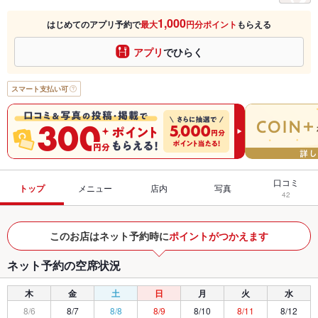
1,000
はじめてのアプリ予約で
最大
円分ポイント
もらえる
アプリ
でひらく
スマート支払い可
口コミ
トップ
メニュー
店内
写真
42
このお店はネット予約時に
ポイントがつかえます
ネット予約の空席状況
木
金
土
日
月
火
水
8/6
8/7
8/8
8/9
8/10
8/11
8/12