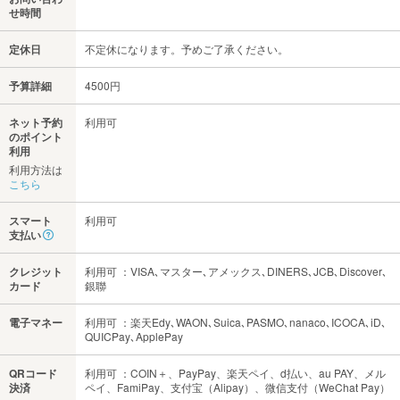
せ時間
定休日
不定休になります。予めご了承ください。
予算詳細
4500円
ネット予約
利用可
のポイント
利用
利用方法は
こちら
スマート
利用可
支払い
クレジット
利用可 ：VISA､マスター､アメックス､DINERS､JCB､Discover､
カード
銀聯
電子マネー
利用可 ：楽天Edy､WAON､Suica､PASMO､nanaco､ICOCA､iD､
QUICPay､ApplePay
QRコード
利用可 ：COIN＋、PayPay、楽天ペイ、d払い、au PAY、メル
決済
ペイ、FamiPay、支付宝（Alipay）、微信支付（WeChat Pay）