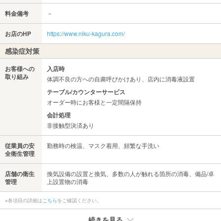
料金備考
－
お店のHP
https://www.niku-kagura.com/
感染症対策
お客様への
入店時
取り組み
体調不良の方への自粛呼びかけあり、店内に消毒液設置
テーブル/カウンターサービス
オーダー時にお客様と一定間隔保持
会計処理
非接触型決済あり
従業員の安
勤務時の検温、マスク着用、頻繁な手洗い
全衛生管理
店舗の衛生
換気設備の設置と換気、多数の人が触れる箇所の消毒、備品/卓
管理
上設置物の消毒
※各項目の詳細は
こちら
をご確認ください。
続きを見る