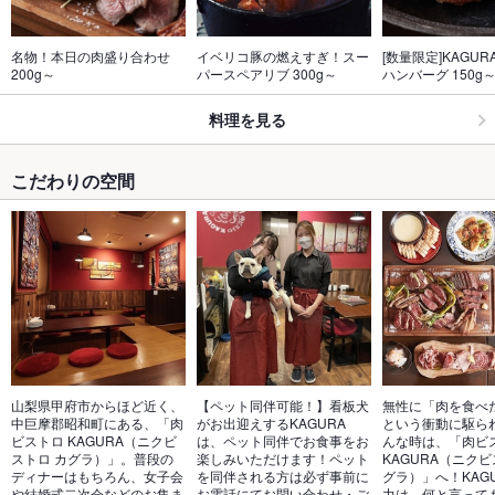
名物！本日の肉盛り合わせ 
イベリコ豚の燃えすぎ！スー
[数量限定]KAGU
200g～
パースペアリブ 300g～
ハンバーグ 150g
料理を見る
こだわりの空間
山梨県甲府市からほど近く、
【ペット同伴可能！】看板犬
無性に「肉を食べ
中巨摩郡昭和町にある、「肉
がお出迎えするKAGURA
という衝動に駆ら
ビストロ KAGURA（ニクビ
は、ペット同伴でお食事をお
んな時は、「肉ビス
ストロ カグラ）」。普段の
楽しみいただけます！ペット
KAGURA（ニクビ
ディナーはもちろん、女子会
を同伴される方は必ず事前に
グラ）」へ！KAG
や結婚式二次会などのお集ま
お電話にてお問い合わせ・ご
力は、何と言って