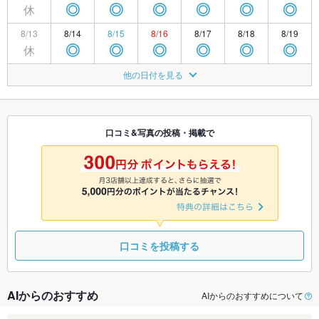
休
◎
◎
◎
◎
◎
◎
8/13
8/14
8/15
8/16
8/17
8/18
8/19
休
◎
◎
◎
◎
◎
◎
8/20
8/21
8/22
8/23
8/24
8/25
8/26
他の日付を見る
休
◎
◎
◎
◎
◎
◎
8/27
8/28
8/29
8/30
8/31
9/1
9/2
休
◎
◎
◎
◎
◎
◎
口コミ&写真の投稿・掲載で
9/3
9/4
9/5
9/6
9/7
9/8
9/9
◎
◎
◎
◎
◎
◎
◎
口コミを投稿する
AIからのおすすめ
AIからのおすすめについて