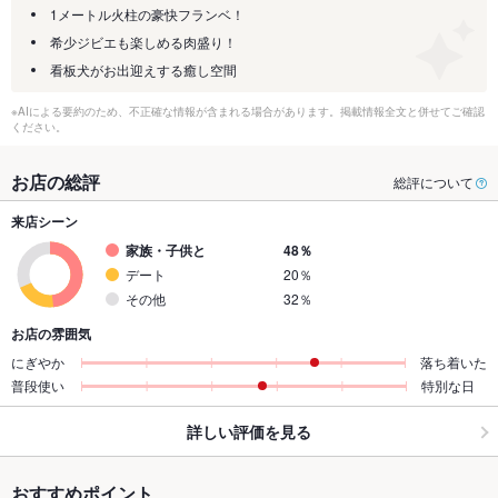
1メートル火柱の豪快フランベ！
希少ジビエも楽しめる肉盛り！
看板犬がお出迎えする癒し空間
※AIによる要約のため、不正確な情報が含まれる場合があります。掲載情報全文と併せてご確認
ください。
お店の総評
総評について
来店シーン
家族・子供と
48％
デート
20％
その他
32％
お店の雰囲気
にぎやか
落ち着いた
普段使い
特別な日
詳しい評価を見る
おすすめポイント