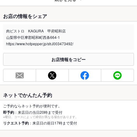
たばこ
お店の情報をシェア
禁煙・喫煙
全席禁煙
※店舗外に灰皿設置あり
肉ビストロ KAGURA 甲府昭和店
山梨県中巨摩郡昭和町西条664-1
喫煙専用室
なし
https://www.hotpepper.jp/strJ003473492/
※2020年4月1日～受動喫煙対策に関する法律が施行されています。正しい情報はお店へお問い
合わせください。
お店情報をコピー
お席
総席数
38席
最大宴会収
38人
容人数
ネットでかんたん予約
個室
なし
ご予約ならネット予約が便利です。
即予約
：来店日の当日20時まで受付
※曜日、コースによって締切が異なる場合があります。
座敷
なし
リクエスト予約
：来店日の前日17時まで受付
掘りごたつ
あり