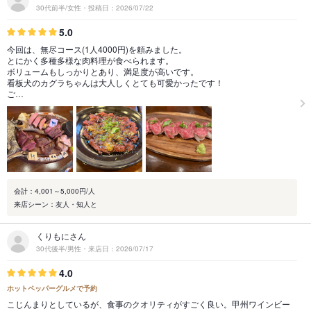
30代前半/女性・投稿日：2026/07/22
5.0
今回は、無尽コース(1人4000円)を頼みました。
とにかく多種多様な肉料理が食べられます。
ボリュームもしっかりとあり、満足度が高いです。
看板犬のカグラちゃんは大人しくとても可愛かったです！
ご…
会計：4,001～5,000円/人
来店シーン：友人・知人と
くりもにさん
30代後半/男性・来店日：2026/07/17
4.0
ホットペッパーグルメで予約
こじんまりとしているが、食事のクオリティがすごく良い。甲州ワインビー