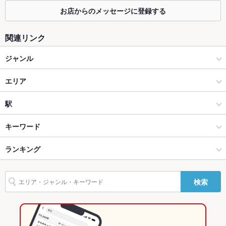
カウンター
あり
お店からのメッセージに登録する
ソファー
なし
関連リンク
テラス席
なし
ジャンル
貸切
貸切可 ：※店舗に直接ご相談ください。
ダイニングバー・バル
エリア
設備
洋・和洋・各国料理・その他
国母
駅
Wi-Fi
あり
甲府 × ダイニングバー・バル
国母 × ダイニングバー・バル
国母駅
キーワード
バリアフリ
なし
ー
甲府 × 洋・和洋・各国料理・その他
国母 × 洋・和洋・各国料理・その他
ランキング
馬刺し
エビ料理
フライドポテト
レバー
地鶏
ステーキ
ハンバーグ
駐車場
あり
バーニャカウダ
リゾット
フォアグラ
鴨肉
仔羊
パスタ
牛タン
国母駅 × ダイニングバー・バル
山梨
山梨のグルメランキング
その他設備
－
検索
ケーキ
デザート
チーズケーキ
国母駅 × 洋・和洋・各国料理・その他
山梨 × ダイニングバー・バル
山梨のダイニングバー・バルランキング
その他
飲み放題
あり
山梨 × 洋・和洋・各国料理・その他
甲府のグルメランキング