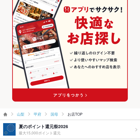
食べ放題
なし
甲府のダイニングバー・バルランキング
お酒
カクテル充実、ワイン充実
国母のグルメランキング
お子様連れ
お子様連れOK
ウェディン
－
グパーティ
ー二次会
お祝い・サ
可
プライズ対
応
ペット同伴
可
備考
ペット同伴ご希望の方は、事前にお電話で問い合わせ・ご予約
ください。苦手な方も事前連絡で対応いたします
山梨
甲府
国母
お店TOP
夏のポイント還元祭2026
最大15,000ポイント還元