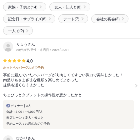
家族・子供と(14)
友人・知人と(8)
記念日・サプライズ(8)
デート(7)
会社の宴会(3)
一人で(2)
りょうさん
20代後半/男性・来店日：2026/08/01
4.0
ホットペッパーグルメで予約
事前に頼んでいたハンバーグが肉肉しくてすごい弾力で美味しかった！
肉盛りもさまざまな種類を楽しめてよかった
提供も遅くなくよかった
ちょびっとタブレットの操作性が悪かったかと
ディナー | 3人
会計：3,001～4,000円/人
来店シーン：友人・知人と
予約コース：お席のみのご予約
ひかりさん