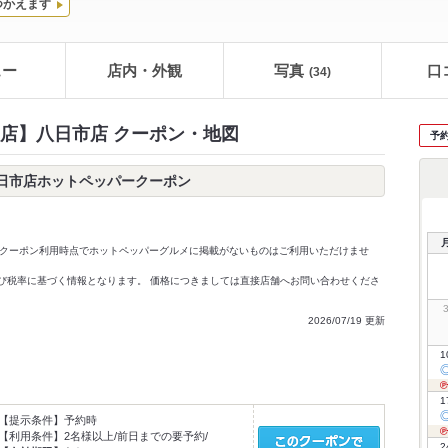
つかえます
ュー
店内・外観
写真
口
(34)
店】八日市店 クーポン・地図
予
日市店ホットペッパークーポン
クーポン利用時点でホットペッパーグルメに掲載がないものはご利用いただけませ
価格及び税率に基づく情報となります。 価格につきましては直接店舗へお問い合わせくださ
2026/07/19 更新
1
1
【提示条件】
予約時
【利用条件】
2名様以上/前日までの要予約/
2