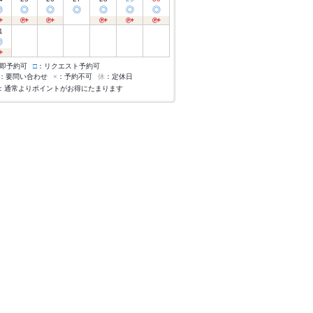
◎
◎
◎
◎
◎
◎
◎
1
◎
即予約可
□
：リクエスト予約可
：要問い合わせ
×
：予約不可
休
：定休日
：通常よりポイントがお得にたまります