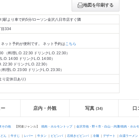
地図を印刷する
Ｒ)駅より車で約5分/ローソン金沢八日市店すぐ隣
目334
ネット予約が便利です。 ネット予約は
こちら
0 （料理L.O. 22:30 ドリンクL.O. 22:30）
L.O. 14:00 ドリンクL.O. 14:00）
. 22:30 ドリンクL.O. 22:30）
（料理L.O. 23:00 ドリンクL.O. 23:30）
より定休日あり)
ュー
店内・外観
写真
口
(34)
東その他
【関連ジャンル】
焼肉・ホルモントップ
｜
金沢市他・野々市・白山・内灘/焼肉・ホル
うどん
｜
牛すじ
｜
レバー
｜
牛タン
｜
ビビンバ
｜
石焼きビビンバ
｜
冷麺
｜
デザート
｜
白湯ラーメン