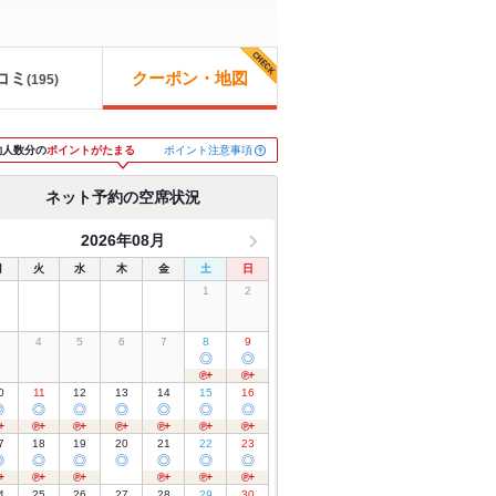
コミ
クーポン・地図
(
195
)
ポイント注意事項
約人数分の
ポイントがたまる
ネット予約の空席状況
2026年08月
月
火
水
木
金
土
日
1
2
3
4
5
6
7
8
9
◎
◎
0
11
12
13
14
15
16
◎
◎
◎
◎
◎
◎
◎
7
18
19
20
21
22
23
◎
◎
◎
◎
◎
◎
◎
4
25
26
27
28
29
30