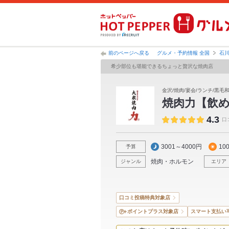
前のページへ戻る
グルメ・予約情報 全国
石
希少部位も堪能できるちょっと贅沢な焼肉店
金沢/焼肉/宴会/ランチ/黒毛
焼肉力【飲
4.3
口
3001～4000円
10
予算
焼肉・ホルモン
ジャンル
エリア
口コミ投稿特典対象店
ポイントプラス対象店
スマート支払い