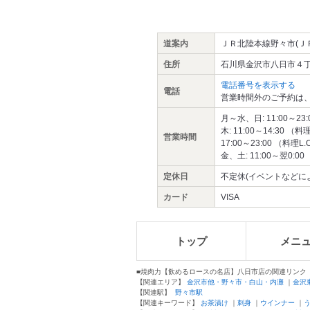
道案内
ＪＲ北陸本線野々市(Ｊ
住所
石川県金沢市八日市４丁
電話番号を表示する
電話
営業時間外のご予約は、
月～水、日: 11:00～23:0
木: 11:00～14:30 （料理
営業時間
17:00～23:00 （料理L.O
金、土: 11:00～翌0:00 
定休日
不定休(イベントなどに
カード
VISA
トップ
メニ
■焼肉力【飲めるロースの名店】八日市店の関連リンク
【関連エリア】
金沢市他・野々市・白山・内灘
｜
金沢
【関連駅】
野々市駅
【関連キーワード】
お茶漬け
｜
刺身
｜
ウインナー
｜