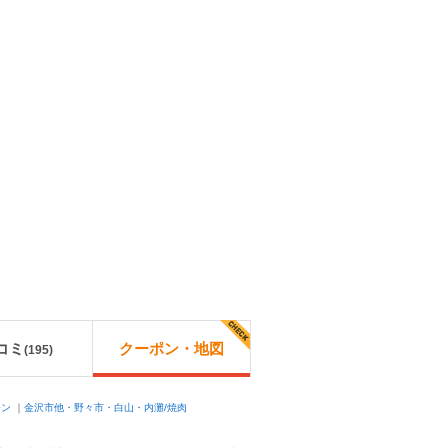
コミ
クーポン・地図
(
195
)
モン
｜
金沢市他・野々市・白山・内灘/焼肉