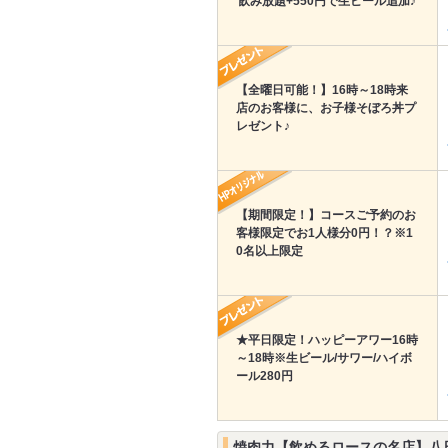
飲み放題+550円で生ビール追加♪
【全曜日可能！】16時～18時来
店のお客様に、お子様そぼろ丼プ
レゼント♪
【期間限定！】コースご予約のお
客様限定でお1人様分0円！？※1
0名以上限定
★平日限定！ハッピーアワー16時
～18時※生ビール/サワー/ハイボ
ール280円
焼肉力【飲めるロースの名店】八