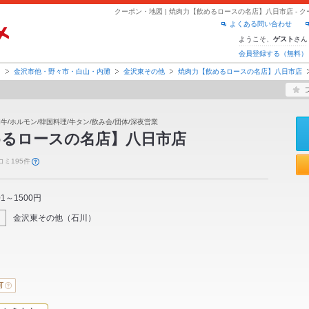
クーポン・地図 | 焼肉力【飲めるロースの名店】八日市店 -
よくある問い合わせ
ようこそ、
さん
ゲスト
会員登録する（無料）
川
金沢市他・野々市・白山・内灘
金沢東その他
焼肉力【飲めるロースの名店】八日市店
和牛/ホルモン/韓国料理/牛タン/飲み会/団体/深夜営業
めるロースの名店】八日市店
コミ195件
01～1500円
金沢東その他
（
石川
）
可