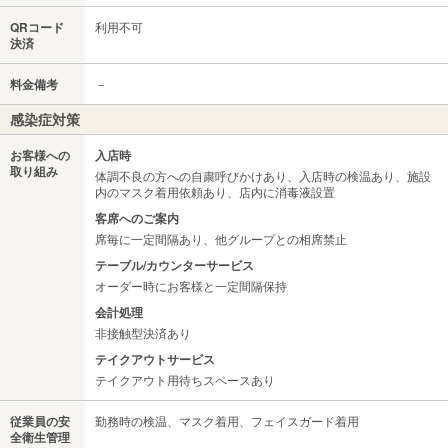
QRコード
利用不可
決済
料金備考
－
感染症対策
お客様への
入店時
取り組み
体調不良の方への自粛呼びかけあり、入店時の検温あり、施設
内のマスク着用依頼あり、店内に消毒液設置
客席へのご案内
席毎に一定間隔あり、他グループとの相席禁止
テーブル/カウンターサービス
オーダー時にお客様と一定間隔保持
会計処理
非接触型決済あり
テイクアウトサービス
テイクアウト用待ちスペースあり
従業員の安
勤務時の検温、マスク着用、フェイスガード着用
全衛生管理