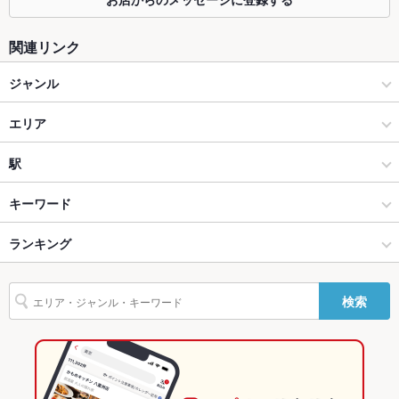
個室
なし
座敷
なし
関連リンク
掘りごたつ
なし
ジャンル
カウンター
なし
カフェ・スイーツ
エリア
ソファー
なし
カフェ
香林坊
駅
テラス席
なし
金沢(片町･香林坊･にし茶屋周辺) × カフェ・スイーツ
香林坊 × カフェ・スイーツ
金沢駅
キーワード
貸切
貸切可
金沢(片町･香林坊･にし茶屋周辺) × カフェ
香林坊 × カフェ
野町駅
ランキング
エビ料理
カニ料理
パスタ
カルボナーラ
ボロネーゼ
ケーキ
設備
チーズケーキ
北鉄金沢駅 × カフェ・スイーツ
石川
北鉄金沢駅
石川のグルメランキング
Wi-Fi
なし
検索
北鉄金沢駅 × カフェ
石川 × カフェ・スイーツ
石川のカフェ・スイーツランキング
バリアフリ
なし
ー
石川 × カフェ
金沢(片町･香林坊･にし茶屋周辺)のグルメランキング
駐車場
なし