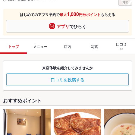
1,000
はじめてのアプリ予約で
最大
円分ポイント
もらえる
アプリ
でひらく
口コミ
トップ
メニュー
店内
写真
18
来店体験を紹介してみませんか
口コミを投稿する
おすすめポイント