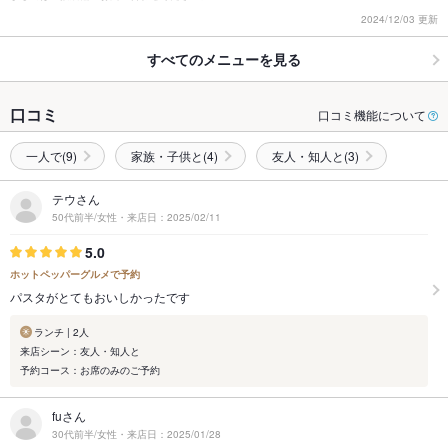
2024/12/03 更新
すべてのメニューを見る
口コミ
口コミ機能について
一人で(9)
家族・子供と(4)
友人・知人と(3)
テウさん
50代前半/女性・来店日：2025/02/11
5.0
ホットペッパーグルメで予約
パスタがとてもおいしかったです
ランチ | 2人
来店シーン：友人・知人と
予約コース：お席のみのご予約
fuさん
30代前半/女性・来店日：2025/01/28