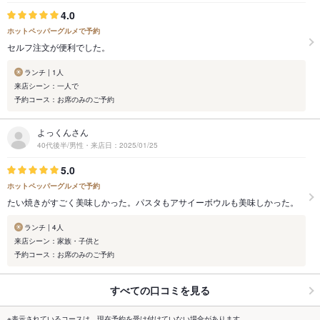
4.0
ホットペッパーグルメで予約
セルフ注文が便利でした。
ランチ | 1人
来店シーン：一人で
予約コース：お席のみのご予約
よっくんさん
40代後半/男性・来店日：2025/01/25
5.0
ホットペッパーグルメで予約
たい焼きがすごく美味しかった。パスタもアサイーボウルも美味しかった。
ランチ | 4人
来店シーン：家族・子供と
予約コース：お席のみのご予約
すべての口コミを見る
※表示されているコースは、現在予約を受け付けていない場合があります。