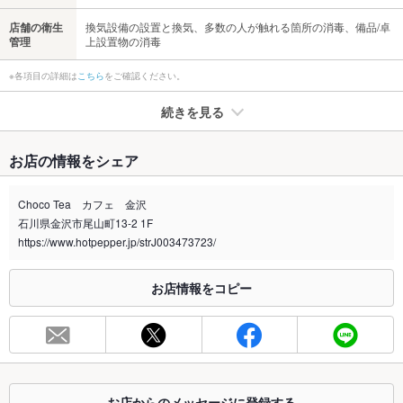
店舗の衛生
換気設備の設置と換気、多数の人が触れる箇所の消毒、備品/卓
管理
上設置物の消毒
※各項目の詳細は
こちら
をご確認ください。
続きを見る
たばこ
お店の情報をシェア
禁煙・喫煙
全席禁煙
Choco Tea カフェ 金沢
喫煙専用室
なし
石川県金沢市尾山町13-2 1F
https://www.hotpepper.jp/strJ003473723/
※2020年4月1日～受動喫煙対策に関する法律が施行されています。正しい情報はお店へお問い
合わせください。
お店情報をコピー
お席
総席数
10席(ペットOKです！)
最大宴会収
10人
容人数
お店からのメッセージに登録する