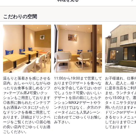
こだわりの空間
温もりと落着きを感じさせる
11:00から19:00まで営業して
お子様連れ、仕事
店内。おしゃべりしながらゆ
おります◎デザートを食べな
友人、恋人と…様
ったりお食事を楽しめるソフ
がら女子会してみてはいかが
に是非当店をご利
ァ×テーブル席♪可愛いクッ
でしょうか？可愛いおいしい
ませ。ランチタイムは
ションもご用意しております
デザートを目の前にしたらテ
から15:00まで。
◎各所に飾られたインテリア
ンションMAX♪デザートやラ
タ＋ミニサラダが
もお洒落♪パスタにぴったり
ンチだけではなく、夕方のテ
用いただけます♪＋
なドリンクを各種ご用意して
ィータイムにも人気♪シーン
ドリンクorデザー
おります。詳細はドリンクペ
に合わせてごゆっくりお愉し
きるセットメニュ
ージをご覧ください◎居心地
み下さい。
しております◎ご
の良い店内でごゆっくりお過
しております！
ごしください。