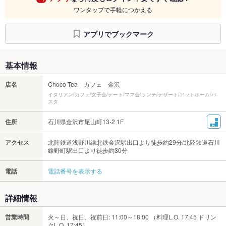
ワンタップで手軽につかえる
アプリでブックマーク
基本情報
店名
Choco Tea カフェ 金沢
イタリアン/カフェ/女子会/デート/ママ会/ランチ/デザート/アットホーム/パ
スタ
住所
石川県金沢市尾山町13-2 1F
アクセス
北陸鉄道浅野川線北鉄金沢駅出口より徒歩約29分/北陸鉄道石川
線野町駅出口より徒歩約30分
電話
電話番号を表示する
詳細情報
営業時間
火～日、祝日、祝前日: 11:00～18:00 （料理L.O. 17:45 ドリン
クL.O. 17:45）