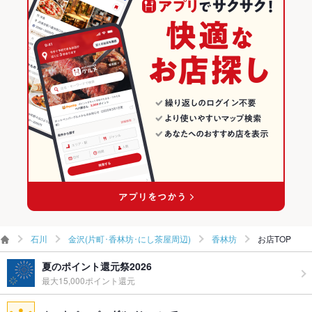
香林坊のグルメランキング
その他設備
－
その他
飲み放題
なし
食べ放題
なし
お子様連れ
お子様連れ歓迎
ウェディン
－
グパーティ
ー二次会
ペット同伴
可
備考
－
石川
金沢(片町･香林坊･にし茶屋周辺)
香林坊
お店TOP
夏のポイント還元祭2026
最大15,000ポイント還元