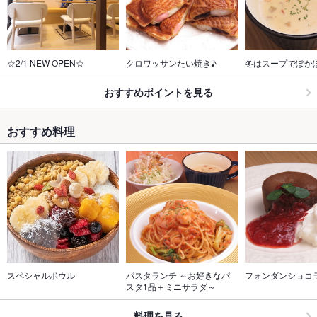
☆2/1 NEW OPEN☆
クロワッサンたい焼き♪
冬はスープでぽか
おすすめポイントを見る
おすすめ料理
スペシャルボウル
パスタランチ ～お好きなパ
フォンダンショコ
スタ1品＋ミニサラダ～
料理を見る