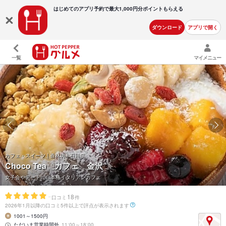
はじめてのアプリ予約で最大
1,000円分ポイントもらえる
ダウンロード
アプリで開く
一覧
マイメニュー
カフェ・スイーツ | 香林坊 | 石川県
Choco Tea カフェ 金沢
女子会やデートに◎本格イタリアンカフェ
-
18
口コミ
件
2026年1月以降の口コミ5件以上で評点が表示されます
1001～1500円
ただいま営業時間外
11:00～18:00