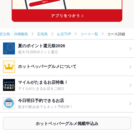
沖縄 × 和食全般
宮古島・沖縄離島
石垣島
お店TOP
コース一覧
コース詳細
夏のポイント還元祭2026
最大15,000ポイント還元
ホットペッパーグルメについて
マイルがたまるお店特集！
マイルがたまるお店をご紹介
今日明日予約できるお店
急ぎの飲み会でもネット予約OK！
ホットペッパーグルメ掲載申込み