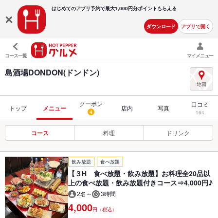
はじめてのアプリ予約で最大
1,000円分ポイントもらえる
ダウンロード
アプリで開く
コース一覧
マイメニュー
島酒場DONDON(ドンドン)
クーポン
口コミ
トップ
メニュー
店内
写真
4
164
コース
料理
ドリンク
飲み放題
食べ放題
【３H 食べ放題・飲み放題】お料理全20品以
上の食べ放題・飲み放題付きコース⇒4,000円♪
2名～
3時間
4,000
円（税込）