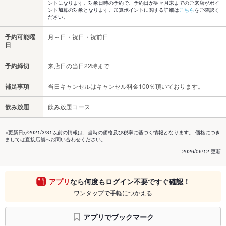
ントになります。対象日時の予約で、予約日が翌々月末までのご来店がポイ
ント加算の対象となります。加算ポイントに関する詳細は
こちら
をご確認く
ださい。
予約可能曜
月～日・祝日・祝前日
日
予約締切
来店日の当日22時まで
補足事項
当日キャンセルはキャンセル料金100％頂いております。
飲み放題
飲み放題コース
※更新日が2021/3/31以前の情報は、当時の価格及び税率に基づく情報となります。 価格につき
ましては直接店舗へお問い合わせください。
2026/06/12 更新
アプリ
なら何度もログイン不要ですぐ確認！
ワンタップで手軽につかえる
アプリでブックマーク