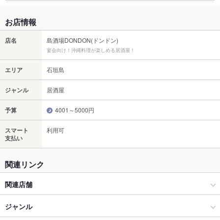
お店情報
店名
島酒場DONDON(ドンドン)
宴会向け！沖縄料理が楽しめる居酒屋！
エリア
石垣島
ジャンル
居酒屋
予算
4001～5000円
スマート
利用可
支払い
関連リンク
関連店舗
島料理居酒屋 とんでみーな 石垣島
ジャンル