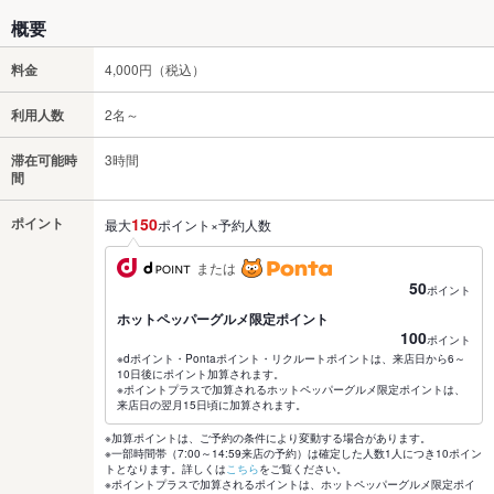
概要
料金
4,000円（税込）
利用人数
2名～
滞在可能時
3時間
間
ポイント
150
最大
ポイント×予約人数
または
50
ポイント
ホットペッパーグルメ限定ポイント
100
ポイント
※dポイント・Pontaポイント・リクルートポイントは、来店日から6～
10日後にポイント加算されます。
※ポイントプラスで加算されるホットペッパーグルメ限定ポイントは、
来店日の翌月15日頃に加算されます。
※加算ポイントは、ご予約の条件により変動する場合があります。
※一部時間帯（7:00～14:59来店の予約）は確定した人数1人につき10ポイン
トとなります。詳しくは
こちら
をご覧ください。
※ポイントプラスで加算されるポイントは、ホットペッパーグルメ限定ポイ