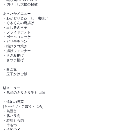
・切り干し大根の旨煮
あったかメニュー
・わかどりじゅーしー唐揚げ
・ぐるくんの唐揚げ
・出し巻き玉子
・フライドポテト
・ボールコロッケ
・ピリ辛チキン
・揚げタコ焼き
・揚げウィンナー
・ささみ揚げ
・さつま揚げ
・白ご飯
・玉子かけご飯
鍋メニュー
・県産のぷりぷり牛もつ鍋
・追加の野菜
(キャベツ・ごぼう・にら)
・島豆富
・豚バラ肉
・若鳥もも肉
・牛もつ
・追加の〆