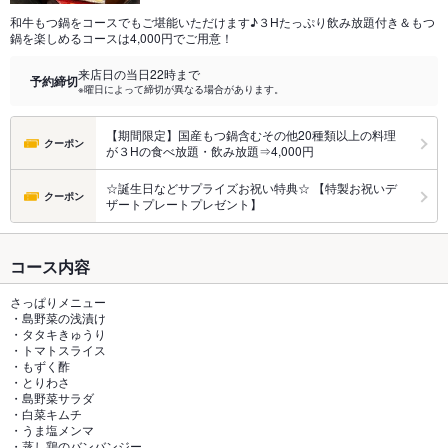
和牛もつ鍋をコースでもご堪能いただけます♪３Hたっぷり飲み放題付き＆もつ
鍋を楽しめるコースは4,000円でご用意！
来店日の当日22時まで
予約締切
※曜日によって締切が異なる場合があります。
【期間限定】国産もつ鍋含むその他20種類以上の料理
クーポン
が３Hの食べ放題・飲み放題⇒4,000円
☆誕生日などサプライズお祝い特典☆ 【特製お祝いデ
クーポン
ザートプレートプレゼント】
コース内容
さっぱりメニュー
・島野菜の浅漬け
・タタキきゅうり
・トマトスライス
・もずく酢
・とりわさ
・島野菜サラダ
・白菜キムチ
・うま塩メンマ
・蒸し鶏のバンバンジー