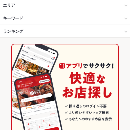
居酒屋
エリア
和風
石垣島
キーワード
石垣島・宮古島・沖縄離島 × 居酒屋
石垣島 × 居酒屋
ランキング
からあげ
炉ばた焼き・炙り焼き
沖縄料理
刺身
にんにく料理
ソーセージ
海鮮丼
そば
天ぷら
焼きそば
レバー
ハンバーグ
石垣島・宮古島・沖縄離島 × 和風
石垣島 × 和風
沖縄のグルメランキング
チャーハン
牛タン
デザート
和食
石垣島 × 和食
沖縄の居酒屋ランキング
和食全般
石垣島 × 和食全般
石垣島・宮古島・沖縄離島のグルメランキング
石垣島・宮古島・沖縄離島 × 和食
沖縄
石垣島・宮古島・沖縄離島の居酒屋ランキング
石垣島・宮古島・沖縄離島 × 和食全般
沖縄 × 居酒屋
石垣島のグルメランキング
沖縄 × 和風
石垣島の居酒屋ランキング
沖縄 × 和食