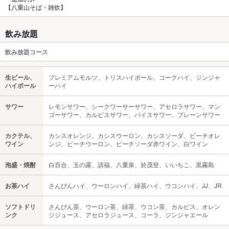
【八重山そば・雑炊】
飲み放題
飲み放題コース
生ビール、
プレミアムモルツ、トリスハイボール、コークハイ、ジンジャ
ハイボール
ーハイ
サワー
レモンサワー、シークワーサーサワー、アセロラサワー、マン
ゴーサワー、カルピスサワー、バイスサワー、プレーンサワー
カクテル、
カシスオレンジ、カシスウーロン、カシスソーダ、ピーチオレ
ワイン
ンジ、ピーチウーロン、ピーチソーダ赤ワイン、白ワイン
泡盛・焼酎
白百合、玉の露、請福、八重泉、於茂登、いいちこ、黒霧島
お茶ハイ
さんぴんハイ、ウーロンハイ、緑茶ハイ、ウコンハイ、JJ、JR
ソフトドリ
さんぴん茶、ウーロン茶、緑茶、ウコン茶、カルピス、オレン
ンク
ジジュース、アセロラジュース、コーラ、ジンジャエール