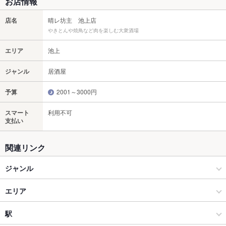
お店情報
店名
晴レ坊主 池上店
やきとんや焼鳥など肉を楽しむ大衆酒場
エリア
池上
ジャンル
居酒屋
予算
2001～3000円
スマート
利用不可
支払い
関連リンク
ジャンル
居酒屋
エリア
和風
池上
駅