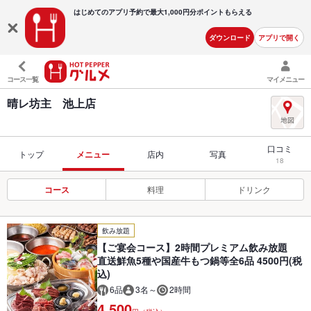
はじめてのアプリ予約で最大
1,000円分ポイントもらえる
ダウンロード
アプリで開く
コース一覧
マイメニュー
晴レ坊主 池上店
口コミ
トップ
メニュー
店内
写真
18
コース
料理
ドリンク
飲み放題
【ご宴会コース】2時間プレミアム飲み放題
直送鮮魚5種や国産牛もつ鍋等全6品 4500円(税
込)
6品
3名～
2時間
4,500