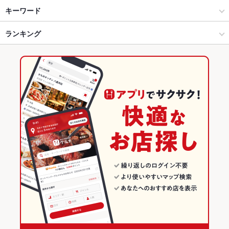
雪が谷大塚・池上 × 居酒屋
池上 × 居酒屋
池上駅
キーワード
雪が谷大塚・池上 × 和風
池上 × 和風
千鳥町駅
ランキング
焼きとん
モツ煮込み
にんにく料理
焼きそば
ステーキ
麻婆豆腐
デザート
ホルモン焼きそば
池上駅 × 居酒屋
池上 × 和食
武蔵新田駅
東京のグルメランキング
池上駅 × 和風
池上 × 焼き鳥・鶏料理
東京の居酒屋ランキング
和食
東京
雪が谷大塚・池上のグルメランキング
焼き鳥・鶏料理
東京 × 居酒屋
雪が谷大塚・池上の居酒屋ランキング
雪が谷大塚・池上 × 和食
東京 × 和風
池上のグルメランキング
雪が谷大塚・池上 × 焼き鳥・鶏料理
東京 × 和食
池上の居酒屋ランキング
池上駅 × 和食
東京 × 焼き鳥・鶏料理
池上駅 × 焼き鳥・鶏料理