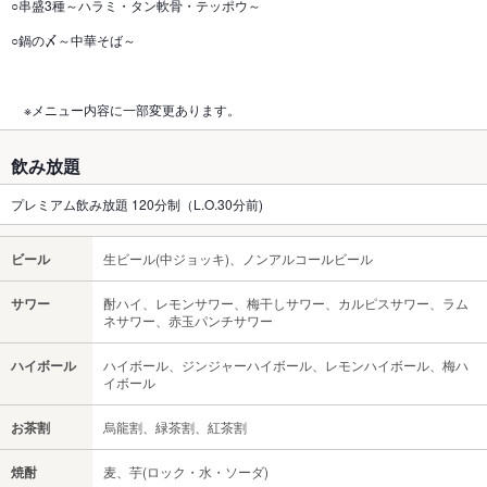
○串盛3種～ハラミ・タン軟骨・テッポウ～
○鍋の〆～中華そば～
※メニュー内容に一部変更あります。
飲み放題
プレミアム飲み放題 120分制（L.O.30分前)
ビール
生ビール(中ジョッキ)、ノンアルコールビール
サワー
酎ハイ、レモンサワー、梅干しサワー、カルピスサワー、ラム
ネサワー、赤玉パンチサワー
ハイボール
ハイボール、ジンジャーハイボール、レモンハイボール、梅ハ
イボール
お茶割
烏龍割、緑茶割、紅茶割
焼酎
麦、芋(ロック・水・ソーダ)