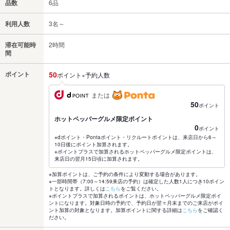
品数
6品
利用人数
3名～
滞在可能時
2時間
間
ポイント
50
ポイント×予約人数
または
50
ポイント
ホットペッパーグルメ限定ポイント
0
ポイント
※dポイント・Pontaポイント・リクルートポイントは、来店日から6～
10日後にポイント加算されます。
※ポイントプラスで加算されるホットペッパーグルメ限定ポイントは、
来店日の翌月15日頃に加算されます。
※加算ポイントは、ご予約の条件により変動する場合があります。
※一部時間帯（7:00～14:59来店の予約）は確定した人数1人につき10ポイン
トとなります。詳しくは
こちら
をご覧ください。
※ポイントプラスで加算されるポイントは、ホットペッパーグルメ限定ポイ
ントになります。対象日時の予約で、予約日が翌々月末までのご来店がポイ
ント加算の対象となります。加算ポイントに関する詳細は
こちら
をご確認く
ださい。