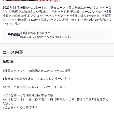
円（税込）
2020年11月16日からスタートのご宴会コース！飲み放題はビールやホッピーな
ども◎他店では味わえない素材にこだわったお料理はボリュームもたっぷり♪豊
洲直送の鮮魚は生本マグロと生サバなどが入った全5種の盛り合わせで。芝浦直
送の牛もつ鍋は選べる3種！鮮度バツグンの石焼で楽しむ牛食べ比べは当店なら
ではの一品！
来店日の前日15時まで
予約締切
※曜日によって締切が異なる場合があります。
コース内容
品数
6品
○野菜スティック～肉味噌とオニオンソースの2種～
○豊洲直送鮮魚5種盛り～生本マグロと生サバ入り～
○石焼！牛食べ比べ～レバー・ハツ・ロース～
○出汁を選べる芝浦直送国産牛もつ鍋
※茶（あご出汁）・赤（赤味噌）・白（中華風）より3名様につき1種お選びく
ださい。
※当店おすすめは茶です！