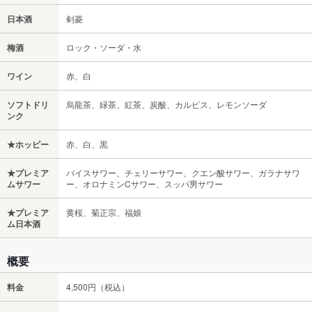
日本酒
剣菱
梅酒
ロック・ソーダ・水
ワイン
赤、白
ソフトドリ
烏龍茶、緑茶、紅茶、炭酸、カルピス、レモンソーダ
ンク
★ホッピー
赤、白、黒
★プレミア
バイスサワー、チェリーサワー、クエン酸サワー、ガラナサワ
ムサワー
ー、オロナミンCサワー、スッパ男サワー
★プレミア
黄桜、菊正宗、福娘
ム日本酒
概要
料金
4,500円（税込）