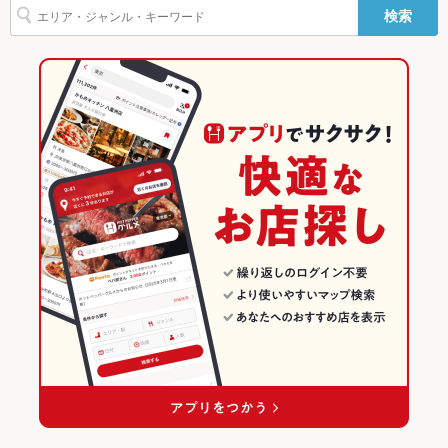
検索
ケーキ
クレープ
デザート
アヒージョ
チーズケーキ
油そば
その他
東本願寺前駅 × 和風
北海道 × 居酒屋
北海道の居酒屋ランキング
揚げ餃子
飲み放題
あり
北海道 × 和風
すすきののグルメランキング
食べ放題
あり
すすきのの居酒屋ランキング
お酒
カクテル充実、焼酎充実、日本酒充実、ワイン充実
すすきの駅のグルメランキング
お子様連れ
お子様連れ歓迎 ：個室完備しておりますのでお子様連れでも安
心です。
すすきの駅の居酒屋ランキング
ウェディン
貸切ご予約などご気軽にお問合せください。
グパーティ
ー二次会
お祝い・サ
可
プライズ対
応
備考
－