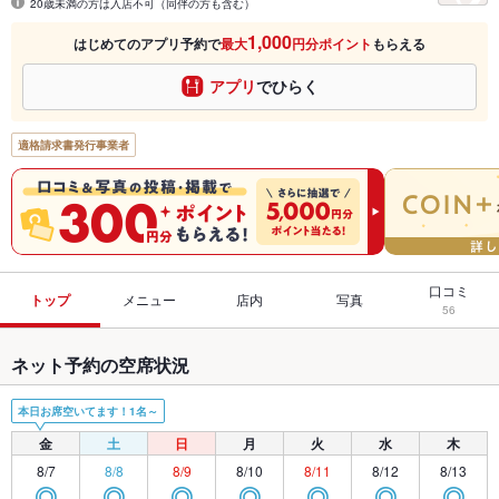
20歳未満の方は入店不可（同伴の方も含む）
1,000
はじめてのアプリ予約で
最大
円分ポイント
もらえる
アプリ
でひらく
適格請求書発行事業者
口コミ
トップ
メニュー
店内
写真
56
ネット予約の空席状況
本日お席空いてます！1名～
金
土
日
月
火
水
木
8/7
8/8
8/9
8/10
8/11
8/12
8/13
◎
◎
◎
◎
◎
◎
◎