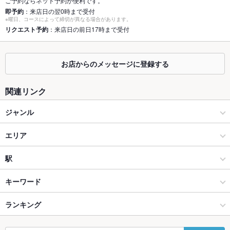
ご予約ならネット予約が便利です。
即予約
：来店日の翌0時まで受付
座敷
なし ：座敷はございません
※曜日、コースによって締切が異なる場合があります。
リクエスト予約
：来店日の前日17時まで受付
掘りごたつ
なし ：掘りごたつはございません
カウンター
なし ：カウンターはございません。
お店からのメッセージに登録する
ソファー
なし ：ソファー席はございません。
関連リンク
テラス席
なし ：テラス席はございません。
ジャンル
貸切
貸切不可 ：お気軽にご相談ください！
居酒屋
エリア
設備
Wi-Fi
あり
和風
すすきの駅
駅
バリアフリ
なし
すすきの × 居酒屋
すすきの駅 × 居酒屋
すすきの駅
キーワード
ー
すすきの × 和風
すすきの駅 × 和風
東本願寺前駅
ランキング
からあげ
串かつ
エビ料理
カキ料理・オイスター
フライドポテト
駐車場
なし ：お近くのコインパーキングをご利用下さい。
おでん
つくね
ステーキ
餃子
チャーハン
ビビンバ
ジンギスカン
その他設備
－
東本願寺前駅 × 居酒屋
北海道
北海道のグルメランキング