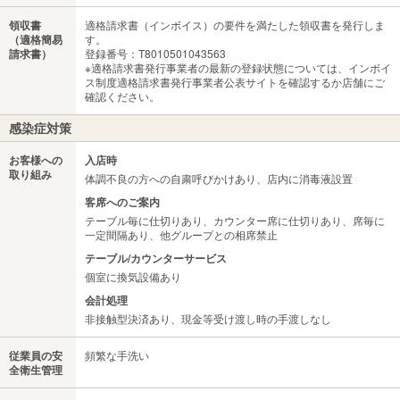
領収書
適格請求書（インボイス）の要件を満たした領収書を発行しま
（適格簡易
す。
請求書）
登録番号：T8010501043563
※適格請求書発行事業者の最新の登録状態については、インボイ
ス制度適格請求書発行事業者公表サイトを確認するか店舗にご
確認ください。
感染症対策
お客様への
入店時
取り組み
体調不良の方への自粛呼びかけあり、店内に消毒液設置
客席へのご案内
テーブル毎に仕切りあり、カウンター席に仕切りあり、席毎に
一定間隔あり、他グループとの相席禁止
テーブル/カウンターサービス
個室に換気設備あり
会計処理
非接触型決済あり、現金等受け渡し時の手渡しなし
従業員の安
頻繁な手洗い
全衛生管理