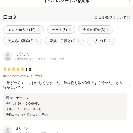
すべてのクーポンを見る
口コミ
口コミ機能について
友人・知人と(46)
デート(3)
会社の宴会(3)
大人数の宴会(2)
家族・子供と(1)
一人で(1)
さやさん
20代前半/女性・来店日：2026/07/22
1.0
ホットペッパーグルメで予約
ご飯がぬるくて，おいしくなかった。飲み物も氷が3個ですく冷めた。もう
行かないです
ディナー | 3人
会計：1,501～2,000円/人
来店シーン：友人・知人と
予約コース：お席のみのご予約
まいさん