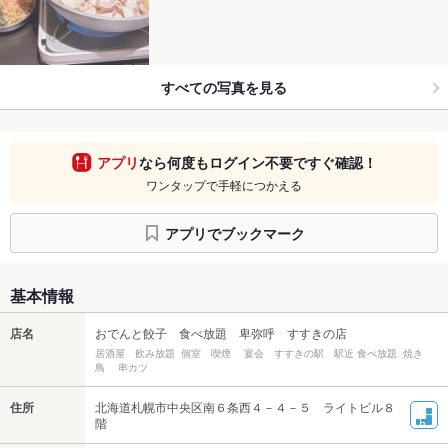
すべての写真を見る
アプリ
なら何度もログイン不要ですぐ確認！
ワンタップで手軽につかえる
アプリでブックマーク
基本情報
店名
おでんと餃子 食べ放題 卑弥呼 すすきの店
居酒屋 飲み放題 個室 喫煙 宴会 すすきの駅 駅近 食べ放題 焼き
鳥 串カツ
住所
北海道札幌市中央区南６条西４－４－５ ライトビル８
階