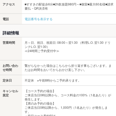
アクセス
■すすきの駅徒歩6分■2h飲放題980円～■個室■最大60名様■請求
書払・QR決済有
電話
電話番号を表示する
詳細情報
営業時間
月～日、祝日、祝前日: 08:00～翌1:30 （料理L.O. 翌1:30 ドリ
ンクL.O. 翌1:30）
≪24時間ご予約受付中≫
お問い合わ
繋がらなかった場合はこちらから折り返す事もございます。ま
せ時間
たはお時間をおいてからおかけ直し下さい。
定休日
不定休 ※午前8時からご予約承ります。
キャンセル
【コース予約の場合】
規定
ご来店当日0時以降から、コース料金の100%（1名あたり）が
発生します。
【席のみ予約の場合】
ご来店当日0時以降から、1,000円（1名あたり）が発生しま
す。
・前日コース予約50％