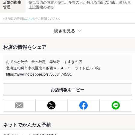
店舗の衛生
換気設備の設置と換気、多数の人が触れる箇所の消毒、備品/卓
管理
上設置物の消毒
※各項目の詳細は
こちら
をご確認ください。
続きを見る
たばこ
お店の情報をシェア
禁煙・喫煙
全席喫煙可
おでんと餃子 食べ放題 卑弥呼 すすきの店
喫煙専用室
なし
北海道札幌市中央区南６条西４－４－５ ライトビル８階
https://www.hotpepper.jp/strJ003474550/
※2020年4月1日～受動喫煙対策に関する法律が施行されています。正しい情報はお店へお問い
合わせください。
お店情報をコピー
お席
総席数
82席(個室でご用意しております。)
最大宴会収
70人(2～最大70名様まで)
容人数
ネットでかんたん予約
個室
あり ：個室もご用意しております。