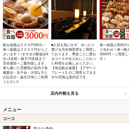
飲み放題は５００円/90分～
■人目を気にせず、ゆったり
食べ放題人気NO1
食べ放題は３０００円からご
寛げる完全個室席をご用意し
り合わせ！食べ飲
ざいます！<すすきの駅徒歩6
ております。季節ごとに変わ
3500円～ご用意
分>2名様～最大70名様まで
るコースや仕入れにこだわっ
す！
完全個室へご案内致します。
た料理をお愉しみください。
落ち着いた雰囲気の店内で各
【単品飲み放題】【デザート
種宴会・女子会・大切な方と
プレート】のご用意もできま
の記念日・誕生日等にご利用
す!!※写真は系列店です。
ください!!
店内外観を見る
メニュー
コース
席のみ予約