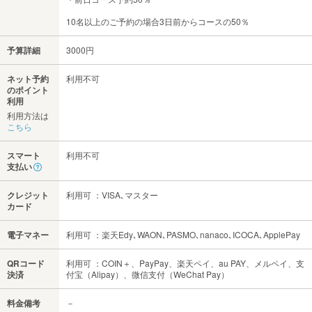
10名以上のご予約の場合3日前からコースの50％
予算詳細
3000円
ネット予約
利用不可
のポイント
利用
利用方法は
こちら
スマート
利用不可
支払い
クレジット
利用可 ：VISA､マスター
カード
電子マネー
利用可 ：楽天Edy､WAON､PASMO､nanaco､ICOCA､ApplePay
QRコード
利用可 ：COIN＋、PayPay、楽天ペイ、au PAY、メルペイ、支
決済
付宝（Alipay）、微信支付（WeChat Pay）
料金備考
－