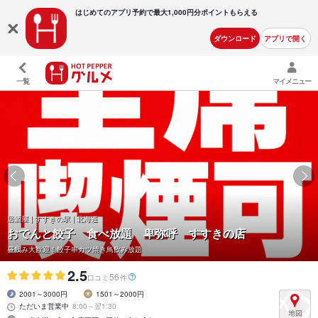
はじめてのアプリ予約で最大
1,000円分ポイントもらえる
ダウンロード
アプリで開く
一覧
マイメニュー
居酒屋 | すすきの駅 | 北海道
おでんと餃子 食べ放題 卑弥呼 すすきの店
昼飲み大歓迎！餃子串カツ焼き鳥飲み放題
2.5
56
口コミ
件
2001～3000円
1501～2000円
ただいま営業中
8:00～翌1:30