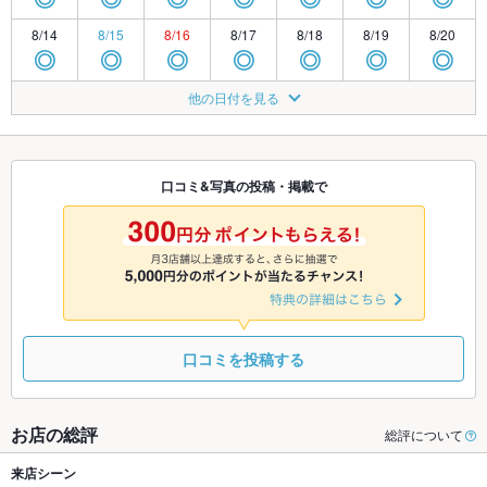
8/14
8/15
8/16
8/17
8/18
8/19
8/20
◎
◎
◎
◎
◎
◎
◎
8/21
8/22
8/23
8/24
8/25
8/26
8/27
他の日付を見る
◎
◎
◎
◎
◎
◎
◎
8/28
8/29
8/30
8/31
9/1
9/2
9/3
◎
◎
◎
◎
◎
◎
◎
口コミ&写真の投稿・掲載で
9/4
9/5
9/6
9/7
9/8
9/9
9/10
◎
◎
◎
◎
◎
◎
◎
口コミを投稿する
お店の総評
総評について
来店シーン