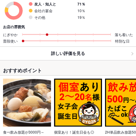
友人・知人と
71％
会社の宴会
10％
その他
19％
お店の雰囲気
にぎやか
落ち着いた
普段使い
特別な日
詳しい評価を見る
おすすめポイント
食べ飲み放題が3000円～
個室あり！誕生日会も◎
2H単品飲み放題5