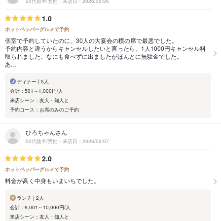
20代前半/女性・来店日：2026/06/26
1.0
ホットペッパーグルメで予約
個室で予約していたのに、30人の大宴会の横の席で最悪でした。
予約内容と違うからキャンセルしたいと言ったら、1人1000円キャンセル料
取られました。なにも食べずに出ましたがほんとに無駄金でした。
あ…
ディナー | 5人
会計：501～1,000円/人
来店シーン：友人・知人と
予約コース：お席のみのご予約
ひろちゃんさん
50代後半/男性・来店日：2026/06/07
2.0
ホットペッパーグルメで予約
料金が高く中身もいまいちでした。
ランチ | 2人
会計：9,001～10,000円/人
来店シーン：友人・知人と