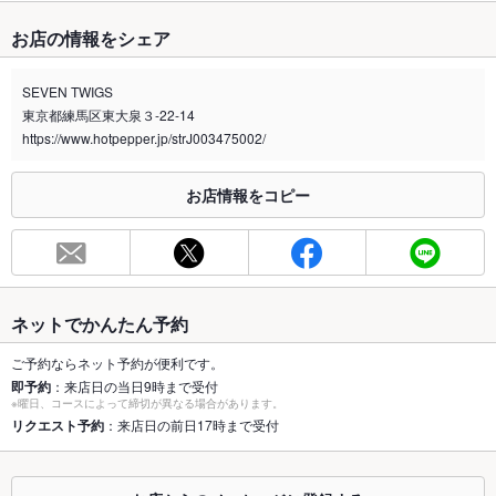
たばこ
お店の情報をシェア
禁煙・喫煙
全席禁煙
SEVEN TWIGS
喫煙専用室
なし
東京都練馬区東大泉３-22-14
https://www.hotpepper.jp/strJ003475002/
※2020年4月1日～受動喫煙対策に関する法律が施行されています。正しい情報はお店へお問い
合わせください。
お店情報をコピー
お席
総席数
14席(2名テーブルが7卓、一部連結ができます)
最大宴会収
16人(椅子は２脚、別の椅子になります)
容人数
ネットでかんたん予約
個室
なし
ご予約ならネット予約が便利です。
即予約
：来店日の当日9時まで受付
座敷
なし
※曜日、コースによって締切が異なる場合があります。
リクエスト予約
：来店日の前日17時まで受付
掘りごたつ
なし
カウンター
なし