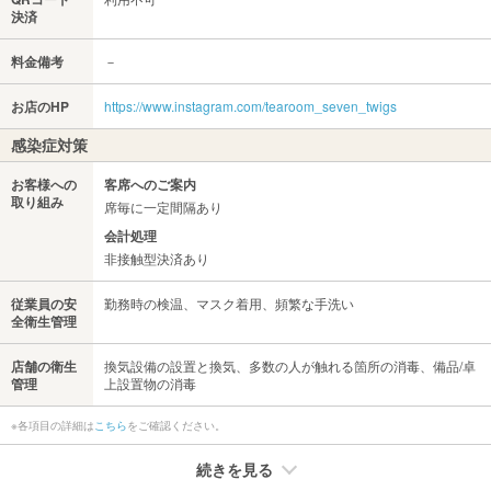
決済
料金備考
－
お店のHP
https://www.instagram.com/tearoom_seven_twigs
感染症対策
お客様への
客席へのご案内
取り組み
席毎に一定間隔あり
会計処理
非接触型決済あり
従業員の安
勤務時の検温、マスク着用、頻繁な手洗い
全衛生管理
店舗の衛生
換気設備の設置と換気、多数の人が触れる箇所の消毒、備品/卓
管理
上設置物の消毒
※各項目の詳細は
こちら
をご確認ください。
続きを見る