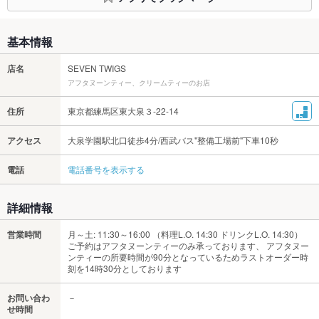
基本情報
店名
SEVEN TWIGS
アフタヌーンティー、クリームティーのお店
住所
東京都練馬区東大泉３-22-14
アクセス
大泉学園駅北口徒歩4分/西武バス"整備工場前"下車10秒
電話
電話番号を表示する
詳細情報
営業時間
月～土: 11:30～16:00 （料理L.O. 14:30 ドリンクL.O. 14:30）
ご予約はアフタヌーンティーのみ承っております、 アフタヌー
ンティーの所要時間が90分となっているためラストオーダー時
刻を14時30分としております
お問い合わ
－
せ時間