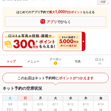
1,000
はじめてのアプリ予約で
最大
円分ポイント
もらえる
アプリ
でひらく
クーポン
口コミ
トップ
メニュー
写真
1
26
このお店はネット予約時に
ポイントがつかえます
ネット予約の空席状況
土
日
月
火
水
木
金
8/8
8/9
8/10
8/11
8/12
8/13
8/14
TEL
休
休
休
休
休
休