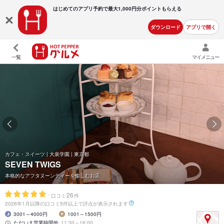
はじめてのアプリ予約で最大
1,000円分ポイントもらえる
ダウンロード
アプリで開く
一覧
マイメニュー
カフェ・スイーツ | 大泉学園 | 東京都
SEVEN TWIGS
本格的なアフタヌーンティーを愉しむお店
-
26
口コミ
件
2026年1月以降の口コミ5件以上で評点が表示されます
3001～4000円
1001～1500円
ただいま営業時間外
11:30～16:00