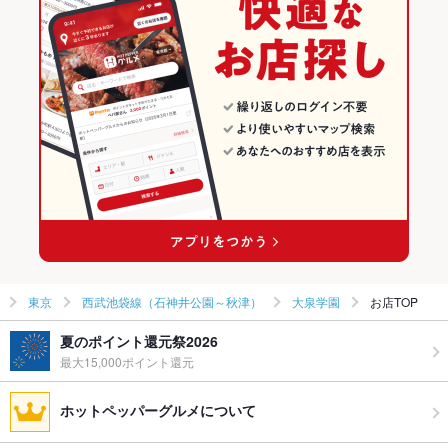
お子様連れ
お子様連れ不可
ウェディン
－
グパーティ
ー二次会
お祝い・サ
可
プライズ対
応
備考
介助犬は同伴可
東京
西武池袋線（石神井公園～秋津）
大泉学園
お店TOP
夏のポイント還元祭2026
最大15,000ポイント還元
ホットペッパーグルメについて