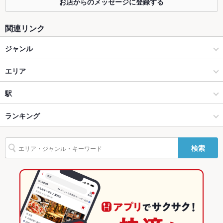
お店からのメッセージに登録する
ソファー
なし
関連リンク
テラス席
なし
ジャンル
貸切
貸切不可
カフェ・スイーツ
エリア
設備
Wi-Fi
未確認
スイーツ
大泉学園
駅
バリアフリ
なし
西武池袋線（石神井公園～秋津） × カフェ・スイーツ
大泉学園 × カフェ・スイーツ
大泉学園駅
ランキング
ー
西武池袋線（石神井公園～秋津） × スイーツ
大泉学園 × スイーツ
東京のグルメランキング
駐車場
なし
検索
その他設備
－
大泉学園駅 × カフェ・スイーツ
東京
東京のカフェ・スイーツランキング
その他
大泉学園駅 × スイーツ
東京 × カフェ・スイーツ
西武池袋線（石神井公園～秋津）のグルメランキング
飲み放題
なし
東京 × スイーツ
大泉学園のグルメランキング
食べ放題
なし