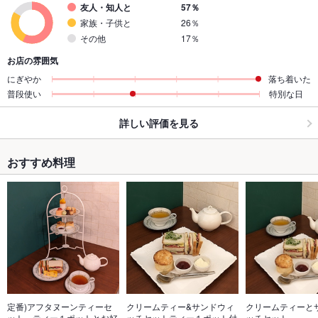
友人・知人と
57％
家族・子供と
26％
その他
17％
お店の雰囲気
にぎやか
落ち着いた
普段使い
特別な日
詳しい評価を見る
おすすめ料理
定番)アフタヌーンティーセ
クリームティー&サンドウィ
クリームティーと
ット　ティー１ポットとお好
ッチセットティー１ポット付
ッチセット