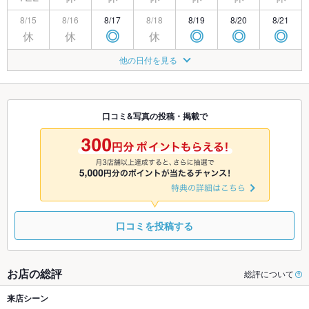
8/15
8/16
8/17
8/18
8/19
8/20
8/21
休
休
休
◎
◎
◎
◎
8/22
8/23
8/24
8/25
8/26
8/27
8/28
他の日付を見る
休
休
◎
◎
◎
◎
◎
8/29
8/30
8/31
9/1
9/2
9/3
9/4
休
休
◎
◎
◎
◎
◎
口コミ&写真の投稿・掲載で
9/5
9/6
9/7
9/8
9/9
9/10
9/11
休
休
◎
◎
◎
◎
◎
口コミを投稿する
お店の総評
総評について
来店シーン