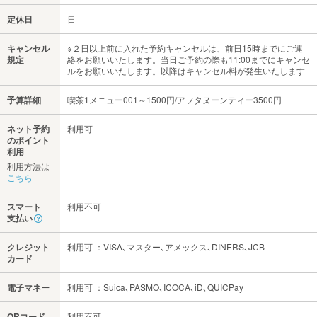
定休日
日
キャンセル
※２日以上前に入れた予約キャンセルは、前日15時までにご連
規定
絡をお願いいたします。当日ご予約の際も11:00までにキャンセ
ルをお願いいたします。以降はキャンセル料が発生いたします
予算詳細
喫茶1メニュー001～1500円/アフタヌーンティー3500円
ネット予約
利用可
のポイント
利用
利用方法は
こちら
スマート
利用不可
支払い
クレジット
利用可 ：VISA､マスター､アメックス､DINERS､JCB
カード
電子マネー
利用可 ：Suica､PASMO､ICOCA､iD､QUICPay
QRコード
利用不可