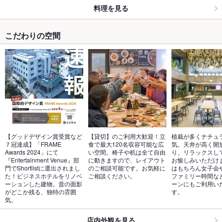
料理を見る
こだわりの空間
【グッドデザイン賞受賞など
【貸切】のご利用大歓迎！立
植栽が多くナチュ
７冠達成】「FRAME 
食で最大120名収容可能な広
気。天井が高く開
Awards 2024」にて
い空間。椅子や机は全て自由
り、リラックスし
『Entertainment Venue』部
に動きますので、レイアウト
お愉しみいただけ
門でShortlistに選出されまし
のご相談可能です。お気軽に
はもちろん女子会
た！ビジネスホテルをリノベ
ご相談ください。
ファミリー時間な
ーションした建物。昔の面影
ーンにもご利用い
がどこか残る、独特の雰囲
す。
気。
店内外観を見る