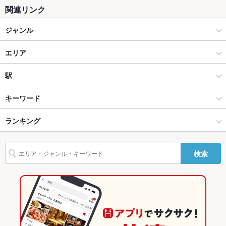
座敷
なし
関連リンク
掘りごたつ
なし
ジャンル
カウンター
なし
ダイニングバー・バル
エリア
ソファー
あり
スペインバル・イタリアンバール
千葉駅
駅
テラス席
なし
千葉・稲毛 × ダイニングバー・バル
千葉駅 × ダイニングバー・バル
千葉駅
キーワード
貸切
貸切可
千葉・稲毛 × スペインバル・イタリアンバール
千葉駅 × スペインバル・イタリアンバール
東千葉駅
ランキング
ローストビーフ
グラタン
パテ
ケーキ
生ハム
チーズケーキ
設備
千葉駅 × ダイニングバー・バル
千葉
千葉のグルメランキング
Wi-Fi
あり
検索
千葉駅 × スペインバル・イタリアンバール
千葉 × ダイニングバー・バル
千葉のダイニングバー・バルランキング
バリアフリ
あり ：スロープと多目的トイレ完備
ー
千葉 × スペインバル・イタリアンバール
千葉のスペインバル・イタリアンバールランキング
駐車場
なし ：近隣のコインパーキングをご利用くださいませ。
千葉・稲毛のグルメランキング
TV・プロジ
あり
ェクタ