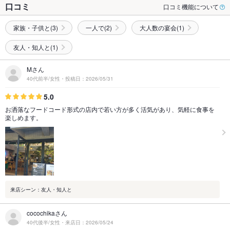
口コミ
口コミ機能について
家族・子供と(3)
一人で(2)
大人数の宴会(1)
友人・知人と(1)
Mさん
40代前半/女性・投稿日：2026/05/31
5.0
お洒落なフードコード形式の店内で若い方が多く活気があり、気軽に食事を
楽しめます。
来店シーン：友人・知人と
cocochikaさん
40代後半/女性・来店日：2026/05/24