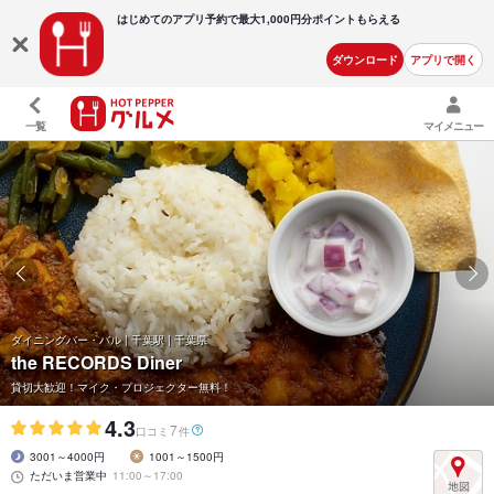
はじめてのアプリ予約で最大
1,000円分ポイントもらえる
ダウンロード
アプリで開く
一覧
マイメニュー
ダイニングバー・バル | 千葉駅 | 千葉県
the RECORDS Diner
貸切大歓迎！マイク・プロジェクター無料！
4.3
7
口コミ
件
3001～4000円
1001～1500円
ただいま営業中
11:00～17:00