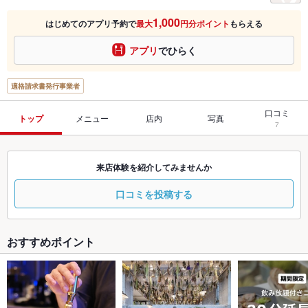
1,000
はじめてのアプリ予約で
最大
円分ポイント
もらえる
アプリ
でひらく
適格請求書発行事業者
口コミ
トップ
メニュー
店内
写真
7
来店体験を紹介してみませんか
口コミを投稿する
おすすめポイント