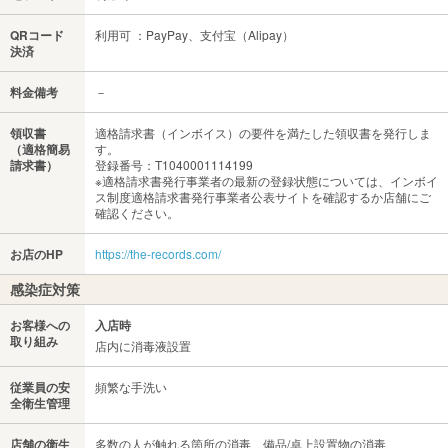
QRコード
利用可 ：PayPay、支付宝（Alipay）
決済
料金備考
－
領収書
適格請求書（インボイス）の要件を満たした領収書を発行しま
（適格簡易
す。
請求書）
登録番号：T1040001114199
※適格請求書発行事業者の最新の登録状態については、インボイ
ス制度適格請求書発行事業者公表サイトを確認するか店舗にご
確認ください。
お店のHP
https://the-records.com/
感染症対策
お客様への
入店時
取り組み
店内に消毒液設置
従業員の安
頻繁な手洗い
全衛生管理
店舗の衛生
多数の人が触れる箇所の消毒、備品/卓上設置物の消毒