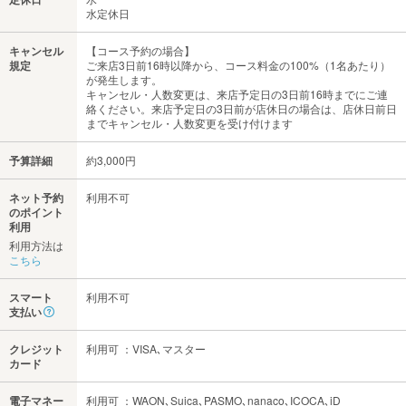
水定休日
キャンセル
【コース予約の場合】
規定
ご来店3日前16時以降から、コース料金の100%（1名あたり）
が発生します。
キャンセル・人数変更は、来店予定日の3日前16時までにご連
絡ください。来店予定日の3日前が店休日の場合は、店休日前日
までキャンセル・人数変更を受け付けます
予算詳細
約3,000円
ネット予約
利用不可
のポイント
利用
利用方法は
こちら
スマート
利用不可
支払い
クレジット
利用可 ：VISA､マスター
カード
電子マネー
利用可 ：WAON､Suica､PASMO､nanaco､ICOCA､iD