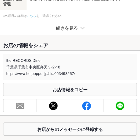
管理
※各項目の詳細は
こちら
をご確認ください。
続きを見る
たばこ
お店の情報をシェア
禁煙・喫煙
全席禁煙
the RECORDS Diner
喫煙専用室
なし
千葉県千葉市中央区弁天３-2-18
https://www.hotpepper.jp/strJ003498267/
※2020年4月1日～受動喫煙対策に関する法律が施行されています。正しい情報はお店へお問い
合わせください。
お店情報をコピー
お席
総席数
80席
最大宴会収
80人(立食の場合120人)
容人数
お店からのメッセージに登録する
個室
なし