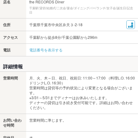
店名
the RECORDS Diner
千葉駅/貸切/結婚式/二次会/宴会/ダイニングバー/ランチ/女子会/誕生日/記念
日
住所
千葉県千葉市中央区弁天３-2-18
アクセス
千葉駅から徒歩8分/千葉公園駅から296m
電話
電話番号を表示する
詳細情報
営業時間
月、火、木～日、祝日、祝前日: 11:00～17:00 （料理L.O. 16:00
ドリンクL.O. 16:30）
営業時間は貸切等の予約状況により変更となる場合がございま
す。
※3/31～5/31までディナーはお休みいたします。
ディナーの貸切は引き続き受付可能です。詳細はお問い合わせ
ください。
お問い合わ
営業時間に準じます。
せ時間
定休日
水