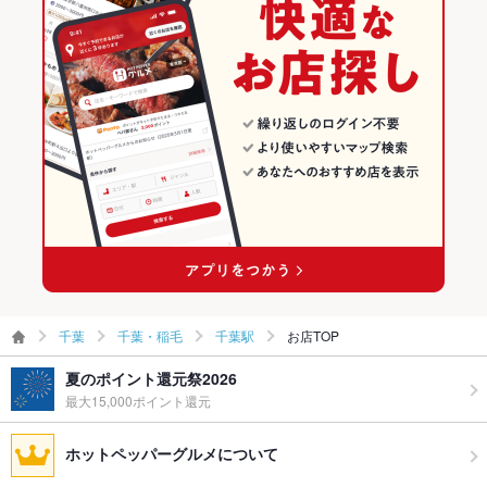
千葉・稲毛のダイニングバー・バルランキング
英語メニュ
あり
ー
千葉・稲毛のスペインバル・イタリアンバールランキング
その他設備
－
千葉駅のグルメランキング
その他
千葉駅のダイニングバー・バルランキング
飲み放題
あり ：コースご注文の方のみ
千葉駅のスペインバル・イタリアンバールランキング
食べ放題
なし
お酒
カクテル充実、ワイン充実
お子様連れ
お子様連れ歓迎 ：おむつ台、お子様用椅子、ベビーカー置き場
千葉
千葉・稲毛
千葉駅
お店TOP
ウェディン
－
グパーティ
夏のポイント還元祭2026
ー二次会
最大15,000ポイント還元
お祝い・サ
可
ホットペッパーグルメについて
プライズ対
応