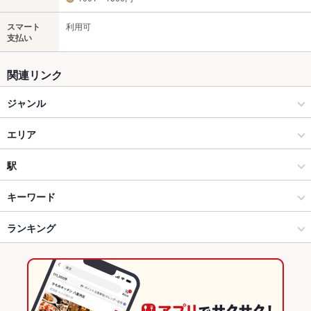
スマート
利用可
支払い
関連リンク
ジャンル
居酒屋
エリア
洋・和洋・各国料理・その他
横浜駅
駅
横浜 × 居酒屋
横浜駅 × 居酒屋
高島町駅
キーワード
横浜 × 洋・和洋・各国料理・その他
横浜駅 × 洋・和洋・各国料理・その他
戸部駅
ランキング
からあげ
フライドポテト
ソーセージ
牛すじ
ステーキ
ハンバーグ
オムライス
カレーライス
トリュフ
リゾット
パスタ
カルボナーラ
横浜駅 × 居酒屋
神奈川
横浜駅
神奈川のグルメランキング
ボロネーゼ
ケーキ
アヒージョ
生ハム
チーズケーキ
油そば
横浜駅 × 洋・和洋・各国料理・その他
神奈川 × 居酒屋
神奈川の居酒屋ランキング