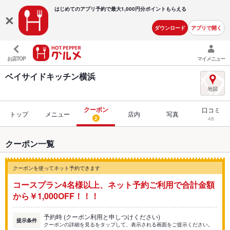
はじめてのアプリ予約で最大
1,000円分ポイントもらえる
ダウンロード
アプリで開く
お店TOP
マイメニュー
ベイサイドキッチン横浜
クーポン
口コミ
トップ
メニュー
店内
写真
2
48
クーポン一覧
クーポンを使ってネット予約できます
コースプラン4名様以上、ネット予約ご利用で合計金額
から￥1,000OFF！！！
予約時 (クーポン利用と申しつけください)
提示条件
クーポンの詳細を見るをタップして、表示される画面をご提示ください。