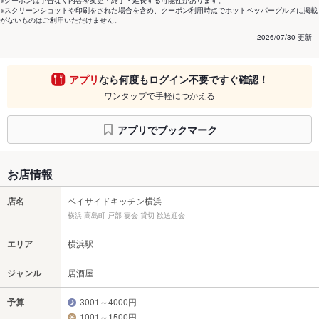
※クーポンは予告なく内容を変更・終了・延長する可能性があります。
※スクリーンショットや印刷をされた場合を含め、クーポン利用時点でホットペッパーグルメに掲載
がないものはご利用いただけません。
2026/07/30 更新
アプリ
なら何度もログイン不要ですぐ確認！
ワンタップで手軽につかえる
アプリでブックマーク
お店情報
店名
ベイサイドキッチン横浜
横浜 高島町 戸部 宴会 貸切 歓送迎会
エリア
横浜駅
ジャンル
居酒屋
予算
3001～4000円
1001～1500円