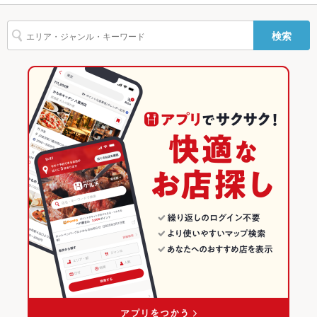
貸切
貸切不可
梅田 × 和風
東通り × 和風
大阪のグルメランキング
設備
検索
中崎町駅 × 居酒屋
大阪
大阪の居酒屋ランキング
Wi-Fi
あり
中崎町駅 × 和風
大阪 × 居酒屋
梅田のグルメランキング
バリアフリ
なし
ー
大阪 × 和風
梅田の居酒屋ランキング
駐車場
なし
東通りのグルメランキング
その他設備
－
東通りの居酒屋ランキング
その他
飲み放題
あり ：3階席のみ
食べ放題
なし
お子様連れ
お子様連れOK
ウェディン
－
グパーティ
ー二次会