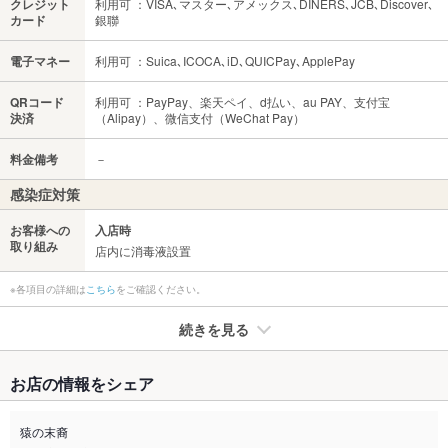
クレジット
利用可 ：VISA､マスター､アメックス､DINERS､JCB､Discover､
カード
銀聯
電子マネー
利用可 ：Suica､ICOCA､iD､QUICPay､ApplePay
QRコード
利用可 ：PayPay、楽天ペイ、d払い、au PAY、支付宝
決済
（Alipay）、微信支付（WeChat Pay）
料金備考
－
感染症対策
お客様への
入店時
取り組み
店内に消毒液設置
※各項目の詳細は
こちら
をご確認ください。
続きを見る
たばこ
お店の情報をシェア
禁煙・喫煙
全席喫煙可
猿の末裔
喫煙専用室
なし