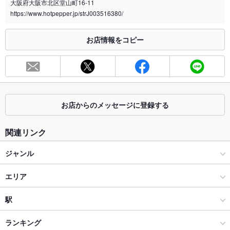
大阪府大阪市北区堂山町16-11
https://www.hotpepper.jp/strJ003516380/
※2020年4月1日～受動喫煙対策に関する法律が施行されています。正しい情報はお店へお問い
合わせください。
お店情報をコピー
お席
総席数
54席
最大宴会収
－
容人数
お店からのメッセージに登録する
個室
なし
座敷
あり
関連リンク
掘りごたつ
なし
ジャンル
カウンター
あり
居酒屋
エリア
ソファー
なし
和風
東通り
駅
テラス席
なし
梅田 × 居酒屋
東通り × 居酒屋
中崎町駅
ランキング