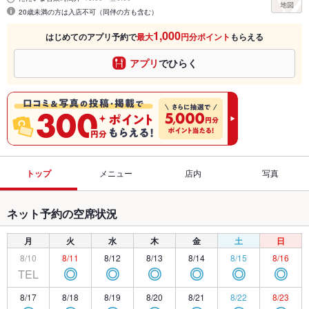
20歳未満の方は入店不可（同伴の方も含む）
1,000
はじめてのアプリ予約で
最大
円分ポイント
もらえる
アプリ
でひらく
トップ
メニュー
店内
写真
ネット予約の空席状況
月
火
水
木
金
土
日
8/10
8/11
8/12
8/13
8/14
8/15
8/16
TEL
◎
◎
◎
◎
◎
◎
8/17
8/18
8/19
8/20
8/21
8/22
8/23