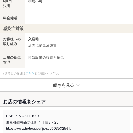
QRコード
利用不可
決済
料金備考
－
感染症対策
お客様への
入店時
取り組み
店内に消毒液設置
店舗の衛生
換気設備の設置と換気
管理
※各項目の詳細は
こちら
をご確認ください。
続きを見る
たばこ
お店の情報をシェア
禁煙・喫煙
全席喫煙可
DARTS＆CAFE KZR
喫煙専用室
なし
東京都青梅市野上町４丁目8－25
https://www.hotpepper.jp/strJ003532561/
※2020年4月1日～受動喫煙対策に関する法律が施行されています。正しい情報はお店へお問い