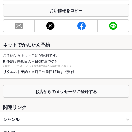
合わせください。
お店情報をコピー
お席
総席数
18席
最大宴会収
20人
容人数
ネットでかんたん予約
個室
なし
ご予約ならネット予約が便利です。
即予約
：来店日の当日0時まで受付
座敷
なし
※曜日、コースによって締切が異なる場合があります。
リクエスト予約
：来店日の前日17時まで受付
掘りごたつ
なし
カウンター
あり
お店からのメッセージに登録する
ソファー
なし
関連リンク
テラス席
なし
ジャンル
貸切
貸切可 ：事前にお電話でご相談ください。
バー・カクテル