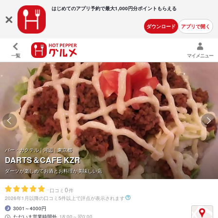
はじめてのアプリ予約で最大
1,000円分ポイントもらえる
ダウンロード
アプリで開く
一覧
マイメニュー
バー・カクテル | 河辺 | 東京都
DARTS＆CAFE KZR
ダーツが楽しめてお酒とお料理が美味しい店
-
0
口コミ
件
2026年1月以降の口コミ5件以上で評点が表示されます
3001～4000円
ただいま営業時間外
18:00～翌0:00