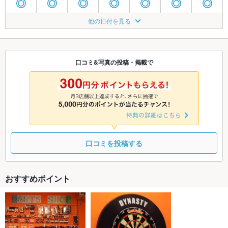
◎
◎
◎
◎
◎
◎
◎
8/24
8/25
8/26
8/27
8/28
8/29
8/30
他の日付を見る
◎
◎
◎
◎
◎
◎
◎
8/31
9/1
9/2
9/3
9/4
9/5
9/6
◎
◎
◎
◎
◎
◎
◎
口コミ&写真の投稿・掲載で
9/7
9/8
9/9
9/10
9/11
9/12
9/13
◎
◎
◎
◎
◎
◎
◎
口コミを投稿する
おすすめポイント