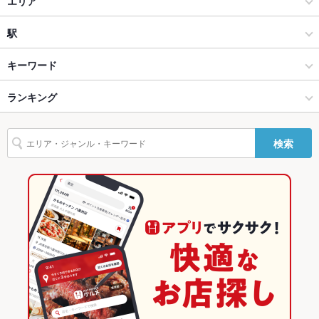
エリア
設備
Wi-Fi
なし
ダーツバー・スポーツバー
河辺
駅
バリアフリ
なし
青梅・昭島・小作・青梅線沿線 × バー・カクテル
河辺 × バー・カクテル
河辺駅
キーワード
ー
青梅・昭島・小作・青梅線沿線 × ダーツバー・スポーツバー
河辺 × ダーツバー・スポーツバー
ランキング
からあげ
フライドポテト
ウインナー
うどん
親子丼
ハンバーグ
駐車場
あり ：店舗裏にございます
オムライス
パスタ
デザート
焼きうどん
その他設備
－
河辺駅 × バー・カクテル
東京
東京のグルメランキング
検索
その他
河辺駅 × ダーツバー・スポーツバー
東京 × バー・カクテル
東京のバー・カクテルランキング
飲み放題
なし
東京 × ダーツバー・スポーツバー
東京のダーツバー・スポーツバーランキング
食べ放題
なし
青梅・昭島・小作・青梅線沿線のグルメランキング
お酒
カクテル充実
河辺のグルメランキング
お子様連れ
お子様連れ不可
ウェディン
－
グパーティ
ー二次会