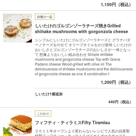
1,150円（税込）
自慢の一品
しいたけのゴルゴンゾーラチーズ焼きGrilled
shiitake mushrooms with gorgonzola cheese
シンプルにしいたけにゴルゴンゾーラチーズと グラナパダ
ーノチーズをのせて オリーブオイルをかけ薪焼 しいたけの
おいしさとゴルゴンゾーラチーズのおいしさが 一体となっ
て 想像よりおいしい組み合わせ Simple shiitake
mushrooms and gorgonzola cheese Top with Grana
Padano cheese Wood-grilled with olive oil The
deliciousness of shiitake mushrooms and the deliciousness
of gorgonzola cheese as one A combination t
1,200円（税込）
しいたけ1個追加
440円（税込）
こだわり
フィフティ・ティラミスFifty Tiramisu
２０１１年オープンより変わらないレシピで人気の自家製
特製フィフティー・ティラミスマスカルポーネチーズ５