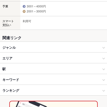
予算
3001～4000円
2001～3000円
スマート
利用可
支払い
関連リンク
ジャンル
イタリアン・フレンチ
エリア
パスタ・ピザ
鴻巣
駅
埼玉県その他 × イタリアン・フレンチ
鴻巣 × イタリアン・フレンチ
北鴻巣駅
キーワード
埼玉県その他 × パスタ・ピザ
鴻巣 × パスタ・ピザ
ランキング
エビ料理
にんにく料理
パスタ
カルボナーラ
タリアータ
ピザ
マルゲリータ
生ハム
北鴻巣駅 × イタリアン・フレンチ
埼玉
埼玉のグルメランキング