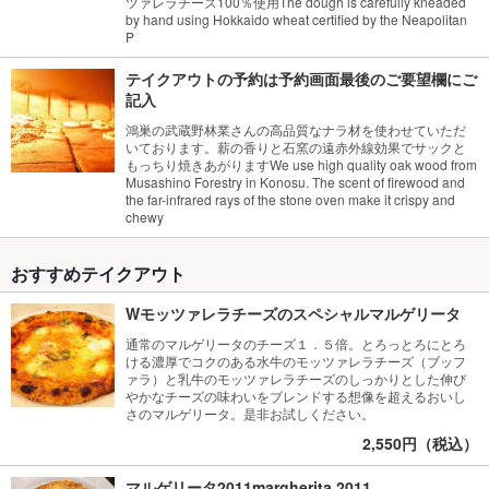
ツァレラチーズ100％使用The dough is carefully kneaded
by hand using Hokkaido wheat certified by the Neapolitan
P
テイクアウトの予約は予約画面最後のご要望欄にご
記入
鴻巣の武蔵野林業さんの高品質なナラ材を使わせていただ
いております。薪の香りと石窯の遠赤外線効果でサックと
もっちり焼きあがりますWe use high quality oak wood from
Musashino Forestry in Konosu. The scent of firewood and
the far-infrared rays of the stone oven make it crispy and
chewy
おすすめテイクアウト
Wモッツァレラチーズのスペシャルマルゲリータ
通常のマルゲリータのチーズ１．５倍。とろっとろにとろ
ける濃厚でコクのある水牛のモッツァレラチーズ（ブッフ
ァラ）と乳牛のモッツァレラチーズのしっかりとした伸び
やかなチーズの味わいをブレンドする想像を超えるおいし
さのマルゲリータ。是非お試しください。
2,550円（税込）
マルゲリータ2011margherita 2011