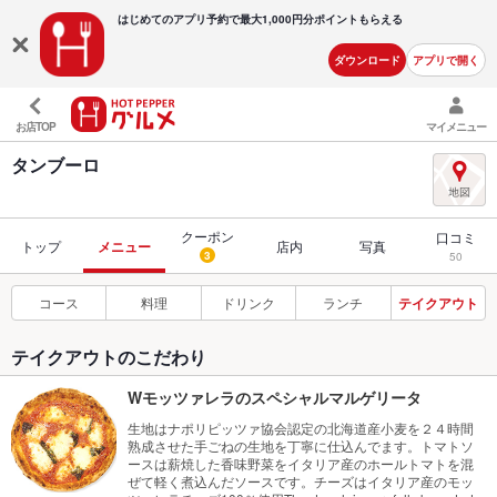
はじめてのアプリ予約で最大
1,000円分ポイントもらえる
ダウンロード
アプリで開く
お店TOP
マイメニュー
タンブーロ
クーポン
口コミ
トップ
メニュー
店内
写真
3
50
コース
料理
ドリンク
ランチ
テイクアウト
テイクアウトのこだわり
Wモッツァレラのスペシャルマルゲリータ
生地はナポリピッツァ協会認定の北海道産小麦を２４時間
熟成させた手ごねの生地を丁寧に仕込んでます。トマトソ
ースは薪焼した香味野菜をイタリア産のホールトマトを混
ぜて軽く煮込んだソースです。チーズはイタリア産のモッ