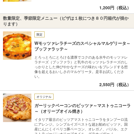
1,200円（税込）
数量限定、季節限定メニュー（ピザは１枚につき８０円箱代が掛か
ります）
限定
Wモッツァレラチーズのスペシャルマルゲリータ～
ブッファラッテ～
とろっとろにとろける濃厚でコクのある水牛のモッツァレ
ラチーズ（ブッファラ）と乳牛のモッツァレラチーズのし
っかりとした伸びやかなチーズの味わいをブレンドする想
像を超えるおいしさのマルゲリータ。是非お試しくださ
い。
2,550円（税込）
オリジナル
ガーリックベーコンのピッツァ～マストゥニコーラ
～（オリーブオイル焼き）
イタリア最古のピッツアマストゥニコーラをタンブーロ流
にアレンジ。シンプルイズベストな超お勧めピッツァ。国
産にんにくイベリコ豚ベーコン、オレガノ、バジル、エク
ストラバージンオリーブオイル、グラナパダーノ