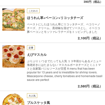
390円（税込）
こだわり
ほうれん草+ベーコン+リコッタチーズ
ペーストにしたほうれん草にリコッタチーズ、ペコリーノ
チーズ、クリーム、黒胡椒を混ぜてソースとし、イベリコ
豚ベーコンとモッツァレラチーズをトッピングしました
2,100円（税込）
定番
えびマスカル
ぷりぷり いつまでたっても人気 １３年前からあるメニュー
海老好きにはたまらない マスカルポーネチーズとミニトマ
トと自家製バジルソースが完璧 A menu that has been
popular for 13 years and is irresistible for shrimp lovers.
Mascarpone cheese, cherry tomatoes and homemade basil
sauce are perfect
2,580円（税込）
大人気
ブルスケッタ風