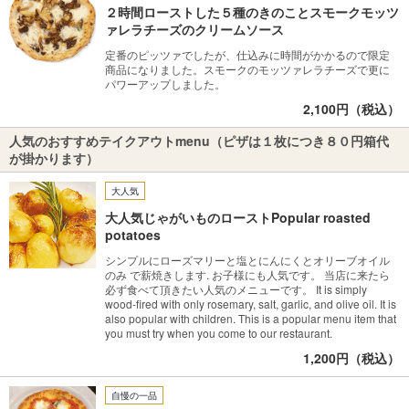
２時間ローストした５種のきのことスモークモッツ
ァレラチーズのクリームソース
定番のピッツァでしたが、仕込みに時間がかかるので限定
商品になりました。スモークのモッツァレラチーズで更に
パワーアップしました。
2,100円（税込）
人気のおすすめテイクアウトmenu（ピザは１枚につき８０円箱代
が掛かります）
大人気
大人気じゃがいものローストPopular roasted
potatoes
シンプルにローズマリーと塩とにんにくとオリーブオイル
のみ で薪焼きします. お子様にも人気です。 当店に来たら
必ず食べて頂きたい人気のメニューです。 It is simply
wood-fired with only rosemary, salt, garlic, and olive oil. It is
also popular with children. This is a popular menu item that
you must try when you come to our restaurant.
1,200円（税込）
自慢の一品