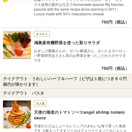
０％使用の贅沢な仕立てHomemade special fifty tiramisu,
popular with the same recipe since opening in 2011.
Luxury made with 50% mascarpone cheese.
750円（税込）
オススメ
鴻巣産有機野菜を使った彩りサラダ
おぎしげ農園さんの、ガバレ農場さん、さいたまヨーロッ
パ野菜研究会ささん等のお野菜を使ったこだわりのサラダ
です
750円（税込）
テイクアウト うれしいハーフ＆ハーフ（ピザは１枚につき８０円
箱代が掛かります）
テイクアウト パスタ
大人気
天使の海老のトマトソースangel shrimp tomato
sauce
天使のエビはニューカレドニアのきれいな海で育った海老
です ３尾入ってますソースはアメリケーヌソースにエシャ