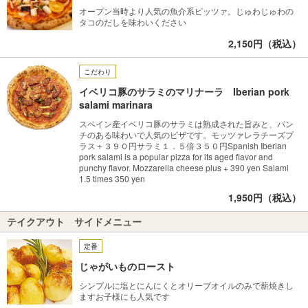
オープン当時より人気の魚介系ピッツァ。じゅわじゅわの
タコのだしを味わいください
2,150円（税込）
こだわり
イベリコ豚のサラミのマリナーラ Iberian pork
salami marinara
スペイン産イベリコ豚のサラミは熟成された旨みと、パン
チのある味わいで人気のピザです。モッツァレラチーズプ
ラス＋３９０円サラミ１．５倍３５０円Spanish Iberian
pork salami is a popular pizza for its aged flavor and
punchy flavor. Mozzarella cheese plus + 390 yen Salami
1.5 times 350 yen
1,950円（税込）
テイクアウト サイドメニュー
定番
じゃがいものロースト
シンプルに塩とにんにくとオリーブオイルのみで薪焼きし
ますお子様にも人気です