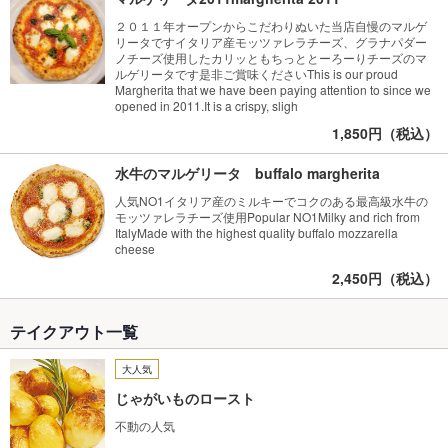
２０１１年オープンからこだわりぬいた当店自慢のマルゲ
リータですイタリア産モッツァレラチーズ、グラナパダー
ノチーズ使用したカリッともちっととーろーりチーズのマ
ルゲリータです是非ご賞味くださいThis is our proud
Margherita that we have been paying attention to since we
opened in 2011.It is a crispy, sligh
1,850円（税込）
水牛のマルゲリータ buffalo margherita
人気NO1イタリア産のミルキーでコクのある最高級水牛の
モッツァレラチーズ使用Popular NO1Milky and rich from
ItalyMade with the highest quality buffalo mozzarella
cheese
2,450円（税込）
テイクアウト一覧
大人気
じゃがいものロースト
不動の人気