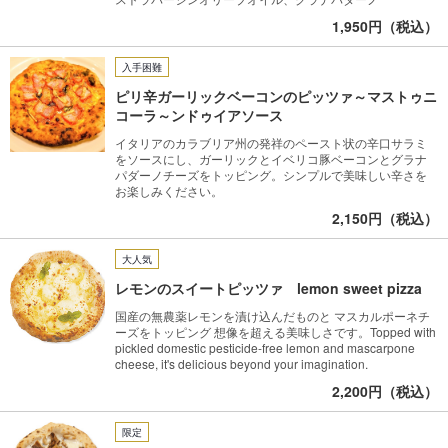
1,950円（税込）
入手困難
ピリ辛ガーリックベーコンのピッツァ～マストゥニ
コーラ～ンドゥイアソース
イタリアのカラブリア州の発祥のペースト状の辛口サラミ
をソースにし、ガーリックとイベリコ豚ベーコンとグラナ
パダーノチーズをトッピング。シンプルで美味しい辛さを
お楽しみください。
2,150円（税込）
大人気
レモンのスイートピッツァ lemon sweet pizza
国産の無農薬レモンを漬け込んだものと マスカルポーネチ
ーズをトッピング 想像を超える美味しさです。Topped with
pickled domestic pesticide-free lemon and mascarpone
cheese, it's delicious beyond your imagination.
2,200円（税込）
限定