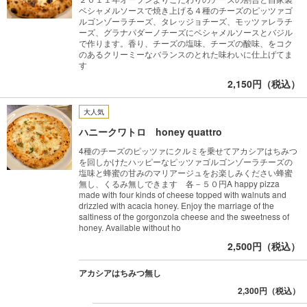
ベシャメルソースで焼き上げる４種のチーズのピッツァゴ
ルゴンゾーラチーズ、タレッジョチーズ、モッツァレラチ
ーズ、グラナパダーノチーズにベシャメルソースとバジル
で作ります。香り、チーズの塩味、チーズの酸味、をコク
のあるクリーミーなバランスのとれた味わいに仕上げてま
す
2,150円（税込）
大人気
ハニークワトロ honey quattro
4種のチーズのピッツァにクルミを乗せてアカシアはちみつ
を回しかけたハッピーなピッツァゴルゴンゾーラチーズの
塩味と蜂蜜の甘みのマリアージュをお楽しみください蜂蜜
無し、くるみ無しできます 各－５０円A happy pizza
made with four kinds of cheese topped with walnuts and
drizzled with acacia honey. Enjoy the marriage of the
saltiness of the gorgonzola cheese and the sweetness of
honey. Available without ho
2,500円（税込）
アカシアはちみつ無し
2,300円（税込）