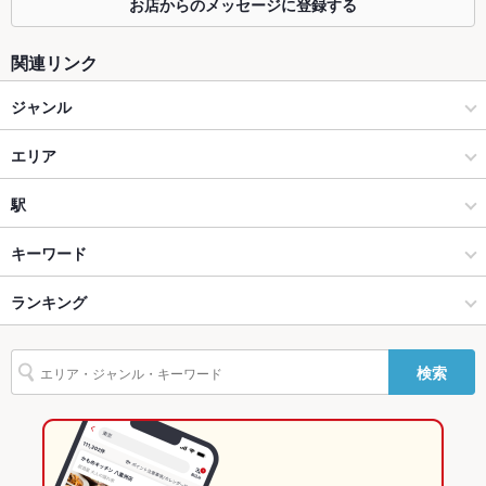
カウンター
あり ：おひとり様歓迎のカウンター席ございます♪
お店からのメッセージに登録する
ソファー
なし
関連リンク
テラス席
なし
ジャンル
貸切
貸切不可 ：貸切可能◎団体宴会大歓迎！お得なクーポンもござ
居酒屋
エリア
います♪
設備
洋・和洋・各国料理・その他
黒崎
駅
Wi-Fi
未確認
北九州（八幡・黒崎・折尾） × 居酒屋
黒崎 × 居酒屋
黒崎駅
キーワード
バリアフリ
なし
ー
北九州（八幡・黒崎・折尾） × 洋・和洋・各国料理・その他
黒崎 × 洋・和洋・各国料理・その他
黒崎駅前駅
ランキング
塩辛
エビ料理
カニ料理
茶碗蒸し
もつ鍋
ビビンバ
石焼きビビンバ
駐車場
なし ：お近くのコインパーキングをご利用ください。
サムゲタン
冷麺
ケジャン
デザート
チーズタッカルビ
黒崎駅 × 居酒屋
黒崎 × 韓国料理
福岡のグルメランキング
検索
その他設備
－
黒崎駅 × 洋・和洋・各国料理・その他
黒崎 × 韓国料理全般
福岡の居酒屋ランキング
その他
韓国料理
福岡
北九州（八幡・黒崎・折尾）のグルメランキング
飲み放題
あり ：生ビールOK♪120分2000円！