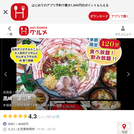
はじめてのアプリ予約で最大
1,000円分ポイントもらえる
ダウンロード
アプリで開く
一覧
マイメニュー
居酒屋 | 黒崎 | 福岡県
黒崎 釜山亭
本場釜山の味を黒崎で♪食べ放題＆飲み放題
4.3
161
口コミ
件
3001～4000円
ただいま営業時間外
16:00～23:30