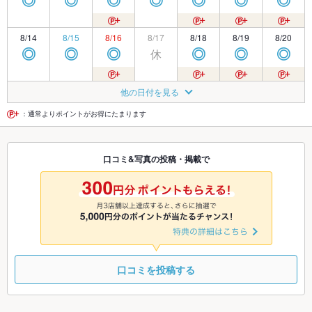
◎
◎
◎
◎
◎
◎
◎
8/14
8/15
8/16
8/17
8/18
8/19
8/20
休
◎
◎
◎
◎
◎
◎
8/21
8/22
8/23
8/24
8/25
8/26
8/27
他の日付を見る
休
◎
◎
◎
◎
◎
◎
：通常よりポイントがお得にたまります
8/28
8/29
8/30
8/31
9/1
9/2
9/3
口コミ&写真の投稿・掲載で
休
休
休
休
◎
◎
◎
9/4
9/5
9/6
9/7
9/8
9/9
9/10
休
休
休
休
休
休
休
口コミを投稿する