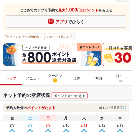
1,000
はじめてのアプリ予約で
最大
円分ポイント
もらえる
アプリ
でひらく
ポイントプラス
対象店
スマート支払い可
クーポン
口コミ
トップ
メニュー
店内
写真
7
161
ネット予約の空席状況
ポイントがつかえる
予約人数分の
ポイントがたまる
ポイント注意事項
金
土
日
月
火
水
木
8/7
8/8
8/9
8/10
8/11
8/12
8/13