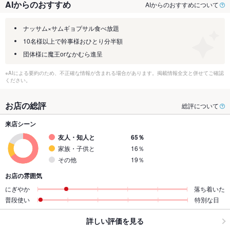
AIからのおすすめ
AIからのおすすめについて
ナッサム×サムギョプサル食べ放題
10名様以上で幹事様おひとり分半額
団体様に魔王orなかむら進呈
※AIによる要約のため、不正確な情報が含まれる場合があります。掲載情報全文と併せてご確認
ください。
お店の総評
総評について
来店シーン
友人・知人と
65％
家族・子供と
16％
その他
19％
お店の雰囲気
にぎやか
落ち着いた
普段使い
特別な日
詳しい評価を見る