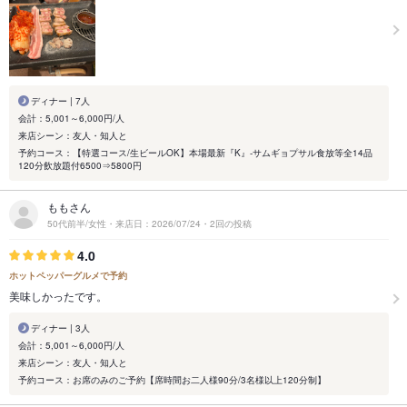
ディナー | 7人
会計：5,001～6,000円/人
来店シーン：友人・知人と
予約コース：【特選コース/生ビールOK】本場最新『K』-サムギョプサル食放等全14品
120分飲放題付6500⇒5800円
ももさん
50代前半/女性・来店日：2026/07/24・2回の投稿
4.0
ホットペッパーグルメで予約
美味しかったです。
ディナー | 3人
会計：5,001～6,000円/人
来店シーン：友人・知人と
予約コース：お席のみのご予約【席時間お二人様90分/3名様以上120分制】