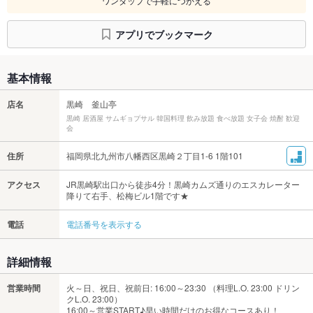
ワンタップで手軽につかえる
アプリでブックマーク
基本情報
店名
黒崎 釜山亭
黒崎 居酒屋 サムギョプサル 韓国料理 飲み放題 食べ放題 女子会 焼酎 歓迎
会
住所
福岡県北九州市八幡西区黒崎２丁目1-6 1階101
アクセス
JR黒崎駅出口から徒歩4分！黒崎カムズ通りのエスカレーター
降りて右手、松梅ビル1階です★
電話
電話番号を表示する
詳細情報
営業時間
火～日、祝日、祝前日: 16:00～23:30 （料理L.O. 23:00 ドリン
クL.O. 23:00）
16:00～営業START♪早い時間だけのお得なコースあり！