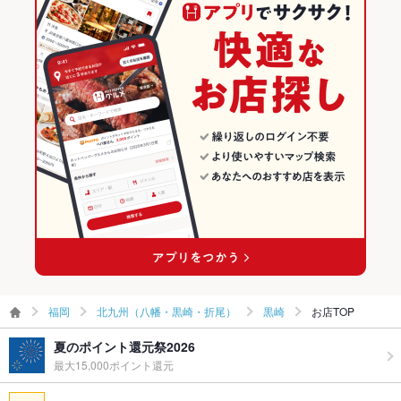
韓国料理全般
福岡 × 居酒屋
北九州（八幡・黒崎・折尾）の居酒屋ランキング
食べ放題
あり ：本格韓国料理の食べ放題3100円～
北九州（八幡・黒崎・折尾） × 韓国料理
福岡 × 洋・和洋・各国料理・その他
黒崎のグルメランキング
お酒
カクテル充実、焼酎充実
北九州（八幡・黒崎・折尾） × 韓国料理全般
福岡 × 韓国料理
黒崎の居酒屋ランキング
お子様連れ
お子様連れOK
ウェディン
－
黒崎駅 × 韓国料理
福岡 × 韓国料理全般
グパーティ
ー二次会
黒崎駅 × 韓国料理全般
お祝い・サ
可
プライズ対
応
備考
－
福岡
北九州（八幡・黒崎・折尾）
黒崎
お店TOP
夏のポイント還元祭2026
最大15,000ポイント還元