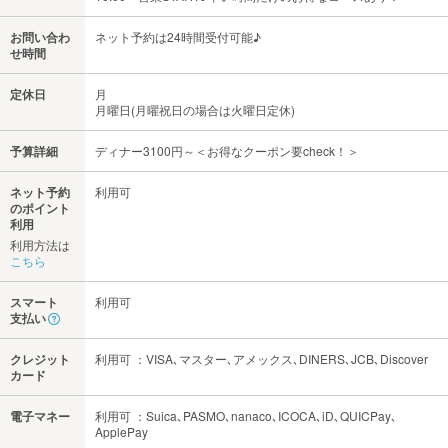
お問い合わ
ネット予約は24時間受付可能♪
せ時間
定休日
月
月曜日(月曜祝日の場合は火曜日定休)
予算詳細
ディナー3100円～＜お得なクーポン要check！＞
ネット予約
利用可
のポイント
利用
利用方法は
こちら
スマート
利用可
支払い
クレジット
利用可 ：VISA､マスター､アメックス､DINERS､JCB､Discover
カード
電子マネー
利用可 ：Suica､PASMO､nanaco､ICOCA､iD､QUICPay､
ApplePay