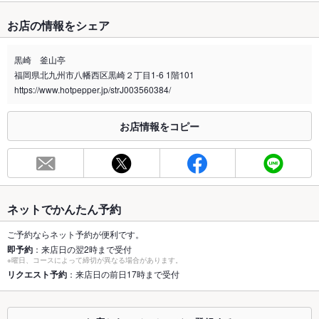
たばこ
お店の情報をシェア
禁煙・喫煙
全席禁煙
お店の外で喫煙可能です
黒崎 釜山亭
福岡県北九州市八幡西区黒崎２丁目1-6 1階101
喫煙専用室
なし
https://www.hotpepper.jp/strJ003560384/
※2020年4月1日～受動喫煙対策に関する法律が施行されています。正しい情報はお店へお問い
合わせください。
お店情報をコピー
お席
総席数
44席
最大宴会収
45人
容人数
ネットでかんたん予約
個室
なし ：ソファ席個室ございます。
ご予約ならネット予約が便利です。
即予約
：来店日の翌2時まで受付
※曜日、コースによって締切が異なる場合があります。
座敷
なし
リクエスト予約
：来店日の前日17時まで受付
掘りごたつ
なし