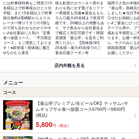
には幹事様特典もご用意◎10
様も歓迎のカウンター席やま
福岡で人気の本格
名様以上で幹事様おひとり分
わりを気にせず寛げるソファ
『釜山亭』黒崎店
半額、また15名様以上で幹事
ー席個室も完備★宴会ももち
しました★当日予
様分無料♪黒崎駅からエスカ
ろん◎最大45名様まで収容可
◎ぜひお気軽にお
レーター降りてすぐの1階な
能です。20種以上の焼酎もあ
い♪ご宴会にぴっ
ので待ち合わせもわかりやす
り、サク飲みから会社宴会ま
テーブル席や、プ
い♪会社宴会に人気の「定番
で幅広く対応可能です！韓国
感ある半個室もご
食べ放題コース」「平日限定
居酒屋「釜山亭」を是非ご利
ります。お腹一杯
コース」もご用意しておりま
用ください。【団体様OK】
ら、サクのみにも
す！●新登場！団体様に魔王
25名様～最大45名様でのご
韓国居酒屋「釜山
orなかむら進呈
宴会応援クーポン有
お越しください
店内外観を見る
メニュー
コース
【釜山亭プレミアム/生ビールOK】ナッサム×サ
ムギョプサル食べ放題コース6700円⇒5800円
(税込)
5,800
円（税込）