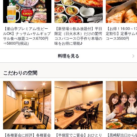
【釜山亭プレミアム/生ビー
【新登場☆飲み放題付】平日
【お得！16:00～1
ルOK】ナッサム×サムギョプ
限定（日火水木）だけの驚愕
定割引】定番サム
サル食べ放題コース6700円
コスパコース◎手作り本場の
コース3500円
⇒5800円(税込)
味をお得に堪能♪
料理を見る
こだわりの空間
【各種宴会に好評】各種宴会
【半個室でご宴会】おひとり
【黒崎駅出口から