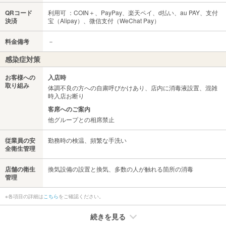
QRコード
利用可 ：COIN＋、PayPay、楽天ペイ、d払い、au PAY、支付
決済
宝（Alipay）、微信支付（WeChat Pay）
料金備考
－
感染症対策
お客様への
入店時
取り組み
体調不良の方への自粛呼びかけあり、店内に消毒液設置、混雑
時入店お断り
客席へのご案内
他グループとの相席禁止
従業員の安
勤務時の検温、頻繁な手洗い
全衛生管理
店舗の衛生
換気設備の設置と換気、多数の人が触れる箇所の消毒
管理
※各項目の詳細は
こちら
をご確認ください。
続きを見る