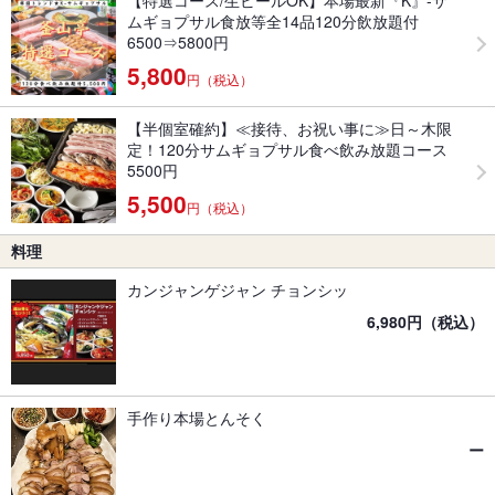
【特選コース/生ビールOK】本場最新『K』-サ
ムギョプサル食放等全14品120分飲放題付
6500⇒5800円
5,800
円（税込）
【半個室確約】≪接待、お祝い事に≫日～木限
定！120分サムギョプサル食べ飲み放題コース
5500円
5,500
円（税込）
料理
カンジャンゲジャン チョンシッ
6,980円（税込）
手作り本場とんそく
ー