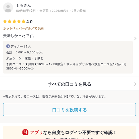
ももさん
50代前半/女性・来店日：2026/08/01・2回の投稿
4.0
ホットペッパーグルメで予約
美味しかったです。
ディナー | 2人
会計：5,001～6,000円/人
来店シーン：家族・子供と
予約コース：★お得★16:00～17:30限定！サムギョプサル食べ放題コース全12品90分
3800円⇒3500円◎
すべての口コミを見る
※表示されているコースは、現在予約を受け付けていない場合があります。
口コミを投稿する
アプリ
なら何度もログイン不要ですぐ確認！