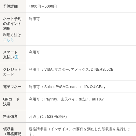
予算詳細
4000円～5000円
ネット予約
利用可
のポイント
利用
利用方法は
こちら
スマート
利用可
支払い
クレジット
利用可 ：VISA､マスター､アメックス､DINERS､JCB
カード
電子マネー
利用可 ：Suica､PASMO､nanaco､iD､QUICPay
QRコード
利用可 ：PayPay、楽天ペイ、d払い、au PAY
決済
料金備考
お通し代：528円(税込)
領収書
適格請求書（インボイス）の要件を満たした領収書を発行しま
（適格簡易
す。