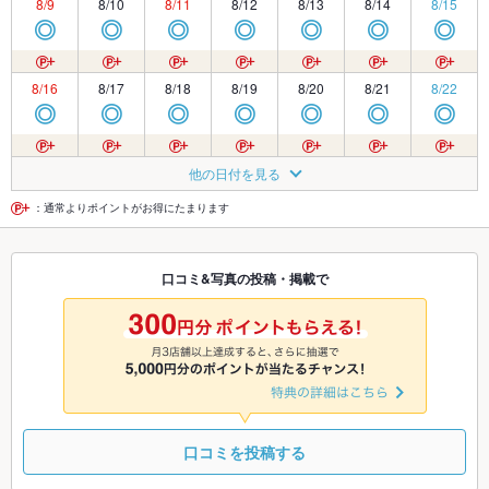
8/9
8/10
8/11
8/12
8/13
8/14
8/15
◎
◎
◎
◎
◎
◎
◎
8/16
8/17
8/18
8/19
8/20
8/21
8/22
◎
◎
◎
◎
◎
◎
◎
8/23
8/24
8/25
8/26
8/27
8/28
8/29
他の日付を見る
◎
◎
◎
◎
◎
◎
◎
：通常よりポイントがお得にたまります
8/30
8/31
9/1
9/2
9/3
9/4
9/5
口コミ&写真の投稿・掲載で
◎
◎
◎
◎
◎
◎
◎
9/6
9/7
9/8
9/9
9/10
9/11
9/12
◎
◎
◎
◎
◎
◎
◎
口コミを投稿する