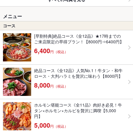
メニュー
コース
[早割特典]絶品コース《全12品》★17時までの
ご来店限定の早得プラン！【8000円⇒6400円】
6,400
円（税込）
絶品コース《全12品》人気No.1！牛タン・和牛
ロース・大判ハラミを贅沢に味わう【8000円】
8,000
円（税込）
ホルモン堪能コース《全11品》肉好き必見！牛
タン×ホルモン×カルビを贅沢に満喫【5,000
円】
5,000
円（税込）