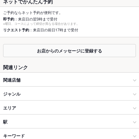
ネットでかんたん予約
個室
あり ：最大6名様までOK完全個室あり
ご予約ならネット予約が便利です。
即予約
：来店日の翌3時まで受付
※曜日、コースによって締切が異なる場合があります。
座敷
なし
リクエスト予約
：来店日の前日17時まで受付
掘りごたつ
なし
カウンター
あり ：デートに最適なカウンター席あり
お店からのメッセージに登録する
ソファー
あり
関連リンク
テラス席
なし
関連店舗
貸切
貸切可 ：詳細はお気軽に店舗までご相談ください（貸切ができ
村木屋 横浜本店
ジャンル
ない場合もございます）
設備
村木屋 横浜 はなれ
居酒屋
エリア
Wi-Fi
あり
和風
横浜駅
駅
バリアフリ
なし ：スタッフにできることは協力させて頂きますので、お気
ー
軽にお声がけください。
横浜 × 居酒屋
横浜駅 × 居酒屋
桜木町駅
キーワード