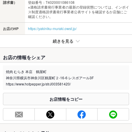
請求書）
登録番号：T4020001086108
※適格請求書発行事業者の最新の登録状態については、インボイ
ス制度適格請求書発行事業者公表サイトを確認するか店舗にご
確認ください。
お店のHP
https://yakiniku-muraki.owst.jp/
続きを見る
たばこ
お店の情報をシェア
禁煙・喫煙
全席喫煙可
20歳未満の方入店不可(保護者同伴でも不可)
焼肉 むらき 本店 鶴屋町
神奈川県横浜市神奈川区鶴屋町２-16-6 レスポアール3F
喫煙専用室
なし
https://www.hotpepper.jp/strJ003581420/
※2020年4月1日～受動喫煙対策に関する法律が施行されています。正しい情報はお店へお問い
合わせください。
お店情報をコピー
お席
総席数
40席(大人数での宴会希望は要相談。各種宴会の予約承り中。)
最大宴会収
40人(貸切希望のお客様は当店まで一度ご連絡下さいませ。)
容人数