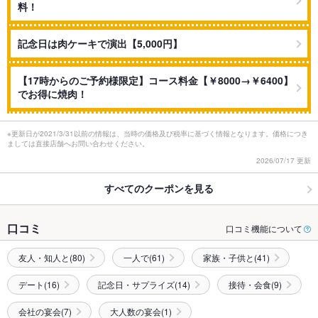
料！
記念日は肉ケーキで演出【5,000円】
【17時からのご予約様限定】コース料金【￥8000→￥6400】
でお得に焼肉！
※更新日が2021/3/31以前の情報は、当時の価格及び税率に基づく情報となります。価格につき
ましては直接店舗へお問い合わせください。
2026/07/17 更新
すべてのクーポンを見る
口コミ
口コミ機能について
友人・知人と(80)
一人で(61)
家族・子供と(41)
デート(16)
記念日・サプライズ(14)
接待・会食(9)
会社の宴会(7)
大人数の宴会(1)