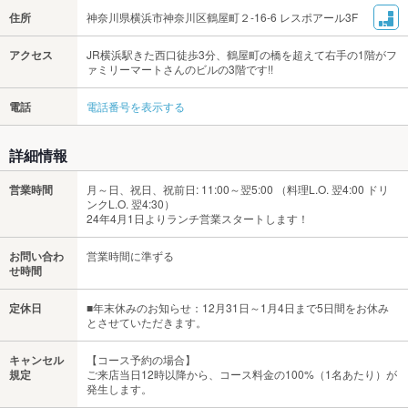
住所
神奈川県横浜市神奈川区鶴屋町２-16-6 レスポアール3F
アクセス
JR横浜駅きた西口徒歩3分、鶴屋町の橋を超えて右手の1階がフ
ァミリーマートさんのビルの3階です!!
電話
電話番号を表示する
詳細情報
営業時間
月～日、祝日、祝前日: 11:00～翌5:00 （料理L.O. 翌4:00 ドリ
ンクL.O. 翌4:30）
24年4月1日よりランチ営業スタートします！
お問い合わ
営業時間に準ずる
せ時間
定休日
■年末休みのお知らせ：12月31日～1月4日まで5日間をお休み
とさせていただきます。
キャンセル
【コース予約の場合】
規定
ご来店当日12時以降から、コース料金の100%（1名あたり）が
発生します。