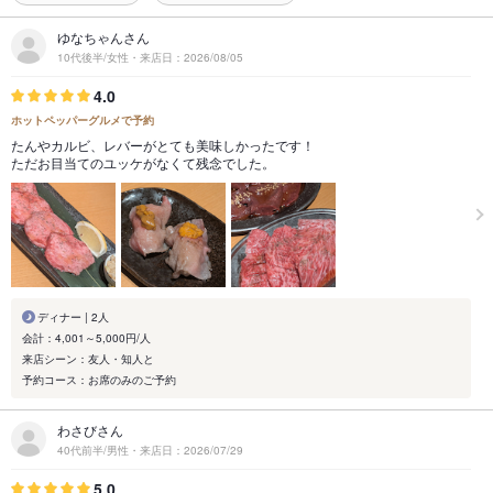
ゆなちゃんさん
10代後半/女性・来店日：2026/08/05
4.0
ホットペッパーグルメで予約
たんやカルビ、レバーがとても美味しかったです！
ただお目当てのユッケがなくて残念でした。
ディナー | 2人
会計：4,001～5,000円/人
来店シーン：友人・知人と
予約コース：お席のみのご予約
わさびさん
40代前半/男性・来店日：2026/07/29
5.0