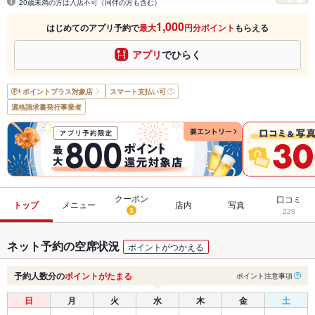
20歳未満の方は入店不可（同伴の方も含む）
1,000
はじめてのアプリ予約で
最大
円分ポイント
もらえる
アプリ
でひらく
ポイントプラス
対象店
スマート支払い可
適格請求書発行事業者
クーポン
口コミ
トップ
メニュー
店内
写真
3
229
ネット予約の空席状況
ポイントがつかえる
予約人数分の
ポイントがたまる
ポイント注意事項
日
月
火
水
木
金
土