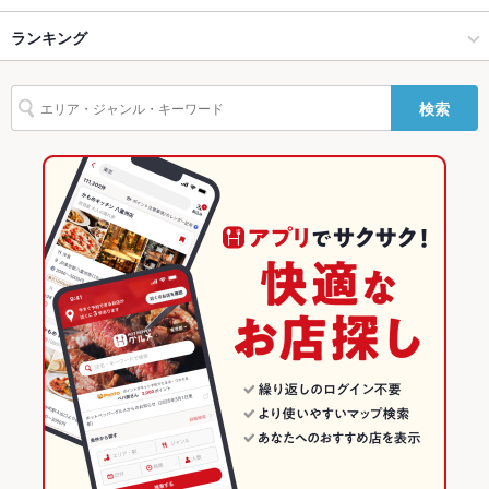
駐車場
なし ：お近くのコインパーキングをご利用ください。お酒を飲
横浜 × 和風
横浜駅 × 和風
横浜駅
ランキング
にんにく料理
ウインナー
レバー
ステーキ
ハンバーグ
牛タン
まれる際はお車でのお越しはご遠慮ください。
ビビンバ
石焼きビビンバ
冷麺
デザート
アヒージョ
肉寿司
横浜駅 × 居酒屋
横浜駅 × 焼肉・ホルモン
神奈川のグルメランキング
その他設備
不明点等ございましたら、お気軽に店舗へご相談下さい。
検索
その他
横浜駅 × 和風
横浜駅 × 焼肉
神奈川の居酒屋ランキング
飲み放題
あり ：各種ご宴会の予約承っております。
焼肉・ホルモン
神奈川
横浜のグルメランキング
食べ放題
なし ：当店では食べ放題プランはご用意しておりません。
焼肉
神奈川 × 居酒屋
横浜の居酒屋ランキング
お酒
カクテル充実、焼酎充実、日本酒充実、ワイン充実
横浜 × 焼肉・ホルモン
神奈川 × 和風
横浜駅のグルメランキング
お子様連れ
お子様連れ不可
横浜 × 焼肉
神奈川 × 焼肉・ホルモン
横浜駅の居酒屋ランキング
ウェディン
スタッフにできることは協力させて頂きますので、お気軽にお
グパーティ
声がけください。
ー二次会
横浜駅 × 焼肉・ホルモン
神奈川 × 焼肉
お祝い・サ
可
横浜駅 × 焼肉
プライズ対
応