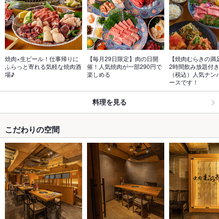
焼肉×生ビール！仕事帰りに
【毎月29日限定】肉の日開
【焼肉むらきの満
ふらっと寄れる気軽な焼肉酒
催！人気焼肉が一部290円で
2時間飲み放題付き
場♪
楽しめる
（税込）人気ナン
ースです！
料理を見る
こだわりの空間