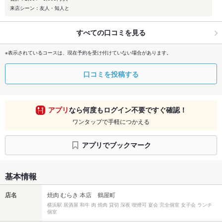
来店シーン：友人・知人と
すべての口コミを見る
※表示されているコースは、現在予約を受け付けていない場合があります。
口コミを投稿する
アプリ
なら何度もログイン不要ですぐ確認！
ワンタップで手軽につかえる
アプリでブックマーク
基本情報
店名
焼肉 むらき 本店 鶴屋町
横浜駅 居酒屋 和牛 肉 焼肉 貸切 深夜 喫煙可 宴会 完全個室 女子会 ランチ
個室