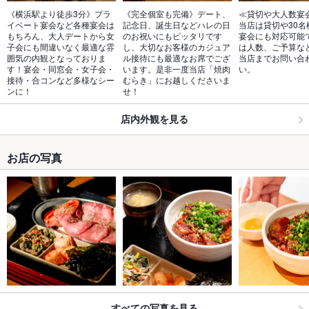
《横浜駅より徒歩3分》プラ
《完全個室も完備》デート、
≪貸切や大人数宴
イベート宴会など各種宴会は
記念日、誕生日などハレの日
当店は貸切や30名
もちろん、大人デートから女
のお祝いにもピッタリです
宴会にも対応可能
子会にも間違いなく最適な雰
し、大切なお客様のカジュア
は人数、ご予算な
囲気の内観となっておりま
ル接待にも最適なお席でござ
当店までお問い合
す！宴会・同窓会・女子会・
います。是非一度当店「焼肉
い。
接待・合コンなど多様なシー
むらき」にお越しくださいま
ンに！
せ！
店内外観を見る
お店の写真
すべての写真を見る