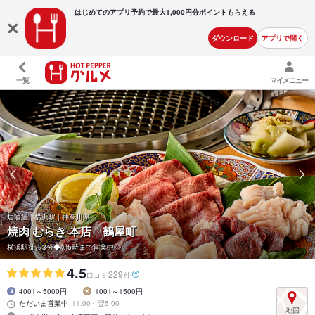
はじめてのアプリ予約で最大
1,000円分ポイントもらえる
ダウンロード
アプリで開く
一覧
マイメニュー
居酒屋 | 横浜駅 | 神奈川県
焼肉 むらき 本店 鶴屋町
横浜駅徒歩3分◆朝5時まで営業中◎
4.5
229
口コミ
件
4001～5000円
1001～1500円
ただいま営業中
11:00～翌5:00