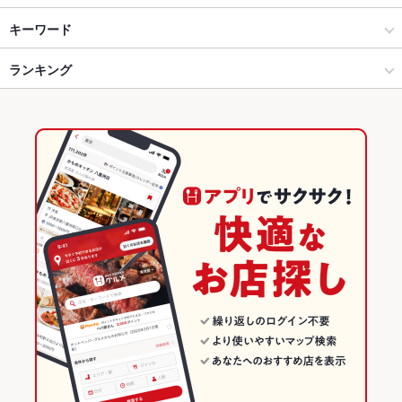
すすきの × 居酒屋
すすきの駅 × 居酒屋
すすきの駅
キーワード
すすきの × 和風
すすきの駅 × 和風
豊水すすきの駅
ランキング
串かつ
馬刺し
塩辛
ウニ料理
エビ料理
カニ料理
刺身
しゃぶしゃぶ
すき焼き
つくね
もつ鍋
牛タン
デザート
肉寿司
豊水すすきの駅 × 居酒屋
北海道
北海道のグルメランキング
牛タンしゃぶしゃぶ
豊水すすきの駅 × 和風
北海道 × 居酒屋
北海道の居酒屋ランキング
北海道 × 和風
すすきののグルメランキング
すすきのの居酒屋ランキング
すすきの駅のグルメランキング
すすきの駅の居酒屋ランキング