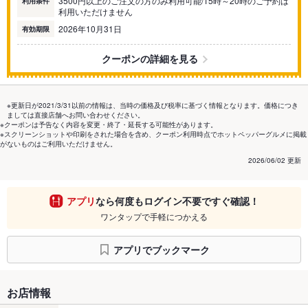
3500円以上のご注文の方のみ利用可能/15時～20時のご予約は
利用条件
利用いただけません
2026年10月31日
有効期限
クーポンの詳細を見る
※更新日が2021/3/31以前の情報は、当時の価格及び税率に基づく情報となります。価格につき
ましては直接店舗へお問い合わせください。
※クーポンは予告なく内容を変更・終了・延長する可能性があります。
※スクリーンショットや印刷をされた場合を含め、クーポン利用時点でホットペッパーグルメに掲載
がないものはご利用いただけません。
2026/06/02 更新
アプリ
なら何度もログイン不要ですぐ確認！
ワンタップで手軽につかえる
アプリでブックマーク
お店情報