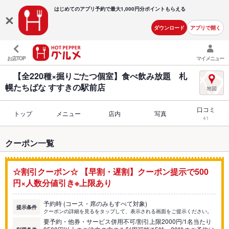
はじめてのアプリ予約で最大
1,000円分ポイントもらえる
ダウンロード
アプリで開く
お店TOP
マイメニュー
【全220種×掘りごたつ個室】食べ飲み放題 札
幌たちばな すすきの駅前店
口コミ
トップ
メニュー
店内
写真
41
クーポン一覧
☆割引クーポン☆ 【早割・遅割】クーポン提示で500
円×人数分値引き※上限あり
予約時 (コース・席のみもすべて対象)
提示条件
クーポンの詳細を見るをタップして、表示される画面をご提示ください。
要予約・他券・サービス併用不可/割引上限2000円/1名当たり