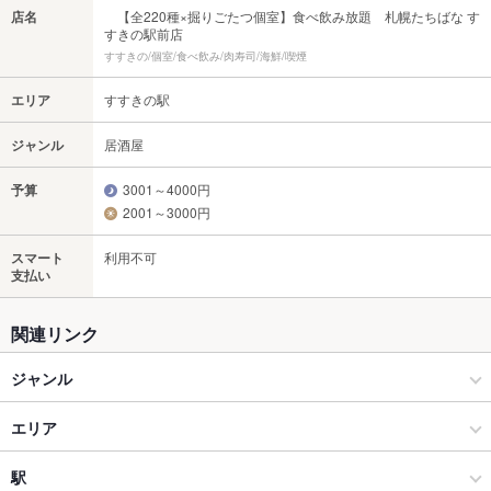
店名
【全220種×掘りごたつ個室】食べ飲み放題 札幌たちばな す
すきの駅前店
すすきの/個室/食べ飲み/肉寿司/海鮮/喫煙
エリア
すすきの駅
ジャンル
居酒屋
予算
3001～4000円
2001～3000円
スマート
利用不可
支払い
関連リンク
ジャンル
居酒屋
エリア
和風
すすきの駅
駅