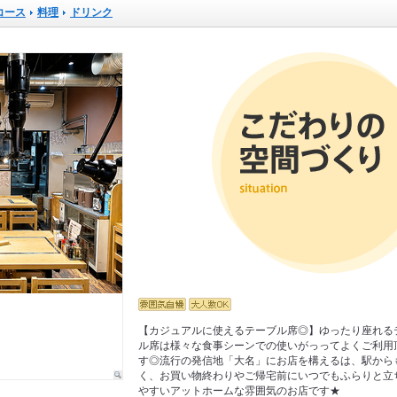
コース
料理
ドリンク
【カジュアルに使えるテーブル席◎】ゆったり座れる
ル席は様々な食事シーンでの使いがっってよくご利用
す◎流行の発信地「大名」にお店を構えるは、駅から
く、お買い物終わりやご帰宅前にいつでもふらりと立
やすいアットホームな雰囲気のお店です★