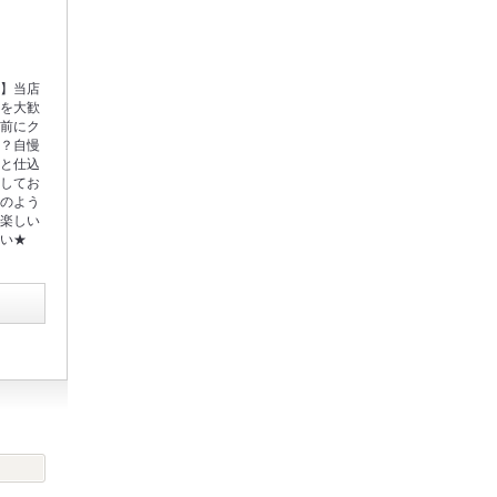
◎】当店
店を大歓
宅前にク
か？自慢
とと仕込
備してお
家のよう
で楽しい
さい★