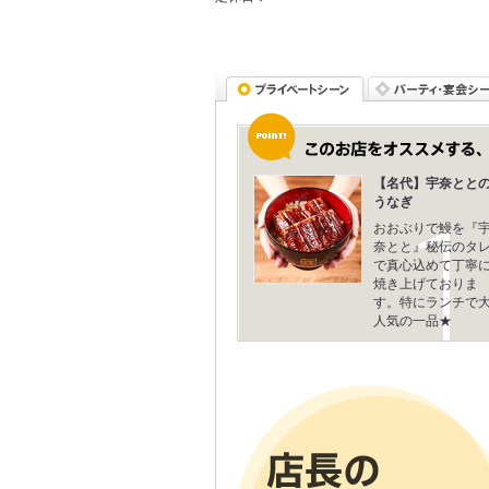
【名代】宇奈とと
うなぎ
おおぶりで鰻を『
奈とと』秘伝のタ
で真心込めて丁寧
焼き上げておりま
す。特にランチで
人気の一品★