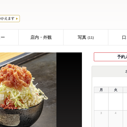
つかえます
ュー
店内・外観
写真
口
(11)
予約
月
火
3
4