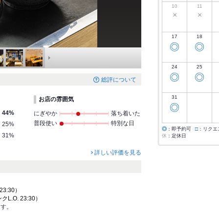
10
11
×
×
17
18
◎
◎
24
25
◎
◎
総評について
31
お店の雰囲気
◎
44%
にぎやか
落ち着いた
普段使い
特別な日
25%
◎
：即予約可
□
：リクエ
31%
休
：定休日
詳しい評価を見る
23:30）
クL.O. 23:30）
ます。