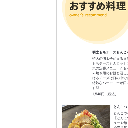
明太もちチーズもんじ
特大の明太子がまるま
もちチーズもんじゃ】
気の定番メニュー☆も
ゃ焼き用のお餅と召し
けるチーズは口の中で
絶妙なハーモニーが口
す◎
1,540円（税込）
とんこつ
とんこつ
【とんこ
ューや麺
め満足度