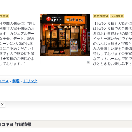
り空間の個室◎】"最大
【おひとり様も大歓迎
利用可の完全個室のお
はおひとり様でのご来
ます！カジュアルデー
迎◎お仕事終わりの帰
女子会、デート、記念
イッと一杯いかがです
シーンに♪人気のお席
のもんじゃ焼きと宇奈
目にご予約ください！
みの美味しい鰻をご準
席ですので感染症対策
待ちしております◇実
リ★皆様のご来店心よ
なアットホームな空間
しております。"
ひとときをお楽しみ下
コース
料理
ドリンク
ココキヨ 詳細情報