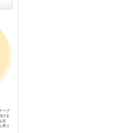
テーブ
頂けま
も近
ち寄り