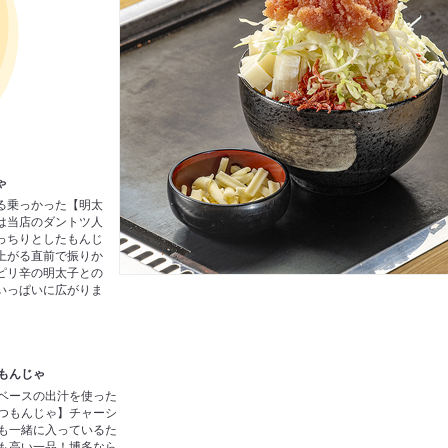
ゃ
る乗っかった【明太
は当店のダントツ人
っちりとしたもんじ
上がる直前で振りか
ピリ辛の明太子との
いっぱいに広がりま
もんじゃ
ベースの出汁を使った
つもんじゃ】チャーシ
も一緒に入っているた
も高い一品！博多なら