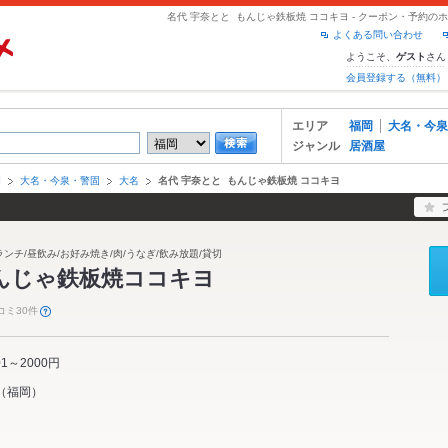
名代 宇奈とと もんじゃ鉄板焼 ココキヨ - クーポン・予約の
よくある問い合わせ
ようこそ、
さん
ゲスト
会員登録する（無料）
エリア
福岡
大名・今泉
ジャンル
居酒屋
岡
大名・今泉・警固
大名
名代 宇奈とと もんじゃ鉄板焼 ココキヨ
/ランチ/昼飲み/お好み焼き/肉/うなぎ/飲み放題/貸切
もんじゃ鉄板焼ココキヨ
コミ30件
01～2000円
（
福岡
）