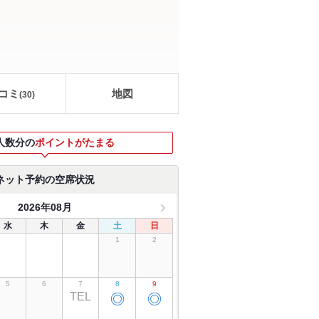
コミ
地図
(
30
)
人数分の
ポイントがたまる
ネット予約の空席状況
2026年08月
水
木
金
土
日
1
2
5
6
7
8
9
TEL
◎
◎