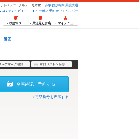
ホットペッパーグルメ
最寄駅：
赤坂
西鉄福岡
薬院大通
コンテンツガイド
クーポン 予約 ホットペッパー
検討リスト
最近見たお店
マイメニュー
・警固
空席確認・予約する
電話番号を表示する