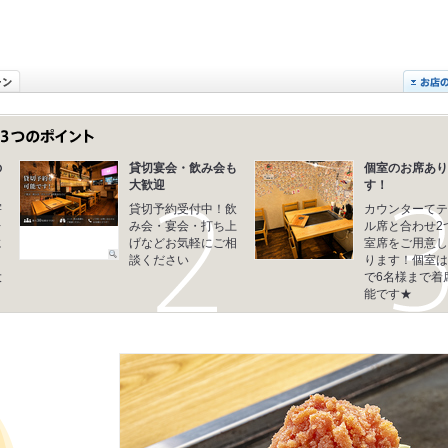
の
貸切宴会・飲み会も
個室のお席あり
大歓迎
す！
宇
貸切予約受付中！飲
カウンターてテ
レ
み会・宴会・打ち上
ル席と合わせ2
に
げなどお気軽にご相
室席をご用意し
談ください
ります！個室は
大
で6名様まで着
能です★