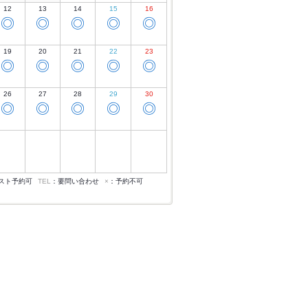
12
13
14
15
16
◎
◎
◎
◎
◎
19
20
21
22
23
◎
◎
◎
◎
◎
26
27
28
29
30
◎
◎
◎
◎
◎
スト予約可
TEL
：要問い合わせ
×
：予約不可