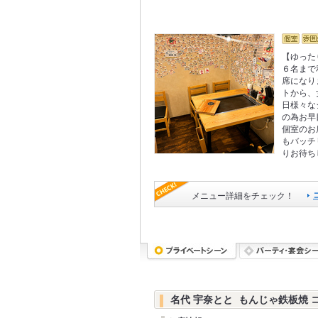
【ゆった
６名まで
席になり
トから、
日様々な
の為お早
個室のお
もバッチ
りお待ち
メニュー詳細をチェック！
名代 宇奈とと もんじゃ鉄板焼 