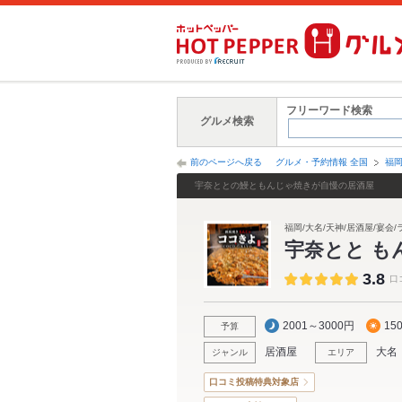
フリーワード検索
グルメ検索
前のページへ戻る
グルメ・予約情報 全国
福
宇奈ととの鰻ともんじゃ焼きが自慢の居酒屋
福岡/大名/天神/居酒屋/宴会
宇奈とと 
3.8
口
2001～3000円
15
予算
居酒屋
大名
ジャンル
エリア
口コミ投稿特典対象店