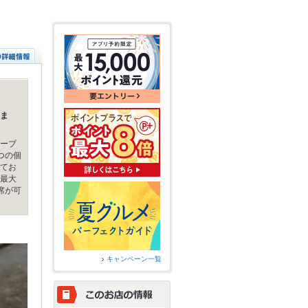
ま
ーブ
つの個
てお
最大
席が可
キャンペーン一覧