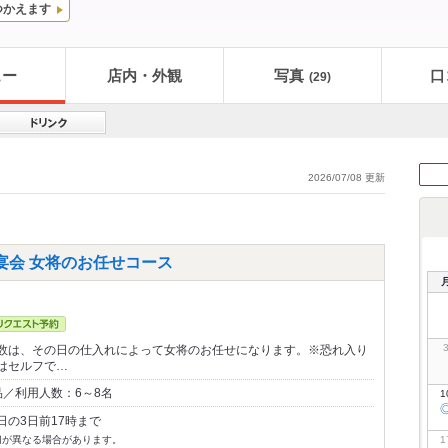
つかえます
ュー
店内・外観
写真
口
(29)
2026/07/08 更新
宴会 女将のお任せコース
数は、その日の仕入れによって女将のお任せになります。※恐れ入り
はセルフで…
品／利用人数：6～8名
1
日の3日前17時まで
切が異なる場合があります。
1