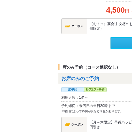
4,500
円
【おトクに宴会!】女将のお
クーポン
切限定）
席のみ予約（コース選択なし）
お席のみのご予約
利用人数：1名～
予約締切：来店日の当日20時まで
※曜日によって締切が異なる場合があります。
【月～木限定】早得ハッピー
クーポン
円引き！