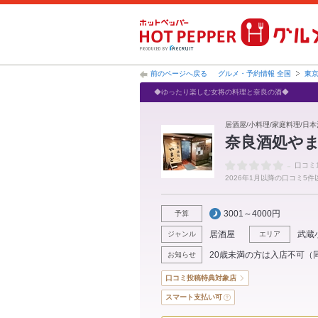
前のページへ戻る
グルメ・予約情報 全国
東
◆ゆったり楽しむ女将の料理と奈良の酒◆
居酒屋/小料理/家庭料理/日本
奈良酒処や
-
口コミ
2026年1月以降の口コミ5
3001～4000円
予算
居酒屋
武蔵
ジャンル
エリア
20歳未満の方は入店不可（
お知らせ
口コミ投稿特典対象店
スマート支払い可