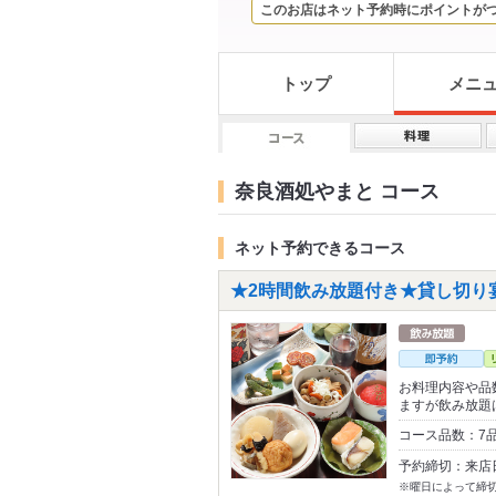
このお店はネット予約時にポイントが
トップ
メニ
奈良酒処やまと コース
ネット予約できるコース
★2時間飲み放題付き★貸し切り
お料理内容や品
ますが飲み放題
コース品数：7
予約締切：来店
※曜日によって締