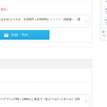
（税込）
2
まかせコースが 4,500円→4,000円に！！！！（8名様～：貸
3
◎
：
詳細・予約
TEL
アワー♪17時～19時のご来店で《生ビール/ハイボール》100