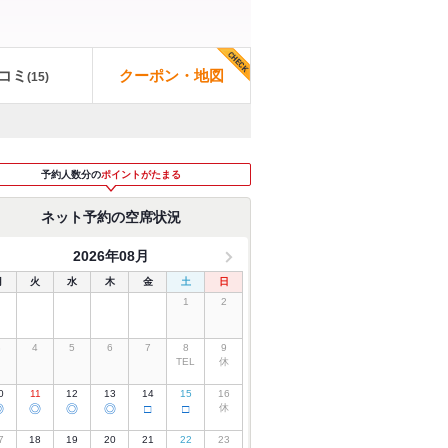
コミ
クーポン・地図
(
15
)
予約人数分の
ポイントがたまる
ネット予約の空席状況
2026年08月
月
火
水
木
金
土
日
1
2
3
4
5
6
7
8
9
TEL
休
0
11
12
13
14
15
16
◎
◎
◎
◎
□
□
休
7
18
19
20
21
22
23