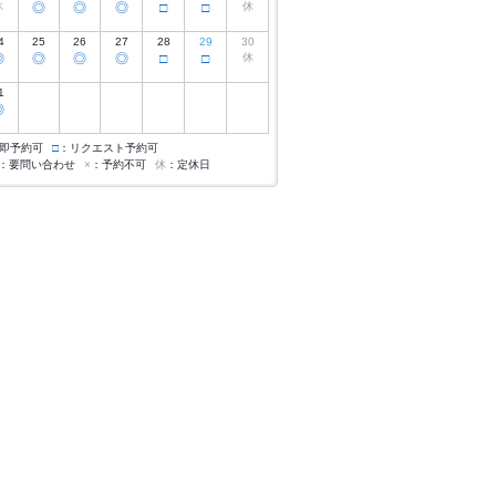
休
◎
◎
◎
□
□
休
4
25
26
27
28
29
30
◎
◎
◎
◎
□
□
休
1
◎
即予約可
□
：リクエスト予約可
：要問い合わせ
×
：予約不可
休
：定休日