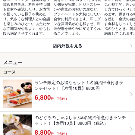
臨める特等席。料理を待つ間
な個室が完備。ビジネスシー
気が魅力的。思い
も食材を確認したり、お寿司
ンや家族のお祝いの席など、
し方でゆっくりと
を握っている様子を眺めた
プライベートを大切にしたい
めます。供される
り。気さくな料理人との会話
会食に利用できます。和モダ
を感じ、金沢の自
も楽しみのひとつ。あたたか
ンな雰囲気が心を和ませ、料
す食材をじっくり
な雰囲気が心地よく、心もお
理が場を華やかに変えてくれ
福のひととき。贅
腹も満足させてくれます。
ることでしょう。
約束してくれます
店内外観を見る
メニュー
コース
ランチ限定のお得なセット！名物治部煮付きラ
ンチセット！【寿司10貫】6800円
6,800
円（税込）
のどぐろのしゃぶしゃぶ&名物治部煮付きランチ
セット！【寿司10貫】8800円（税込）
8,800
円（税込）