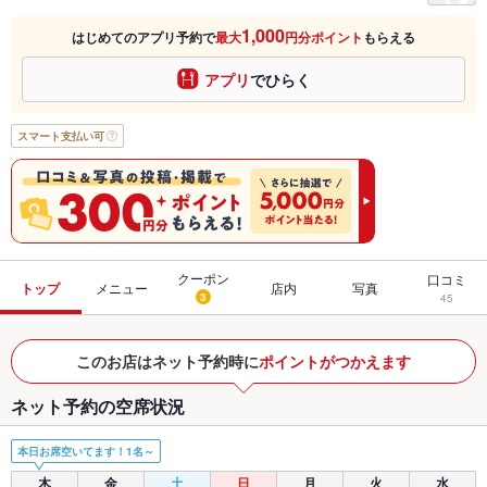
1,000
はじめてのアプリ予約で
最大
円分ポイント
もらえる
アプリ
でひらく
スマート支払い可
クーポン
口コミ
トップ
メニュー
店内
写真
3
45
このお店はネット予約時に
ポイントがつかえます
ネット予約の空席状況
本日お席空いてます！1名～
木
金
土
日
月
火
水