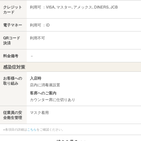
クレジット
利用可 ：VISA､マスター､アメックス､DINERS､JCB
カード
電子マネー
利用可 ：iD
QRコード
利用不可
決済
料金備考
－
感染症対策
お客様への
入店時
取り組み
店内に消毒液設置
客席へのご案内
カウンター席に仕切りあり
従業員の安
マスク着用
全衛生管理
※各項目の詳細は
こちら
をご確認ください。