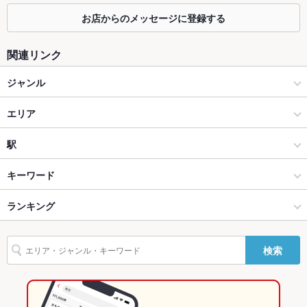
カウンター
あり
お店からのメッセージに登録する
ソファー
なし
関連リンク
テラス席
なし
ジャンル
貸切
貸切不可
和食
エリア
設備
Wi-Fi
未確認
寿司
片町
駅
バリアフリ
なし
金沢(片町･香林坊･にし茶屋周辺) × 和食
片町 × 和食
野町駅
キーワード
ー
金沢(片町･香林坊･にし茶屋周辺) × 寿司
片町 × 寿司
ランキング
しゃぶしゃぶ
トリュフ
駐車場
なし
その他設備
－
野町駅 × 和食
石川
石川のグルメランキング
検索
その他
野町駅 × 寿司
石川 × 和食
石川の和食ランキング
飲み放題
なし
石川 × 寿司
石川の寿司ランキング