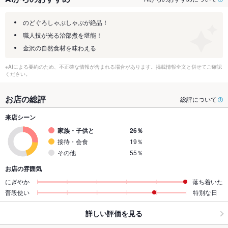
のどぐろしゃぶしゃぶが絶品！
職人技が光る治部煮を堪能！
金沢の自然食材を味わえる
※AIによる要約のため、不正確な情報が含まれる場合があります。掲載情報全文と併せてご確認
ください。
お店の総評
総評について
来店シーン
家族・子供と
26％
接待・会食
19％
その他
55％
お店の雰囲気
にぎやか
落ち着いた
普段使い
特別な日
詳しい評価を見る