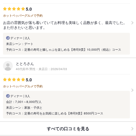
5.0
ホットペッパーグルメで予約
お店の雰囲気が落ち着いていてお料理も美味しく品数が多く、最高でした。
また行きたいと思います。
ディナー | 2人
来店シーン：デート
予約コース：定番の寿司と鰤しゃぶを楽しめる【寿司9貫】10,000円（税込）コース
ととろさん
40代前半/男性・来店日：2026/04/03
5.0
ホットペッパーグルメで予約
ディナー | 3人
会計：7,001～8,000円/人
来店シーン：家族・子供と
予約コース：定番の寿司をお気軽に楽しめる【寿司9貫】8500円コース
すべての口コミを見る