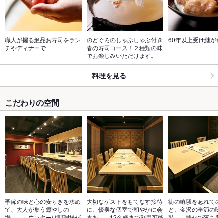
職人が握る絶品お寿司をラン
のどぐろのしゃぶしゃぶ付き
60年以上受け継が
チやディナーで
春の寿司コース！２種類の味
でお楽しみいただけます。
料理を見る
こだわりの空間
季節の味と心の安らぎを求め
大切なゲストをもてなす接待
街の喧騒を忘れて
て、大人が集う癒やしの
に、優美な個室で和やかに会
と、金沢の季節の
場…。カウンターは調理場が
食を…。12名様まで利用可能
鼓…。静かで落ち