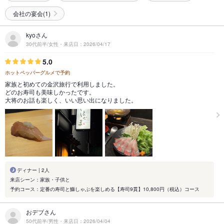
会社の宴会(1)
kyoさん
30代前半/女性・来店日：2026/04/17
5.0
ホットペッパーグルメで予約
家族と初めての金沢旅行で利用しました。
どのお寿司も美味しかったです。
大将のお話も楽しく、いい思い出になりました。
ディナー | 2人
来店シーン：家族・子供と
予約コース：定番の寿司と鰤しゃぶを楽しめる【寿司9貫】10,800円（税込）コース
おデブさん
50代前半/男性・来店日：2026/04/04