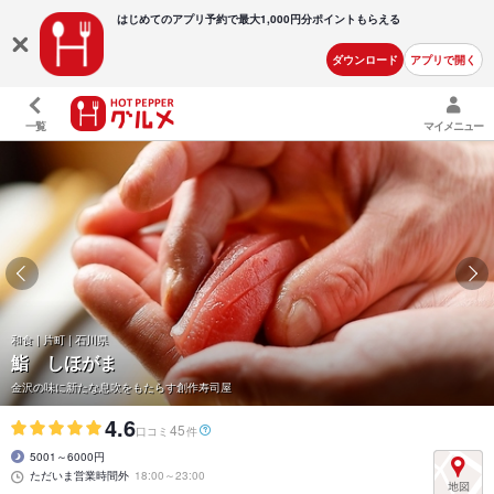
はじめてのアプリ予約で最大
1,000円分ポイントもらえる
ダウンロード
アプリで開く
一覧
マイメニュー
和食 | 片町 | 石川県
鮨 しほがま
金沢の味に新たな息吹をもたらす創作寿司屋
4.6
45
口コミ
件
5001～6000円
ただいま営業時間外
18:00～23:00