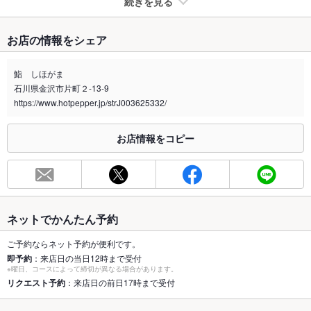
続きを見る
たばこ
お店の情報をシェア
禁煙・喫煙
全席禁煙
鮨 しほがま
喫煙専用室
なし
石川県金沢市片町２-13-9
https://www.hotpepper.jp/strJ003625332/
※2020年4月1日～受動喫煙対策に関する法律が施行されています。正しい情報はお店へお問い
合わせください。
お店情報をコピー
お席
総席数
20席
最大宴会収
20人(宴会・パーティー時着席:20人)
容人数
ネットでかんたん予約
個室
あり
ご予約ならネット予約が便利です。
即予約
：来店日の当日12時まで受付
座敷
なし
※曜日、コースによって締切が異なる場合があります。
リクエスト予約
：来店日の前日17時まで受付
掘りごたつ
なし