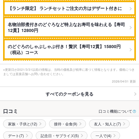
【ランチ限定】 ランチセットご注文の方はデザート付きに
名物治部煮付きのどぐろなど特上なお寿司を味わえる【寿司
12貫】12800円
のどぐろのしゃぶしゃぶ付き！贅沢【寿司12貫】15800円
（税込）コース
※更新日が2021/3/31以前の情報は、当時の価格及び税率に基づく情報となります。価格につき
ましては直接店舗へお問い合わせください。
2026/04/01 更新
すべてのクーポンを見る
口コミ
口コミ機能について
家族・子供と(12)
接待・会食(9)
友人・知人と(7)
デート(7)
記念日・サプライズ(5)
一人で(4)