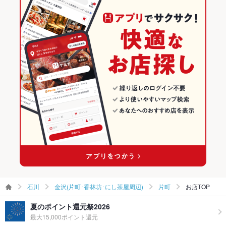
食べ放題
なし
金沢(片町･香林坊･にし茶屋周辺)のグルメランキング
お酒
焼酎充実、日本酒充実、ワイン充実
金沢(片町･香林坊･にし茶屋周辺)の和食ランキング
お子様連れ
お子様連れOK ：個室のみお子様連れでもご利用いただけま
す。
金沢(片町･香林坊･にし茶屋周辺)の寿司ランキング
ウェディン
－
グパーティ
片町のグルメランキング
ー二次会
片町の和食ランキング
備考
－
片町の寿司ランキング
石川
金沢(片町･香林坊･にし茶屋周辺)
片町
お店TOP
夏のポイント還元祭2026
最大15,000ポイント還元