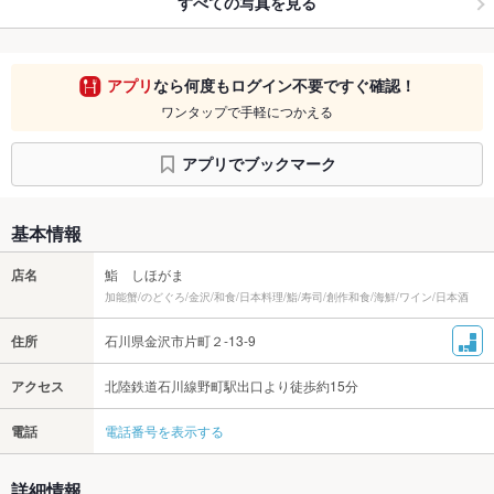
すべての写真を見る
アプリ
なら何度もログイン不要ですぐ確認！
ワンタップで手軽につかえる
アプリでブックマーク
基本情報
店名
鮨 しほがま
加能蟹/のどぐろ/金沢/和食/日本料理/鮨/寿司/創作和食/海鮮/ワイン/日本酒
住所
石川県金沢市片町２-13-9
アクセス
北陸鉄道石川線野町駅出口より徒歩約15分
電話
電話番号を表示する
詳細情報