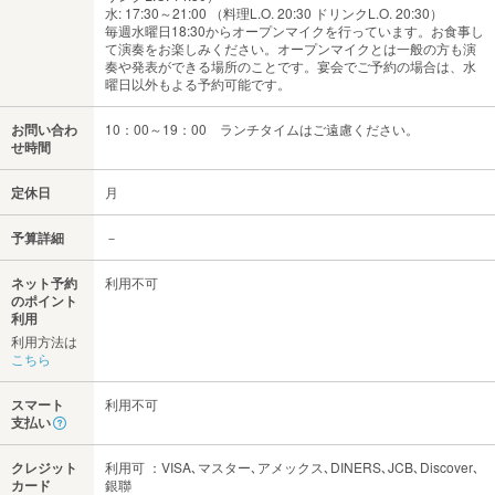
水: 17:30～21:00 （料理L.O. 20:30 ドリンクL.O. 20:30）
毎週水曜日18:30からオープンマイクを行っています。お食事し
て演奏をお楽しみください。オープンマイクとは一般の方も演
奏や発表ができる場所のことです。宴会でご予約の場合は、水
曜日以外もよる予約可能です。
お問い合わ
10：00～19：00 ランチタイムはご遠慮ください。
せ時間
定休日
月
予算詳細
－
ネット予約
利用不可
のポイント
利用
利用方法は
こちら
スマート
利用不可
支払い
クレジット
利用可 ：VISA､マスター､アメックス､DINERS､JCB､Discover､
カード
銀聯