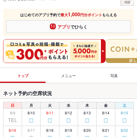
1,000
はじめてのアプリ予約で
最大
円分ポイント
もらえる
アプリ
でひらく
トップ
メニュー
写真
ネット予約の空席状況
日
月
火
水
木
金
土
8/9
8/10
8/11
8/12
8/13
8/14
8/15
TEL
□
□
□
□
□
□
8/16
8/17
8/18
8/19
8/20
8/21
8/22