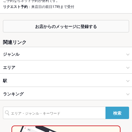
ご予約ならネット予約が便利です。
リクエスト予約
：来店日の前日17時まで受付
座敷
なし
掘りごたつ
なし
お店からのメッセージに登録する
カウンター
なし
関連リンク
ソファー
なし
ジャンル
テラス席
なし
ダイニングバー・バル
エリア
貸切
貸切不可
設備
洋・和洋・各国料理・その他
弘前市
駅
Wi-Fi
未確認
弘前 × ダイニングバー・バル
弘前市 × ダイニングバー・バル
弘前学院大前駅
ランキング
バリアフリ
なし
ー
弘前 × 洋・和洋・各国料理・その他
弘前市 × 洋・和洋・各国料理・その他
青森のグルメランキング
検索
駐車場
なし
弘前学院大前駅 × ダイニングバー・バル
青森
青森のダイニングバー・バルランキング
その他設備
－