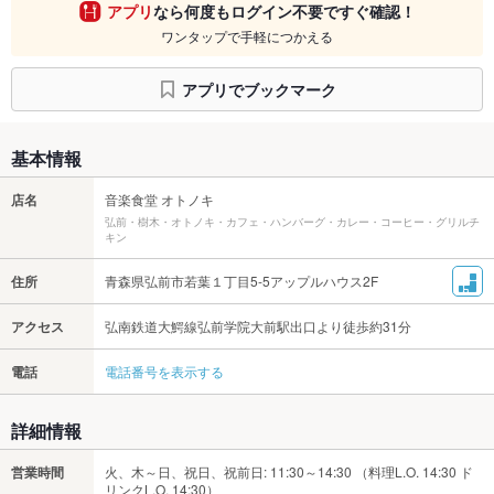
アプリ
なら何度もログイン不要ですぐ確認！
ワンタップで手軽につかえる
アプリでブックマーク
基本情報
店名
音楽食堂 オトノキ
弘前・樹木・オトノキ・カフェ・ハンバーグ・カレー・コーヒー・グリルチ
キン
住所
青森県弘前市若葉１丁目5-5アップルハウス2F
アクセス
弘南鉄道大鰐線弘前学院大前駅出口より徒歩約31分
電話
電話番号を表示する
詳細情報
営業時間
火、木～日、祝日、祝前日: 11:30～14:30 （料理L.O. 14:30 ド
リンクL.O. 14:30）