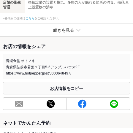
店舗の衛生
換気設備の設置と換気、多数の人が触れる箇所の消毒、備品/卓
管理
上設置物の消毒
※各項目の詳細は
こちら
をご確認ください。
続きを見る
たばこ
お店の情報をシェア
禁煙・喫煙
全席禁煙
音楽食堂 オトノキ
喫煙専用室
なし
青森県弘前市若葉１丁目5-5アップルハウス2F
https://www.hotpepper.jp/strJ003648497/
※2020年4月1日～受動喫煙対策に関する法律が施行されています。正しい情報はお店へお問い
合わせください。
お店情報をコピー
お席
総席数
40席
最大宴会収
－
容人数
ネットでかんたん予約
個室
なし