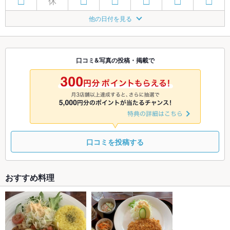
休
□
□
□
□
□
□
8/23
8/24
8/25
8/26
8/27
8/28
8/29
他の日付を見る
休
□
□
□
□
□
□
8/30
8/31
9/1
9/2
9/3
9/4
9/5
休
□
□
□
□
□
□
口コミ&写真の投稿・掲載で
9/6
9/7
9/8
9/9
9/10
9/11
9/12
休
□
□
□
□
□
□
口コミを投稿する
おすすめ料理