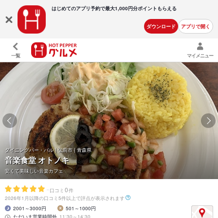
はじめてのアプリ予約で最大
1,000円分ポイントもらえる
ダウンロード
アプリで開く
一覧
マイメニュー
ダイニングバー・バル | 弘前市 | 青森県
音楽食堂 オトノキ
安くて美味しい音楽カフェ
-
0
口コミ
件
2026年1月以降の口コミ5件以上で評点が表示されます
2001～3000円
501～1000円
ただいま営業時間外
11:30～14:30