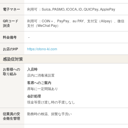
電子マネー
利用可 ：Suica､PASMO､ICOCA､iD､QUICPay､ApplePay
QRコード
利用可 ：COIN＋、PayPay、au PAY、支付宝（Alipay）、微信
決済
支付（WeChat Pay）
料金備考
－
お店のHP
https://otono-ki.com
感染症対策
お客様への
入店時
取り組み
店内に消毒液設置
客席へのご案内
席毎に一定間隔あり
会計処理
現金等受け渡し時の手渡しなし
従業員の安
勤務時の検温、頻繁な手洗い
全衛生管理