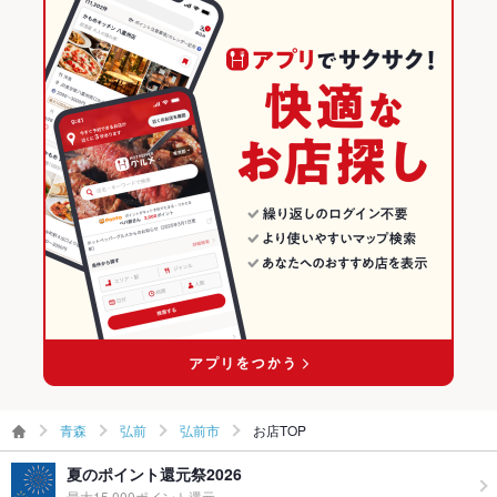
弘前学院大前駅 × 洋・和洋・各国料理・その他
青森 × ダイニングバー・バル
弘前のグルメランキング
その他
青森 × 洋・和洋・各国料理・その他
弘前市のグルメランキング
飲み放題
なし
食べ放題
なし
お子様連れ
お子様連れ不可
ウェディン
－
グパーティ
ー二次会
備考
－
青森
弘前
弘前市
お店TOP
夏のポイント還元祭2026
最大15,000ポイント還元