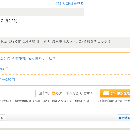
詳しい評価を見る
. 翌2:30）
お店に行く前に焼き鳥 煙 けむり 岐阜本店のクーポン情報をチェック！
予約 ⇒ 幹事様1名分無料サービス
00円
⇒980円
全部で
3枚
のクーポンがあります！
31以前の情報は、当時の価格及び税率に基づく情報となります。価格につきましては直接店舗へお問い合