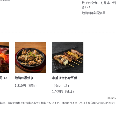
族での会食にも是非ご
さい！
地鶏×個室居酒屋
司（2
地鶏の黒焼き
串盛り合わせ五種
1,210円（税込）
（タレ・塩）
）
1,408円（税込）
2026/0
以前の情報は、当時の価格及び税率に基づく情報となります。価格につきましては直接店舗へお問い合わせ