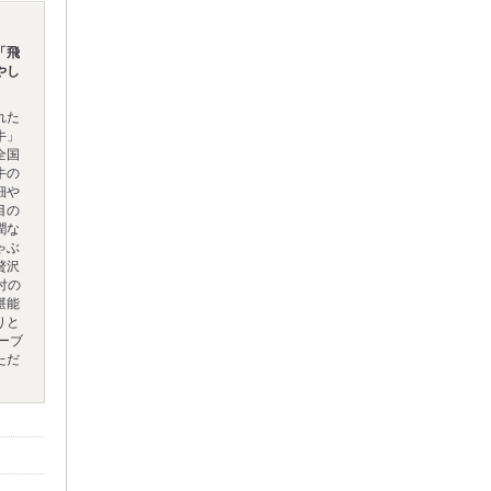
「飛
やし
れた
牛」
全国
牛の
細や
目の
潤な
ゃぶ
贅沢
付の
堪能
りと
ーブ
ただ