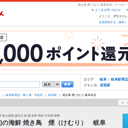
焼き鳥 煙 けむり 岐阜本店 - クー
よくある問い合わせ
ようこそ、
さん
ゲスト
会員登録する（無料）
エリア
岐阜
岐阜駅周辺
ジャンル
居酒屋
阜
岐阜駅周辺・柳ヶ瀬・市役所
岐阜駅
焼き鳥 煙 けむり 岐阜本店
 飲み放題 誕生日 肉 鍋 刺身 団体 日本酒 喫煙
旬の海鮮 焼き鳥 煙（けむり） 岐阜