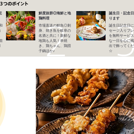
完
鮮度抜群◎海鮮と地
誕生日・記念日
鶏料理
ります
和
市場直送の鮮魚◎刺
誕生日記念日に
備
身、焼き魚を岐阜の
セージ入りプレ
ス
名酒と共に！新鮮な
を無料サービス
前
地鶏も人気！串焼
な一日を心に残
用
き、鶏ちゃん、鶏団
出で飾ってくだ
子鍋ほか♪
☆