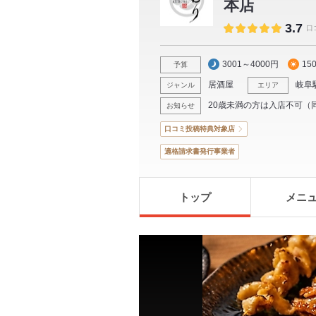
本店
3.7
口
3001～4000円
15
予算
居酒屋
岐阜
ジャンル
エリア
20歳未満の方は入店不可（
お知らせ
口コミ投稿特典対象店
適格請求書発行事業者
トップ
メニ