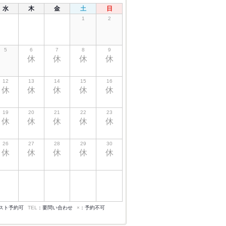
水
木
金
土
日
1
2
5
6
7
8
9
休
休
休
休
12
13
14
15
16
休
休
休
休
休
19
20
21
22
23
休
休
休
休
休
26
27
28
29
30
休
休
休
休
休
スト予約可
TEL
：要問い合わせ
×
：予約不可