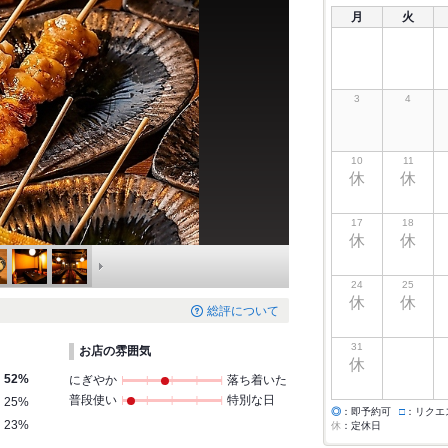
月
火
3
4
10
11
休
休
17
18
休
休
24
25
休
休
総評について
31
お店の雰囲気
休
52%
にぎやか
落ち着いた
普段使い
特別な日
25%
◎
：即予約可
□
：リクエ
23%
休
：定休日