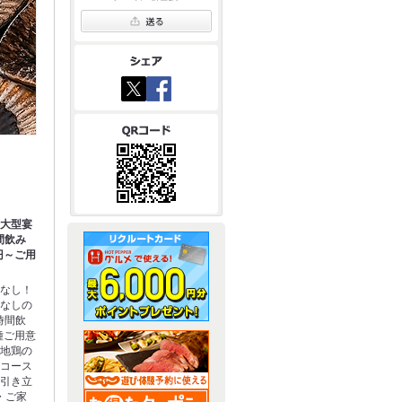
】大型宴
間飲み
円～ご用
分なし！
いなしの
時間飲
種ご用意
、地鶏の
るコース
を引き立
・ご家