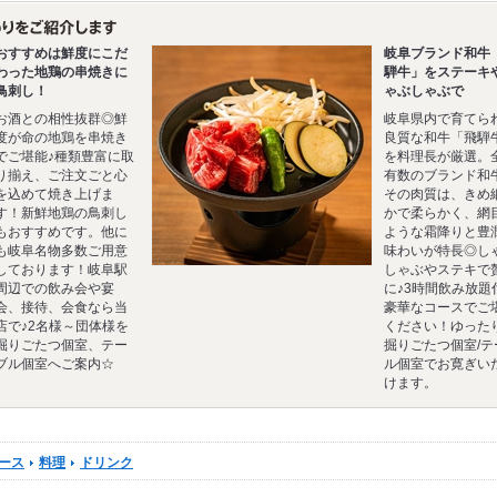
おすすめは鮮度にこだ
岐阜ブランド和牛
わった地鶏の串焼きに
騨牛」をステーキ
鳥刺し！
ゃぶしゃぶで
お酒との相性抜群◎鮮
岐阜県内で育てら
度が命の地鶏を串焼き
良質な和牛「飛騨
でご堪能♪種類豊富に取
を料理長が厳選。
り揃え、ご注文ごと心
有数のブランド和
を込めて焼き上げま
その肉質は、きめ
す！新鮮地鶏の鳥刺し
かで柔らかく、網
もおすすめです。他に
ような霜降りと豊
も岐阜名物多数ご用意
味わいが特長◎し
しております！岐阜駅
しゃぶやステキで
周辺での飲み会や宴
に♪3時間飲み放題
会、接待、会食なら当
豪華なコースでご
店で♪2名様～団体様を
ください！ゆった
掘りごたつ個室、テー
掘りごたつ個室/テ
ブル個室へご案内☆
ル個室でお寛ぎい
けます。
ース
料理
ドリンク