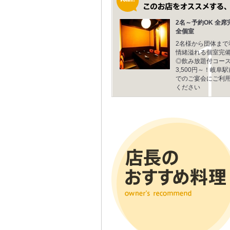
2名～予約OK 全席
全個室
2名様から団体まで
情緒溢れる個室完
◎飲み放題付コー
3,500円～！岐阜駅
でのご宴会にご利
ください