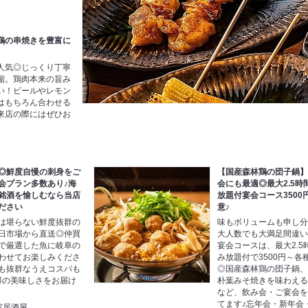
鶏の串焼きを豊富に
人気◎じっくり丁寧
縮。鶏肉本来の旨み
い！ビールやレモン
はもちろん合わせる
来店の際にはぜひお
◎鮮度自慢の刺身をご
【国産森林鶏の団子鍋
会プラン多数あり♪海
会にも最適◎最大2.5時
銘酒を愉しむなら当店
放題付宴会コース3500
ださい
意♪
は堪らない鮮度抜群の
味もボリュームも申し
日市場から直送◎仲買
大人数でも大満足間違
で厳選した魚に岐阜の
宴会コースは、最大2.5
わせてお楽しみくださ
み放題付で3500円～各
も抜群なうえコスパも
◎国産森林鶏の団子鍋
得の美味しさをお届け
朴葉みそ焼きを味わえ
など、飲み会・ご宴会
てます♪忘年会・新年会
室居酒屋