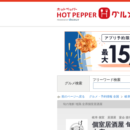
フリーワード検索
グルメ検索
前のページへ戻る
グルメ・予約情報 全国
岐
旬の海鮮 地鶏 全席個室居酒屋
岐阜 個室 居酒屋 宴会 接待
個室居酒屋 