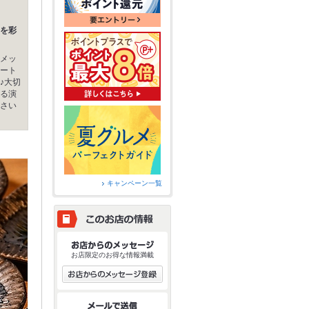
を彩
メッ
ート
♪大切
る演
さい
キャンペーン一覧
お店限定のお得な情報満載