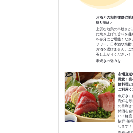
お酒との相性抜群◎地
取り揃え♪
上質な地鶏の串焼きが
に焼き上げて旨味を凝
を存分にご堪能くださ
サワー、日本酒や焼酎
お酒を選びません。ご
召し上がりください！
串焼きの魅力を
市場直送
用意！宴
鮮料理と
ご利用く
魚好きに
海鮮を毎
の目利き
銘酒を合
い！鮮度
抜群♪納
します！
海鮮×個