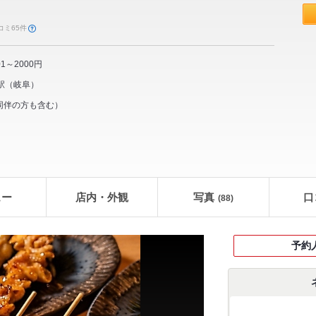
コミ65件
01～2000円
駅
（
岐阜
）
同伴の方も含む）
ュー
店内・外観
写真
口
(88)
予約