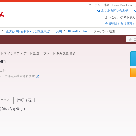
クーポン・地図 | BistroBar L
よくある問い合わせ
ようこそ、
さん
ゲスト
会員登録する（無料）
川
金沢(片町･香林坊･にし茶屋周辺)
片町
BistroBar Lien
クーポン・地図
ストロ イタリアン デート 記念日 プレート 飲み放題 貸切
en
12件
件以上で評点が表示されます
片町
（
石川
）
エリア
同伴の方も含む）