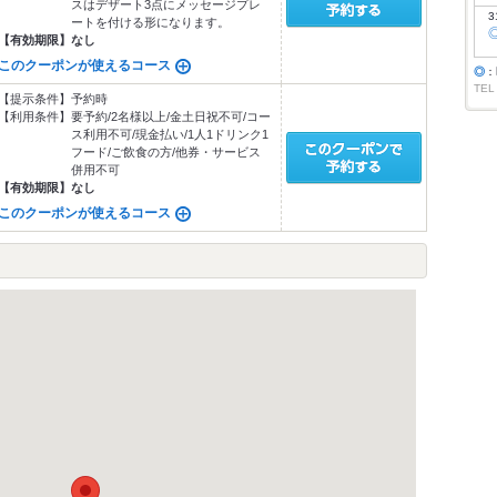
スはデザート3点にメッセージプレ
3
ートを付ける形になります。
【有効期限】
なし
このクーポンが使えるコース
◎
：
TEL
【提示条件】
予約時
【利用条件】
要予約/2名様以上/金土日祝不可/コー
ス利用不可/現金払い/1人1ドリンク1
フード/ご飲食の方/他券・サービス
併用不可
【有効期限】
なし
このクーポンが使えるコース