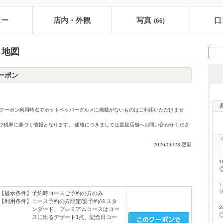
ュー
店内・外観
写真
口
(66)
ン・地図
クーポン
クーポン利用時点でホットペッパーグルメに掲載がないものはご利用いただけませ
価格及び税率に基づく情報となります。 価格につきましては直接店舗へお問い合わせくださ
2026/06/23 更新
1
1
【提示条件】
予約時コースご予約の方のみ
【利用条件】
コース予約の方限定/要予約/※スタ
2
ンダード、プレミアムコースはコー
スに出るデザート1点、記念日コー