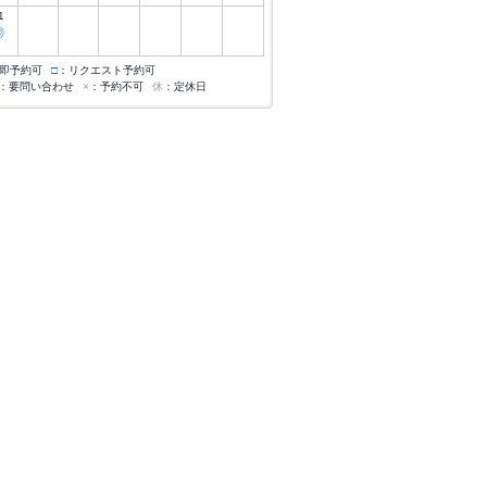
1
◎
即予約可
□
：リクエスト予約可
：要問い合わせ
×
：予約不可
休
：定休日