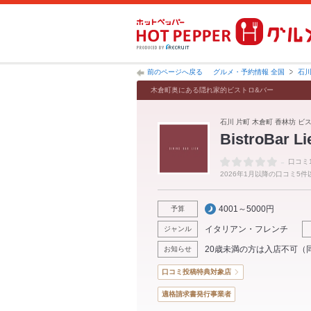
前のページへ戻る
グルメ・予約情報 全国
石
木倉町奥にある隠れ家的ビストロ&バー
石川 片町 木倉町 香林坊 ビ
BistroBar Li
-
口コミ
2026年1月以降の口コミ5
4001～5000円
予算
イタリアン・フレンチ
ジャンル
20歳未満の方は入店不可（
お知らせ
口コミ投稿特典対象店
適格請求書発行事業者