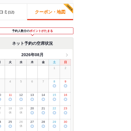
コミ
クーポン・地図
(
12
)
予約人数分の
ポイントがたまる
ネット予約の空席状況
2026年08月
月
火
水
木
金
土
日
1
2
3
4
5
6
7
8
9
◎
◎
0
11
12
13
14
15
16
◎
◎
◎
◎
◎
◎
◎
7
18
19
20
21
22
23
休
休
休
◎
◎
◎
◎
4
25
26
27
28
29
30
◎
◎
休
◎
◎
◎
◎