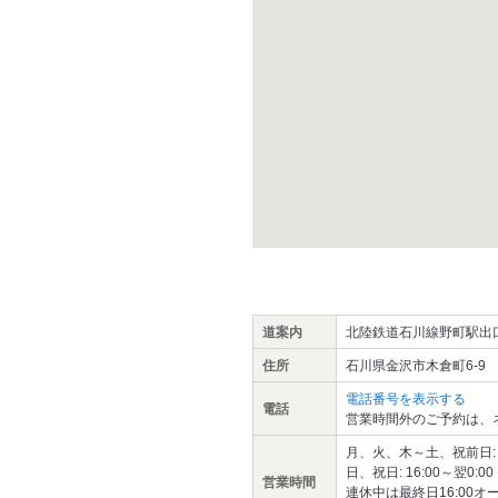
道案内
北陸鉄道石川線野町駅出口
住所
石川県金沢市木倉町6-9
電話番号を表示する
電話
営業時間外のご予約は、
月、火、木～土、祝前日: 18:
日、祝日: 16:00～翌0:00 
営業時間
連休中は最終日16:00オー