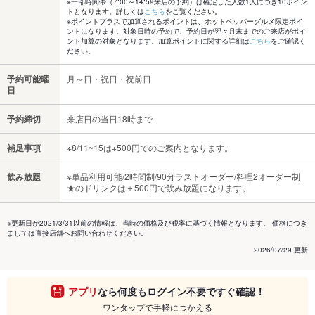
※一部時間帯（7:00～14:59来店の予約）は確定した人数1人につき10ポイン
トとなります。詳しくは
こちら
をご覧ください。
※ポイントプラスで加算されるポイントは、ホットペッパーグルメ限定ポイ
ントになります。対象日時の予約で、予約日が翌々月末までのご来店がポイ
ント加算の対象となります。加算ポイントに関する詳細は
こちら
をご確認く
ださい。
予約可能曜
月～日・祝日・祝前日
日
予約締切
来店日の当日18時まで
補足事項
※8/11~15は+500円でのご案内となります。
飲み放題
※単品利用可能/2時間制/90分ラストオーダー/料理2オーダー制
★のドリンクは＋500円で飲み放題になります。
※更新日が2021/3/31以前の情報は、当時の価格及び税率に基づく情報となります。 価格につき
ましては直接店舗へお問い合わせください。
2026/07/29 更新
アプリ
なら何度もログイン不要ですぐ確認！
ワンタップで手軽につかえる