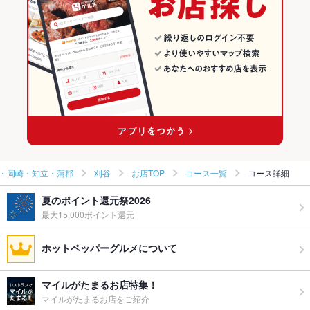
安城・刈谷・岡崎・知立・蒲郡 × 和食
愛知 × 和風
刈谷のグルメランキング
安城・刈谷・岡崎・知立・蒲郡 × 焼き鳥・鶏料理
愛知 × 和食
刈谷の居酒屋ランキング
刈谷駅 × 和食
愛知 × 焼き鳥・鶏料理
刈谷駅 × 焼き鳥・鶏料理
・岡崎・知立・蒲郡
刈谷
お店TOP
コース一覧
コース詳細
夏のポイント還元祭2026
最大15,000ポイント還元
ホットペッパーグルメについて
マイルがたまるお店特集！
マイルがたまるお店をご紹介