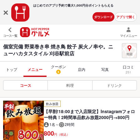
はじめてのアプリ予約で最大
1,000円分ポイントもらえる
ダウンロード
アプリで開く
コース一覧
マイメニュー
個室完備 野菜巻き串 焼き鳥 餃子 炭火ノ串や。ニ
ューハカタスタイル 刈谷駅前店
クーポン
口コミ
トップ
メニュー
店内
写真
5
251
コース
料理
ドリンク
飲み放題
【早割!18:00まで入店限定】Instagramフォロ
ー特典！2時間単品飲み放題2000円→800円
1名～
2時間
800
円（税込）