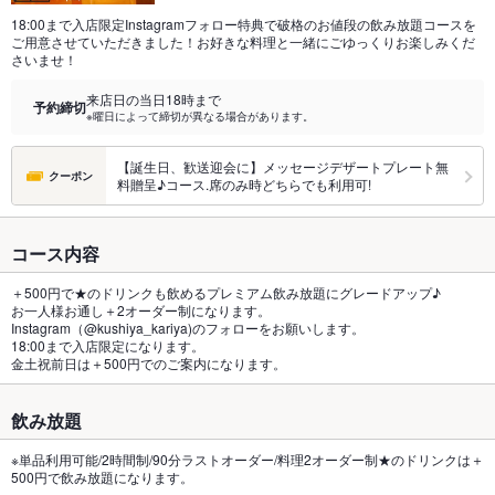
18:00まで入店限定Instagramフォロー特典で破格のお値段の飲み放題コースを
ご用意させていただきました！お好きな料理と一緒にごゆっくりお楽しみくだ
さいませ！
来店日の当日18時まで
予約締切
※曜日によって締切が異なる場合があります。
【誕生日、歓送迎会に】メッセージデザートプレート無
クーポン
料贈呈♪コース.席のみ時どちらでも利用可!
コース内容
＋500円で★のドリンクも飲めるプレミアム飲み放題にグレードアップ♪
お一人様お通し＋2オーダー制になります。
Instagram（@kushiya_kariya)のフォローをお願いします。
18:00まで入店限定になります。
金土祝前日は＋500円でのご案内になります。
飲み放題
※単品利用可能/2時間制/90分ラストオーダー/料理2オーダー制★のドリンクは＋
500円で飲み放題になります。