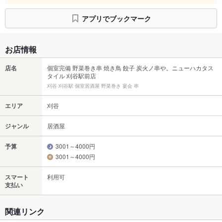
アプリでブックマーク
お店情報
店名
個室完備 野菜巻き串 焼き鳥 餃子 炭火ノ串や。ニューハカタス
タイル 刈谷駅前店
刈谷 刈谷駅 個室居酒屋 野菜巻き 宴会 串
エリア
刈谷
ジャンル
居酒屋
予算
3001～4000円
3001～4000円
スマート
利用可
支払い
関連リンク