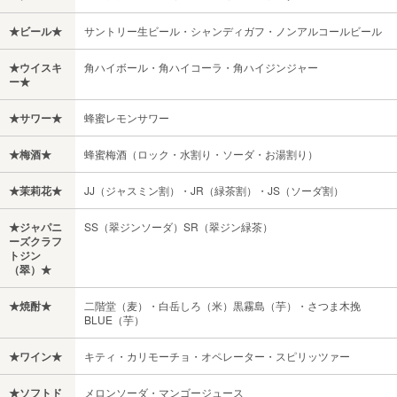
★ビール★
サントリー生ビール・シャンディガフ・ノンアルコールビール
★ウイスキ
角ハイボール・角ハイコーラ・角ハイジンジャー
ー★
★サワー★
蜂蜜レモンサワー
★梅酒★
蜂蜜梅酒（ロック・水割り・ソーダ・お湯割り）
★茉莉花★
JJ（ジャスミン割）・JR（緑茶割）・JS（ソーダ割）
★ジャパニ
SS（翠ジンソーダ）SR（翠ジン緑茶）
ーズクラフ
トジン
（翠）★
★焼酎★
二階堂（麦）・白岳しろ（米）黒霧島（芋）・さつま木挽
BLUE（芋）
★ワイン★
キティ・カリモーチョ・オペレーター・スピリッツァー
★ソフトド
メロンソーダ・マンゴージュース