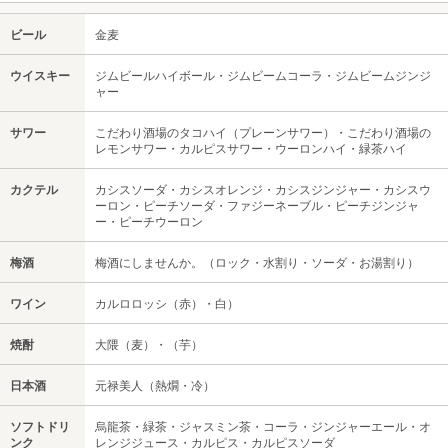
ビール
金麦
ウイスキー
ジムビールハイボール・ジムビームコーラ・ジムビームジンジ
ャー
サワー
こだわり酒場のタコハイ（プレーンサワー）・こだわり酒場の
レモンサワー・カルピスサワー・ウーロンハイ・緑茶ハイ
カクテル
カシスソーダ・カシスオレンジ・カシスジンジャー・カシスウ
ーロン・ピーチソーダ・ファジーネーブル・ピーチジンジャ
ー・ピーチウーロン
梅酒
梅酒にしませんか。（ロック・水割り・ソーダ・お湯割り）
ワイン
カルロロッシ（赤）・白）
焼酎
大隈（麦）・（芋）
日本酒
元禄美人（熱燗・冷）
ソフトドリ
烏龍茶・緑茶・ジャスミン茶・コーラ・ジンジャーエール・オ
ンク
レンジジュース・カルピス・カルピスソーダ