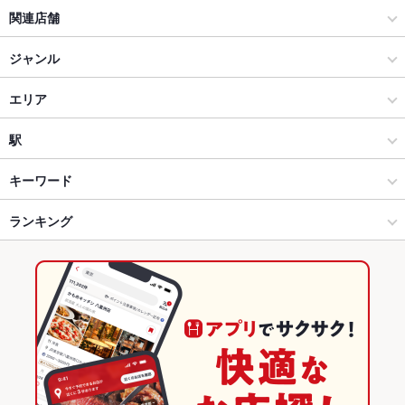
関連店舗
炭火ノ串や。ニューハカタスタイル
ジャンル
居酒屋
エリア
和風
刈谷
駅
安城・刈谷・岡崎・知立・蒲郡 × 居酒屋
刈谷 × 居酒屋
刈谷駅
キーワード
安城・刈谷・岡崎・知立・蒲郡 × 和風
刈谷 × 和風
ランキング
からあげ
お茶漬け
モツ煮込み
エビ料理
カキ料理・オイスター
しゃぶしゃぶ
すき焼き
天ぷら
チャンポン
つくね
地鶏
鶏皮
刈谷駅 × 居酒屋
刈谷 × 和食
愛知のグルメランキング
もつ鍋
餃子
麻婆豆腐
炭火焼
明太もつ鍋
刈谷駅 × 和風
刈谷 × 焼き鳥・鶏料理
愛知の居酒屋ランキング
和食
愛知
安城・刈谷・岡崎・知立・蒲郡のグルメランキング
焼き鳥・鶏料理
愛知 × 居酒屋
安城・刈谷・岡崎・知立・蒲郡の居酒屋ランキング