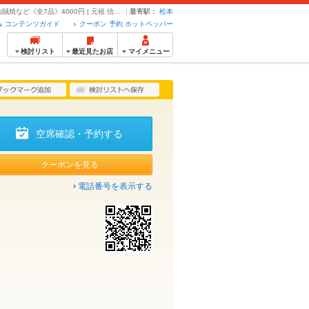
【２時間飲み放題付♪まるまるコース】看板料理焼き餃子や山賊焼など《全7品》4000円 | 元祖 信州ひとくち餃子マルフク - クーポン・予約のホットペッパーグルメ
最寄駅：
松本
コンテンツガイド
クーポン 予約 ホットペッパー
検討リスト
最近見たお店
マイメニュー
空席確認・予約する
クーポンを見る
電話番号を表示する