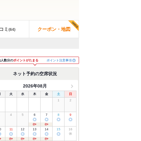
コミ
クーポン・地図
(
64
)
ポイント注意事項
約人数分の
ポイントがたまる
ネット予約の空席状況
2026年08月
月
火
水
木
金
土
日
1
2
3
4
5
6
7
8
9
◎
◎
◎
◎
0
11
12
13
14
15
16
◎
◎
◎
◎
◎
◎
休