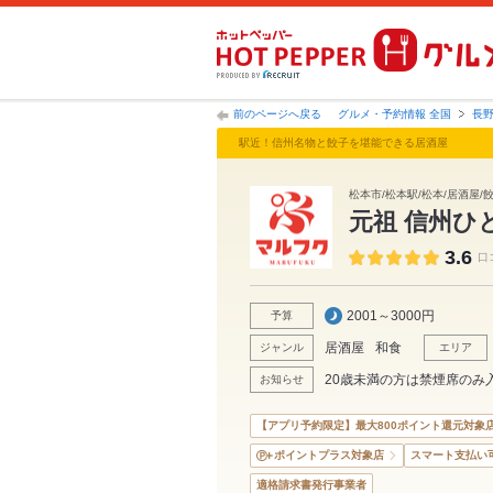
前のページへ戻る
グルメ・予約情報 全国
長
駅近！信州名物と餃子を堪能できる居酒屋
松本市/松本駅/松本/居酒屋/
元祖 信州ひ
3.6
口
2001～3000円
予算
居酒屋
和食
ジャンル
エリア
20歳未満の方は禁煙席のみ
お知らせ
【アプリ予約限定】最大800ポイント還元対象
ポイントプラス対象店
スマート支払い
適格請求書発行事業者