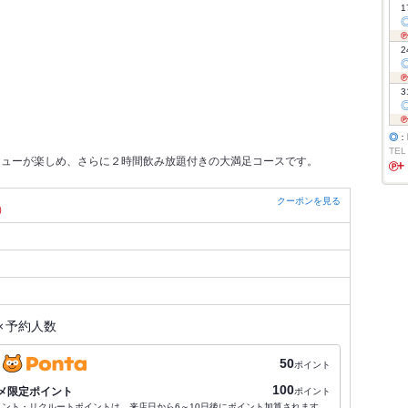
1
2
3
◎
：
TEL
ニューが楽しめ、さらに２時間飲み放題付きの大満足コースです。
クーポンを見る
）
×
予約人数
50
ポイント
100
メ限定ポイント
ポイント
ポイント・リクルートポイントは、来店日から6～10日後にポイント加算されます。