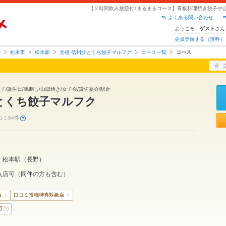
よくある問い合わせ
ようこそ、
さん
ゲスト
会員登録する（無料）
野
松本市
松本駅
元祖 信州ひとくち餃子マルフク
コース一覧
コース
餃子/誕生日/馬刺し/山賊焼き/女子会/貸切宴会/駅近
とくち餃子マルフク
コミ64件
松本駅
（
長野
）
入店可（同伴の方も含む）
店
口コミ投稿特典対象店
可