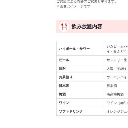
ご要望による内容のご変更も承ります。
※画像はイメージです
飲み放題内容
ジムビームハ
ハイボール・サワー
イ・白ぶどう
ビール
サントリー生
焼酎
大隈（芋/麦）
お茶割り
ウーロンハイ
日本酒
日本酒
梅酒
南高梅梅酒
ワイン
ワイン（赤/
ソフトドリンク
オレンジジュ