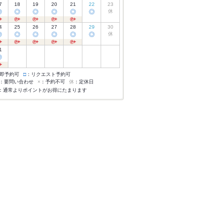
7
18
19
20
21
22
23
◎
◎
◎
◎
◎
◎
休
4
25
26
27
28
29
30
◎
◎
◎
◎
◎
◎
休
1
◎
即予約可
□
：リクエスト予約可
：要問い合わせ
×
：予約不可
休
：定休日
：通常よりポイントがお得にたまります