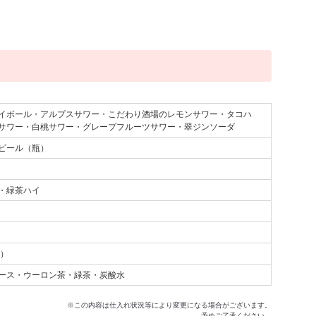
イボール・アルプスサワー・こだわり酒場のレモンサワー・タコハ
サワー・白桃サワー・グレープフルーツサワー・翠ジンソーダ
ビール（瓶）
・緑茶ハイ
白）
ース・ウーロン茶・緑茶・炭酸水
※この内容は仕入れ状況等により変更になる場合がございます。
予めご了承ください。