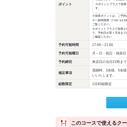
ポイント
※ポイントプラスで加算
す。
※加算ポイントは、ご予約
※一部時間帯（7:00~1
ご覧ください。
※ポイントプラスで加算さ
で、予約日が翌々月末まで
ご確認ください
予約可能時間
17:00～21:00
予約可能曜日
月～日・祝日・祝前日
予約締切
来店日の当日21時まで
混雑時、3名様、5名
補足事項
いいたします。
組数限定
1日40組限定
このコースで使えるクー