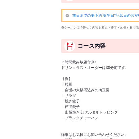
前日までの要予約 誕生日*記念日のお祝
※クーポンは予告なく内容を変更・終了・延長する可能
コース内容
２時間飲み放題付き♪
ドリンクラストオーダーは30分前です。
【例】
・枝豆
・自慢の大鍋煮込みの肉豆富
・サラダ
・焼き餃子
・茹で餃子
・山賊焼き 紅タルタルトッピング
・ブラックチャーハン
詳細はお気軽にお問い合わせください。