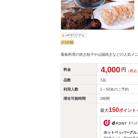
看板料理の焼き餃子や山賊焼きなどの人気メ
4,000
円
料金
（税込
品数
7品
利用人数
1～50名
のご予約
滞在可能時間
2時間
150
最大
ポイント
または
ホットペッパーグル
※dポイント・Ponta