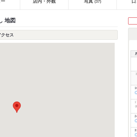
ュー
店内・外観
写真
口
(37)
し 地図
アクセス
1
1
2
3