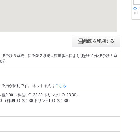
◎
：
TEL
地図を印刷する
，伊予鉄５系統，伊予鉄２系統大街道駅出口より徒歩約4分/伊予鉄６系
0分
ト予約が便利です。 ネット予約は
こちら
:00 （料理L.O. 23:30 ドリンクL.O. 23:30）
 （料理L.O. 翌1:30 ドリンクL.O. 翌1:30）