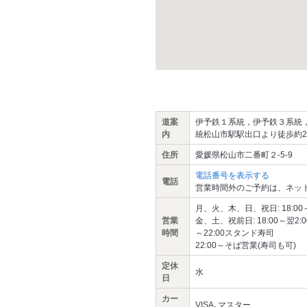
道案
伊予鉄１系統，伊予鉄３系統
内
統松山市駅駅出口より徒歩約2
住所
愛媛県松山市二番町２-5-9
電話番号を表示する
電話
営業時間外のご予約は、ネッ
月、火、木、日、祝日: 18:00～翌0
営業
金、土、祝前日: 18:00～翌2:00
時間
～22:00スタンド寿司
22:00～そば営業(寿司も可)
定休
水
日
カー
VISA､マスター