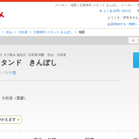
クーポン・地図 | 立喰寿司 スタンド きんぼし - クーポ
よくある問い合わせ
ようこそ、
さん
ゲスト
会員登録する（無料）
媛
松山
大街道
立喰寿司 スタンド きんぼし
地図
帰り サク飲み 誕生日 日本酒 焼酎 松山 大街道
スタンド きんぼし
コミ91件
大街道
（
愛媛
）
つかえます