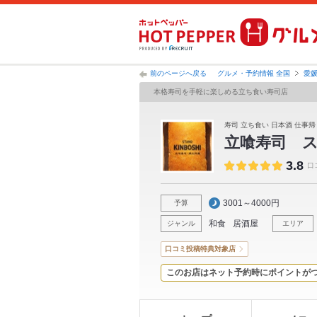
前のページへ戻る
グルメ・予約情報 全国
愛
本格寿司を手軽に楽しめる立ち食い寿司店
寿司 立ち食い 日本酒 仕事
立喰寿司 
3.8
口
3001～4000円
予算
和食
居酒屋
ジャンル
エリア
口コミ投稿特典対象店
このお店はネット予約時にポイントが