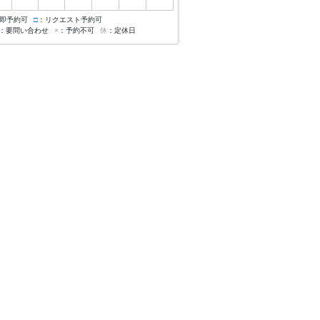
即予約可
□
：リクエスト予約可
：要問い合わせ
×
：予約不可
休
：定休日