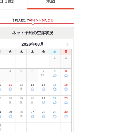
コミ
地図
(
91
)
予約人数分の
ポイントがたまる
ネット予約の空席状況
2026年08月
月
火
水
木
金
土
日
1
2
3
4
5
6
7
8
9
TEL
◎
◎
0
11
12
13
14
15
16
◎
◎
休
◎
◎
◎
◎
7
18
19
20
21
22
23
休
休
休
休
◎
◎
◎
4
25
26
27
28
29
30
◎
◎
休
◎
◎
◎
◎
1
◎