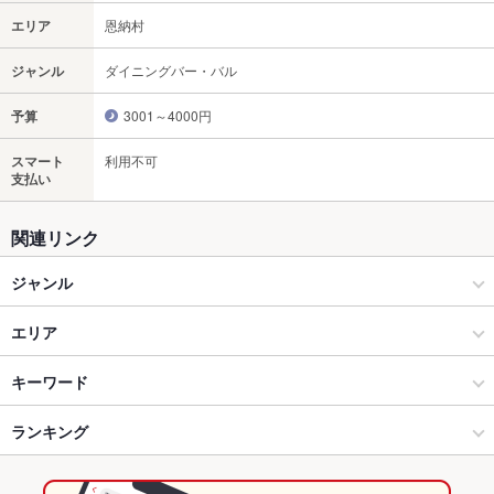
エリア
恩納村
ジャンル
ダイニングバー・バル
予算
3001～4000円
スマート
利用不可
支払い
関連リンク
ジャンル
ダイニングバー・バル
エリア
和風・創作
恩納村
キーワード
名護・恩納村・本部町 × ダイニングバー・バル
恩納村 × ダイニングバー・バル
ランキング
からあげ
沖縄料理
フライドポテト
チョリソー
ステーキ
名護・恩納村・本部町 × 和風・創作
恩納村 × 和風・創作
沖縄のグルメランキング