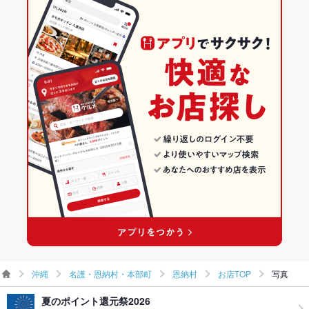
沖縄
沖縄のダイニングバー・バルランキング
沖縄 × ダイニングバー・バル
名護・恩納村・本部町のグルメランキング
沖縄 × 和風・創作
恩納村のグルメランキング
沖縄
名護・恩納村・本部町
恩納村
お店TOP
写真
夏のポイント還元祭2026