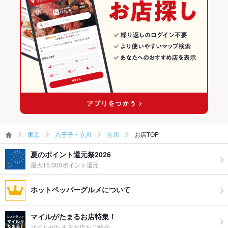
駐車場
なし ：お近くのコインパーキングをご利用ください。
立川の居酒屋ランキング
TV・プロジ
あり
ェクタ
その他設備
2020年10/29オープン※設備に関するご質問、ご不明点、ご要望
などもお気軽に
その他
飲み放題
あり ：ドリンク数100種以上！生ビール付き飲み放題1650円！
食べ放題
あり ：話題の肉寿司も食べ放題！食べ飲み放題コース3300円
～！
東京
八王子・立川
立川
お店TOP
お酒
カクテル充実、焼酎充実、日本酒充実、ワイン充実
夏のポイント還元祭2026
最大15,000ポイント還元
お子様連れ
お子様連れ歓迎 ：ご家族でもゆったりお食事をお楽しみいただ
けます。
ホットペッパーグルメについて
ウェディン
誕生日会や結婚式の二次会の演出もお手伝いします！詳しくは
グパーティ
お問い合わせください。
ー二次会
マイルがたまるお店特集！
マイルがたまるお店をご紹介