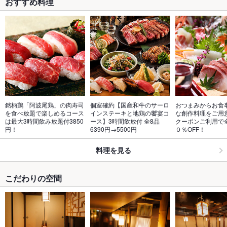
おすすめ料理
銘柄鶏「阿波尾鶏」の肉寿司
個室確約【国産和牛のサーロ
おつまみからお食
を食べ放題で楽しめるコース
インステーキと地鶏の饗宴コ
な創作料理をご用
は最大3時間飲み放題付3850
ース】3時間飲放付 全8品
クーポンご利用で
円！
6390円→5500円
０％OFF！
料理を見る
こだわりの空間