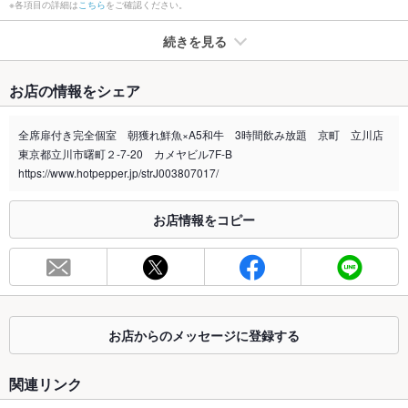
※各項目の詳細は
こちら
をご確認ください。
続きを見る
たばこ
お店の情報をシェア
禁煙・喫煙
分煙（仕切りあり）
ランチタイム全席禁煙
全席扉付き完全個室 朝獲れ鮮魚×A5和牛 3時間飲み放題 京町 立川店
喫煙はブースにて可能。分煙で対応しています。
東京都立川市曙町２-7-20 カメヤビル7F-B
喫煙専用室
https://www.hotpepper.jp/strJ003807017/
あり
※2020年4月1日～受動喫煙対策に関する法律が施行されています。正しい情報はお店へお問い
お店情報をコピー
合わせください。
お席
総席数
150席(個室は2名様からご利用可能！掘りごたつ、お座敷タイ
プの個室有)
最大宴会収
150人(全席個室／テーブル個室／掘りごたつ個室／カップルシ
お店からのメッセージに登録する
容人数
ート)
関連リンク
個室
あり ：完全個室：8名～10名×2、20名×1／暖簾個室：4名～最
大38名で貸切OK