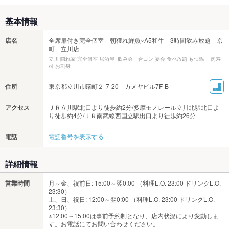
基本情報
店名
全席扉付き完全個室 朝獲れ鮮魚×A5和牛 3時間飲み放題 京
町 立川店
立川 隠れ家 完全個室 居酒屋 飲み会 合コン 宴会 食べ放題 もつ鍋 肉寿
司 お刺身
住所
東京都立川市曙町２-7-20 カメヤビル7F-B
アクセス
ＪＲ立川駅北口より徒歩約2分/多摩モノレール立川北駅北口よ
り徒歩約4分/ＪＲ南武線西国立駅出口より徒歩約26分
電話
電話番号を表示する
詳細情報
営業時間
月～金、祝前日: 15:00～翌0:00 （料理L.O. 23:00 ドリンクL.O.
23:30）
土、日、祝日: 12:00～翌0:00 （料理L.O. 23:00 ドリンクL.O.
23:30）
※12:00～15:00は事前予約制となり、店内状況により変動しま
す。お電話にてお問い合わせください。