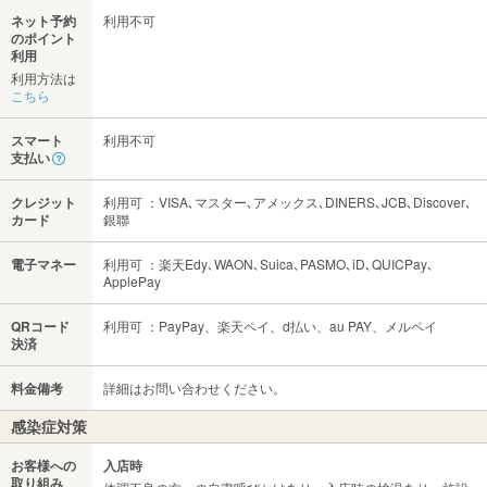
ネット予約
利用不可
のポイント
利用
利用方法は
こちら
スマート
利用不可
支払い
クレジット
利用可 ：VISA､マスター､アメックス､DINERS､JCB､Discover､
カード
銀聯
電子マネー
利用可 ：楽天Edy､WAON､Suica､PASMO､iD､QUICPay､
ApplePay
QRコード
利用可 ：PayPay、楽天ペイ、d払い、au PAY、メルペイ
決済
料金備考
詳細はお問い合わせください。
感染症対策
お客様への
入店時
取り組み