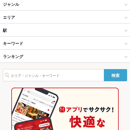
ジャンル
座敷
なし ：全席個室／お座敷個室／10名個室／20名個室／30名個
室／最大50名様まで
居酒屋
エリア
掘りごたつ
なし ：全席個室／お座敷個室／10名個室／20名個室／30名個
和風
立川
駅
室／最大50名様まで
八王子・立川 × 居酒屋
立川 × 居酒屋
立川駅
カウンター
なし ：全席個室／2名様～100名様までご案内可能／各種宴会に
キーワード
ソファー
なし ：全席個室／2名様～100名様までご案内可能／各種宴会に
八王子・立川 × 和風
立川 × 和風
立川北駅
ランキング
からあげ
お茶漬け
馬刺し
炉ばた焼き・炙り焼き
ウニ料理
エビ料理
カキ料理・オイスター
刺身
ローストビーフ
フライドポテト
ソーセージ
テラス席
なし ：全席個室／2名様～100名様までご案内可能／各種宴会に
立川駅 × 居酒屋
東京
西国立駅
東京のグルメランキング
検索
ちらし寿司
うどん
レバー
つくね
地鶏
鶏皮
もつ鍋
貸切
貸切不可 ：店舗貸切は最大100名様まで収容可能／団体様での
立川駅 × 和風
東京 × 居酒屋
東京の居酒屋ランキング
ご利用におすすめ
ちゃんこ鍋
海鮮鍋
ステーキ
チャーハン
牛タン
パフェ
デザート
設備
東京 × 和風
八王子・立川のグルメランキング
Wi-Fi
あり
八王子・立川の居酒屋ランキング
バリアフリ
なし ：飲み会／宴会／接待／女子会／歓送迎会／完全個室
ー
立川のグルメランキング