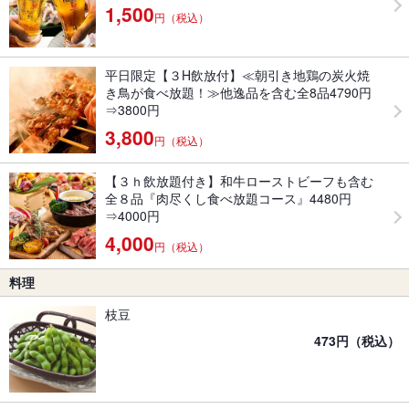
1,500
円（税込）
平日限定【３H飲放付】≪朝引き地鶏の炭火焼
き鳥が食べ放題！≫他逸品を含む全8品4790円
⇒3800円
3,800
円（税込）
【３ｈ飲放題付き】和牛ローストビーフも含む
全８品『肉尽くし食べ放題コース』4480円
⇒4000円
4,000
円（税込）
料理
枝豆
473円（税込）