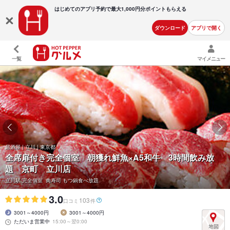
はじめてのアプリ予約で最大
1,000円分ポイントもらえる
ダウンロード
アプリで開く
一覧
マイメニュー
居酒屋 | 立川 | 東京都
全席扉付き完全個室 朝獲れ鮮魚×A5和牛 3時間飲み放
題 京町 立川店
立川駅 完全個室 肉寿司 もつ鍋食べ放題
3.0
103
口コミ
件
3001～4000円
3001～4000円
ただいま営業中
15:00～翌0:00