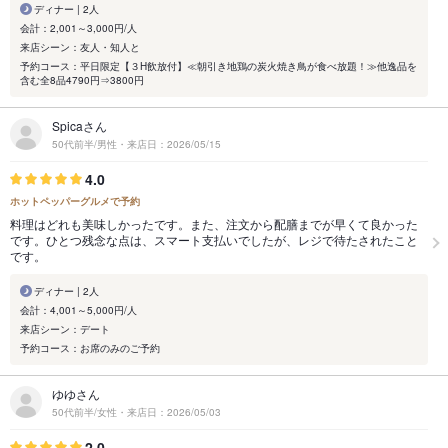
ディナー | 2人
会計：2,001～3,000円/人
来店シーン：友人・知人と
予約コース：平日限定【３H飲放付】≪朝引き地鶏の炭火焼き鳥が食べ放題！≫他逸品を
含む全8品4790円⇒3800円
Spicaさん
50代前半/男性・来店日：2026/05/15
4.0
ホットペッパーグルメで予約
料理はどれも美味しかったです。また、注文から配膳までが早くて良かった
です。ひとつ残念な点は、スマート支払いでしたが、レジで待たされたこと
です。
ディナー | 2人
会計：4,001～5,000円/人
来店シーン：デート
予約コース：お席のみのご予約
ゆゆさん
50代前半/女性・来店日：2026/05/03
2.0