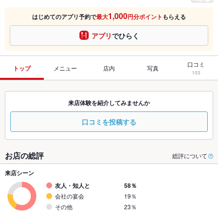
1,000
はじめてのアプリ予約で
最大
円分ポイント
もらえる
アプリ
でひらく
口コミ
トップ
メニュー
店内
写真
103
来店体験を紹介してみませんか
口コミを投稿する
お店の総評
総評について
来店シーン
友人・知人と
58％
会社の宴会
19％
その他
23％