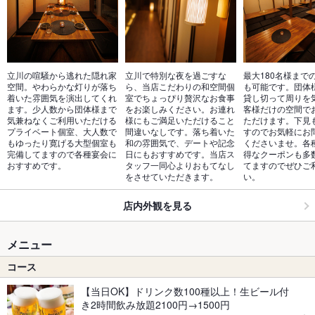
立川の喧騒から逃れた隠れ家
立川で特別な夜を過ごすな
最大180名様まで
空間。やわらかな灯りが落ち
ら、当店こだわりの和空間個
も可能です。団体
着いた雰囲気を演出してくれ
室でちょっぴり贅沢なお食事
貸し切って周りを
ます。少人数から団体様まで
をお楽しみください。お連れ
客様だけの空間で
気兼ねなくご利用いただける
様にもご満足いただけること
ただけます。下見
プライベート個室、大人数で
間違いなしです。落ち着いた
すのでお気軽にお
もゆったり寛げる大型個室も
和の雰囲気で、デートや記念
くださいませ。各
完備してますので各種宴会に
日にもおすすめです。当店ス
得なクーポンも多
おすすめです。
タッフ一同心よりおもてなし
てますのでぜひご
をさせていただきます。
い。
店内外観を見る
メニュー
コース
【当日OK】ドリンク数100種以上！生ビール付
き2時間飲み放題2100円→1500円