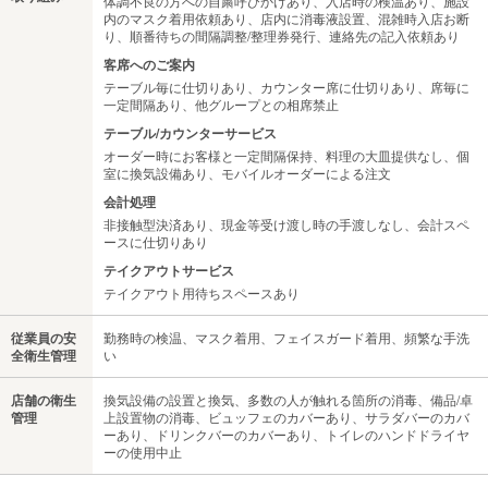
体調不良の方への自粛呼びかけあり、入店時の検温あり、施設
内のマスク着用依頼あり、店内に消毒液設置、混雑時入店お断
り、順番待ちの間隔調整/整理券発行、連絡先の記入依頼あり
客席へのご案内
テーブル毎に仕切りあり、カウンター席に仕切りあり、席毎に
一定間隔あり、他グループとの相席禁止
テーブル/カウンターサービス
オーダー時にお客様と一定間隔保持、料理の大皿提供なし、個
室に換気設備あり、モバイルオーダーによる注文
会計処理
非接触型決済あり、現金等受け渡し時の手渡しなし、会計スペ
ースに仕切りあり
テイクアウトサービス
テイクアウト用待ちスペースあり
従業員の安
勤務時の検温、マスク着用、フェイスガード着用、頻繁な手洗
全衛生管理
い
店舗の衛生
換気設備の設置と換気、多数の人が触れる箇所の消毒、備品/卓
管理
上設置物の消毒、ビュッフェのカバーあり、サラダバーのカバ
ーあり、ドリンクバーのカバーあり、トイレのハンドドライヤ
ーの使用中止