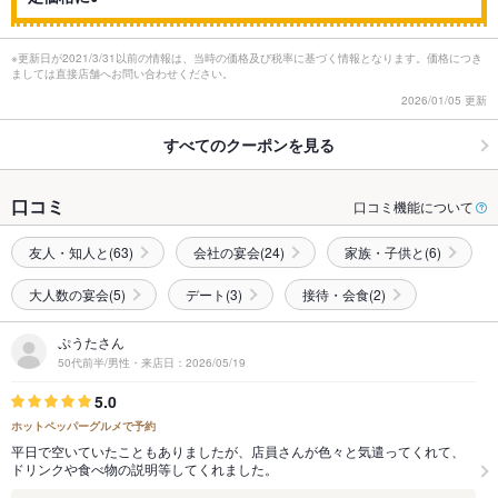
※更新日が2021/3/31以前の情報は、当時の価格及び税率に基づく情報となります。価格につき
ましては直接店舗へお問い合わせください。
2026/01/05 更新
すべてのクーポンを見る
口コミ
口コミ機能について
友人・知人と(63)
会社の宴会(24)
家族・子供と(6)
大人数の宴会(5)
デート(3)
接待・会食(2)
ぷうたさん
50代前半/男性・来店日：2026/05/19
5.0
ホットペッパーグルメで予約
平日で空いていたこともありましたが、店員さんが色々と気遣ってくれて、
ドリンクや食べ物の説明等してくれました。