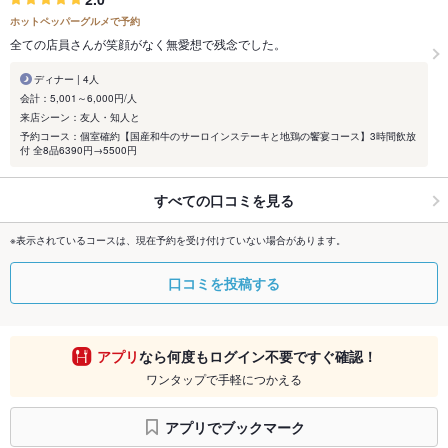
ホットペッパーグルメで予約
全ての店員さんが笑顔がなく無愛想で残念でした。
ディナー | 4人
会計：5,001～6,000円/人
来店シーン：友人・知人と
予約コース：個室確約【国産和牛のサーロインステーキと地鶏の饗宴コース】3時間飲放
付 全8品6390円→5500円
すべての口コミを見る
※表示されているコースは、現在予約を受け付けていない場合があります。
口コミを投稿する
アプリ
なら何度もログイン不要ですぐ確認！
ワンタップで手軽につかえる
アプリでブックマーク