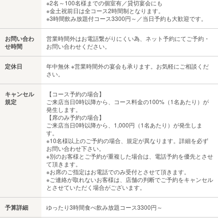
※2名～100名様までの個室有／貸切宴会にも
※金土祝前日は全コース2時間制となります。
※3時間飲み放題付コース3300円～／当日予約も大歓迎です。
お問い合わ
営業時間外はお電話繋がりにくい為、ネット予約にてご予約・
せ時間
お問い合わせください。
定休日
年中無休 ※営業時間外の宴会も承ります。お気軽にご相談くだ
さい。
キャンセル
【コース予約の場合】
規定
ご来店当日0時以降から、コース料金の100%（1名あたり）が
発生します。
【席のみ予約の場合】
ご来店当日0時以降から、1,000円（1名あたり）が発生しま
す。
※10名様以上のご予約の場合、規定が異なります。詳細を必ず
お問い合わせ下さい。
※別のお客様とご予約が重複した場合は、電話予約を優先とさせ
て頂きます。
※お席のご指定はお電話でのみ受付とさせて頂きます。
※ご連絡が取れないお客様は、店舗の判断でご予約をキャンセル
とさせていただく場合がございます。
予算詳細
ゆったり3時間食べ飲み放題コース3300円～