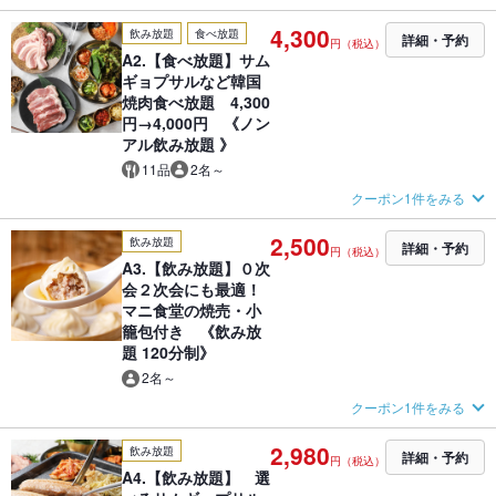
4,300
飲み放題
食べ放題
詳細・予約
円（税込）
A2.【食べ放題】サム
ギョプサルなど韓国
焼肉食べ放題 4,300
円→4,000円 《ノン
アル飲み放題 》
11品
2名～
クーポン1件をみる
2,500
飲み放題
詳細・予約
円（税込）
A3.【飲み放題】０次
会２次会にも最適！
マニ食堂の焼売・小
籠包付き 《飲み放
題 120分制》
2名～
クーポン1件をみる
2,980
飲み放題
詳細・予約
円（税込）
A4.【飲み放題】 選