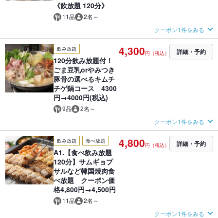
《飲放題 120分》
11品
2名～
クーポン1件をみる
4,300
飲み放題
詳細・予約
円（税込）
120分飲み放題付！
ごま豆乳orやみつき
豚骨の選べるキムチ
チゲ鍋コース 4300
円→4000円(税込)
9品
2名～
クーポン1件をみる
4,800
飲み放題
食べ放題
詳細・予約
円（税込）
A1.【食べ飲み放題
120分】サムギョプ
サルなど韓国焼肉食
べ放題 クーポン価
格4,800円→4,500円
11品
2名～
クーポン1件をみる