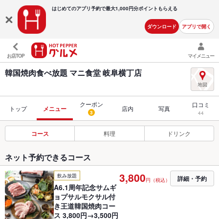
はじめてのアプリ予約で最大
1,000円分ポイントもらえる
ダウンロード
アプリで開く
お店TOP
マイメニュー
韓国焼肉食べ放題 マニ食堂 岐阜横丁店
クーポン
口コミ
トップ
メニュー
店内
写真
3
44
コース
料理
ドリンク
ネット予約できるコース
3,800
飲み放題
詳細・予約
円（税込）
A6.1周年記念サムギ
ョプサルモクサル付
き王道韓国焼肉コー
ス 3,800円→3,500円