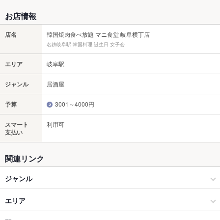
お店情報
店名
韓国焼肉食べ放題 マニ食堂 岐阜横丁店
名鉄岐阜駅 韓国料理 誕生日 女子会
エリア
岐阜駅
ジャンル
居酒屋
予算
3001～4000円
スマート
利用可
支払い
関連リンク
ジャンル
居酒屋
エリア