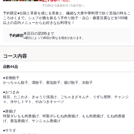
円（税込）
予約限定/5歳無料/6-15歳半額へ
予約限定●伝統と革新を感じる美食と、繊細な大衆中華料理で紡ぐ至福の時をこ
ころゆくまで。シェフが腕を振るう手作り餃子・点心・麻婆豆腐など全100種
以上の店内メニューからお好きなお料理を！
来店日の翌2時まで
予約締切
※曜日によって締切が異なる場合があります。
コース内容
品数
44品
●名物餃子
かっちゃん餃子、漢餃子、葱塩餃子、揚げ餃子、水餃子
●おつまみ
枝豆、たこわさ、きゅうり浅漬け、ごちゃまざキムチ、うずら煮卵、チャンジ
ャ、冷やしトマト、やみつきキャベツ
●唐揚げ
特製ダレもも肉唐揚げ、特製ダレむね肉唐揚げ、もも肉唐揚げ、むね肉唐揚
げ、葱塩唐揚げ、ヤンニョム唐揚げ
●サラダ