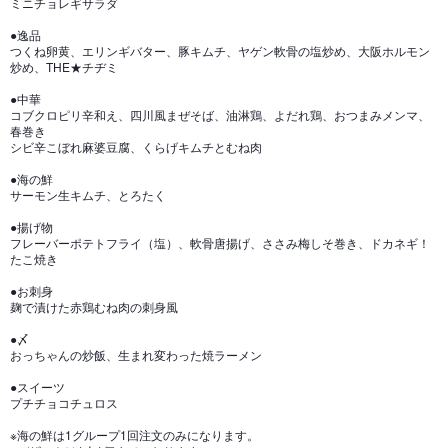
ミニチョレギサラダ
●逸品
つくね卵黄、エリンギバター、豚キムチ、ヤゲン軟骨の塩炒め、大阪ホルモン
炒め、THE★チヂミ
●中華
コブクロピリ辛和え、四川風まぜそば、油淋鶏、よだれ鶏、おつまみメンマ、
春巻き
シビ辛こぼれ麻婆豆腐、くらげキムチとむね肉
●海の鮮
サーモン生キムチ、とろたく
●揚げ物
フレーバーポテトフライ（塩）、軟骨唐揚げ、ささみ梅しそ巻き、ドカネギ！
たこ焼き
●お刺身
麹で漬けた赤鶏むね肉の刺身風
●〆
おっちゃんの炒飯、生まれ変わった焼ラーメン
●スイーツ
プチチョコチュロス
※海の鮮は1グループ1回注文のみになります。