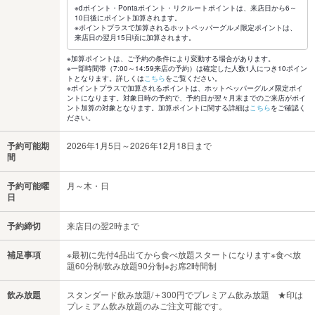
※dポイント・Pontaポイント・リクルートポイントは、来店日から6～
10日後にポイント加算されます。
※ポイントプラスで加算されるホットペッパーグルメ限定ポイントは、
来店日の翌月15日頃に加算されます。
※加算ポイントは、ご予約の条件により変動する場合があります。
※一部時間帯（7:00～14:59来店の予約）は確定した人数1人につき10ポイン
トとなります。詳しくは
こちら
をご覧ください。
※ポイントプラスで加算されるポイントは、ホットペッパーグルメ限定ポイ
ントになります。対象日時の予約で、予約日が翌々月末までのご来店がポイ
ント加算の対象となります。加算ポイントに関する詳細は
こちら
をご確認く
ださい。
予約可能期
2026年1月5日～2026年12月18日まで
間
予約可能曜
月～木・日
日
予約締切
来店日の翌2時まで
補足事項
※最初に先付4品出てから食べ放題スタートになります※食べ放
題60分制/飲み放題90分制※お席2時間制
飲み放題
スタンダード飲み放題/＋300円でプレミアム飲み放題 ★印は
プレミアム飲み放題のみご注文可能です。