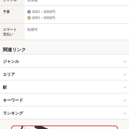
予算
2001～3000円
2001～3000円
スマート
利用可
支払い
関連リンク
ジャンル
居酒屋
エリア
和風
郡山駅前・駅周辺
駅
郡山 × 居酒屋
郡山駅前・駅周辺 × 居酒屋
郡山駅
キーワード
郡山 × 和風
郡山駅前・駅周辺 × 和風
ランキング
からあげ
馬刺し
エビ料理
刺身
フライドポテト
そば
牛すじ
つくね
ステーキ
餃子
水餃子
焼売
チャーハン
麻婆豆腐
郡山駅 × 居酒屋
郡山駅前・駅周辺 × 中華
福島のグルメランキング