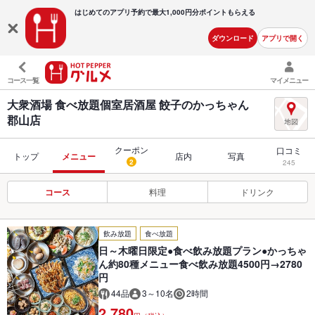
はじめてのアプリ予約で最大
1,000円分ポイントもらえる
ダウンロード
アプリで開く
コース一覧
マイメニュー
大衆酒場 食べ放題個室居酒屋 餃子のかっちゃん
郡山店
クーポン
口コミ
トップ
メニュー
店内
写真
2
245
コース
料理
ドリンク
飲み放題
食べ放題
日～木曜日限定●食べ飲み放題プラン●かっちゃ
ん約80種メニュー食べ飲み放題4500円→2780
円
44品
3～10名
2時間
2,780