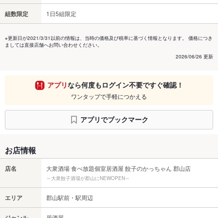
組数限定
1日5組限定
※更新日が2021/3/31以前の情報は、当時の価格及び税率に基づく情報となります。 価格につき
ましては直接店舗へお問い合わせください。
2026/06/26 更新
アプリ
なら何度もログイン不要ですぐ確認！
ワンタップで手軽につかえる
アプリでブックマーク
お店情報
店名
大衆酒場 食べ放題個室居酒屋 餃子のかっちゃん 郡山店
～大衆餃子酒場が郡山にNEWOPEN～
エリア
郡山駅前・駅周辺
ジャンル
居酒屋