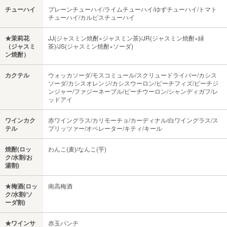
チューハイ
プレーンチューハイ/ライムチューハイ/ゆずチューハイ/トマト
チューハイ/カルピスチューハイ
★茉莉花
JJ(ジャスミン焼酎×ジャスミン茶)/JR(ジャスミン焼酎×緑
（ジャスミ
茶)/JS(ジャスミン焼酎×ソーダ)
ン焼酎）
カクテル
ウォッカソーダ/モスコミュール/スクリュードライバー/カシス
ソーダ/カシスオレンジ/カシスウーロン/ピーチフィズ/ピーチジ
ンジャー/ファジーネーブル/ピーチウーロン/シャンディガフ/レ
ッドアイ
ワインカク
赤ワイングラス/カリモーチョ/カーディナル/白ワイングラス/ス
テル
プリッツァー/オペレーター/キティ/キール
焼酎(ロッ
わんこ(麦)/なんこ(芋)
ク/水割/お
湯割)
★梅酒(ロッ
南高梅酒
ク/水割/ソ
ーダ割)
★ワインサ
赤玉パンチ