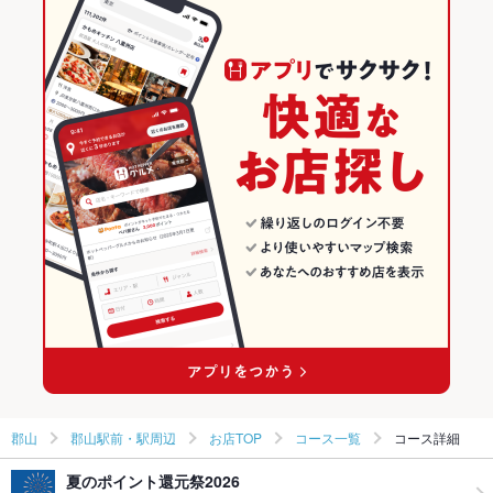
パフェ
たこ焼き
揚げ餃子
郡山駅 × 和風
郡山駅前・駅周辺 × 飲茶・点心・餃子
福島の居酒屋ランキング
中華
福島
郡山のグルメランキング
飲茶・点心・餃子
福島 × 居酒屋
郡山の居酒屋ランキング
郡山 × 中華
福島 × 和風
郡山駅前・駅周辺のグルメランキング
郡山 × 飲茶・点心・餃子
福島 × 中華
郡山駅前・駅周辺の居酒屋ランキング
郡山駅 × 中華
福島 × 飲茶・点心・餃子
郡山駅 × 飲茶・点心・餃子
郡山
郡山駅前・駅周辺
お店TOP
コース一覧
コース詳細
夏のポイント還元祭2026