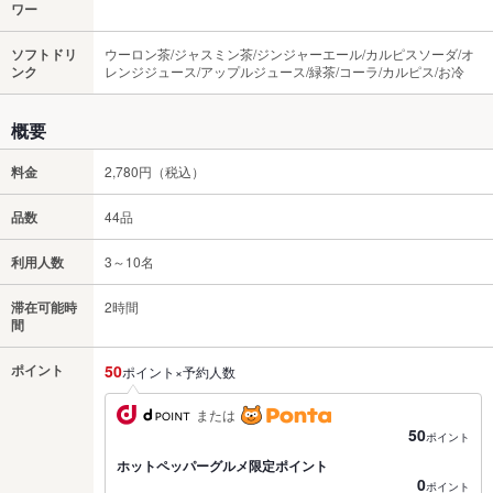
ワー
ソフトドリ
ウーロン茶/ジャスミン茶/ジンジャーエール/カルピスソーダ/オ
ンク
レンジジュース/アップルジュース/緑茶/コーラ/カルピス/お冷
概要
料金
2,780円（税込）
品数
44品
利用人数
3～10名
滞在可能時
2時間
間
ポイント
50
ポイント×予約人数
または
50
ポイント
ホットペッパーグルメ限定ポイント
0
ポイント