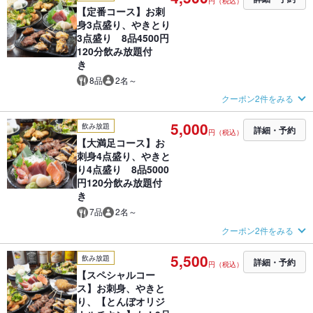
円（税込）
【定番コース】お刺
身3点盛り、やきとり
3点盛り 8品4500円
120分飲み放題付
き
8品
2名～
クーポン2件をみる
5,000
飲み放題
詳細・予約
円（税込）
【大満足コース】お
刺身4点盛り、やきと
り4点盛り 8品5000
円120分飲み放題付
き
7品
2名～
クーポン2件をみる
5,500
飲み放題
詳細・予約
円（税込）
【スペシャルコー
ス】お刺身、やきと
り、【とんぼオリジ