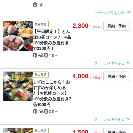
1名～
クーポン2件をみる
2,300
飲み放題
詳細・予約
円（税込）
【平日限定！】とん
ぼの昼コース♪ 4品
120分飲み放題付き
で2300円！
4品
1名～
クーポン1件をみる
4,000
飲み放題
詳細・予約
円（税込）
まずはここから！お
すすめが楽しめる
♪【お気軽コース】
120分飲み放題付き7
品4000円
7品
2名～
クーポン2件をみる
4,500
飲み放題
詳細・予約