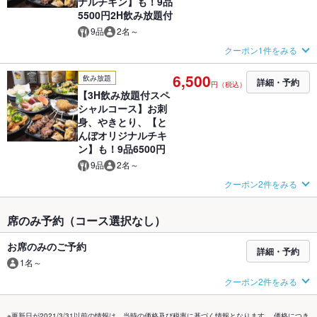
ナルチキン】も！9品
5500円2H飲み放題付
9品
2名～
クーポン1件をみる
6,500
飲み放題
詳細・予約
円（税込）
【3H飲み放題付スペ
シャルコース】お刺
身、やきとり、【と
んぼオリジナルチキ
ン】も！9品6500円
9品
2名～
クーポン2件をみる
席のみ予約（コース選択なし）
お席のみのご予約
詳細・予約
1名～
クーポン2件をみる
※更新日が2021/3/31以前の情報は、当時の価格及び税率に基づく情報となります。 価格につき