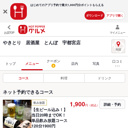
はじめてのアプリ予約で最大
1,000円分ポイントもらえる
ダウンロード
アプリで開く
お店TOP
マイメニュー
やきとり 居酒屋 とんぼ 宇都宮店
クーポン
口コミ
トップ
メニュー
店内
写真
4
111
コース
料理
ドリンク
ネット予約できるコース
1,900
飲み放題
詳細・予約
円（税込）
【生ビール込み！】
当日20時までOK！
単品飲み放題コース
120分1900円