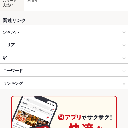
スマート
利用可
支払い
関連リンク
ジャンル
居酒屋
エリア
海鮮
東武宇都宮
駅
宇都宮 × 居酒屋
東武宇都宮 × 居酒屋
宇都宮駅
キーワード
宇都宮 × 海鮮
東武宇都宮 × 海鮮
東武宇都宮駅
ランキング
からあげ
お茶漬け
馬刺し
エビ料理
刺身
フライドポテト
天ぷら
牛すじ
レバー
つくね
カシラ
東武宇都宮駅 × 居酒屋
栃木
栃木のグルメランキング
東武宇都宮駅 × 海鮮
栃木 × 居酒屋
栃木の居酒屋ランキング
栃木 × 海鮮
栃木の海鮮ランキング