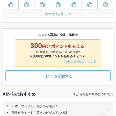
◎
◎
◎
◎
◎
◎
◎
8/21
8/22
8/23
8/24
8/25
8/26
8/27
他の日付を見る
◎
◎
◎
◎
◎
◎
◎
8/28
8/29
8/30
8/31
9/1
9/2
9/3
◎
◎
◎
◎
◎
◎
◎
口コミ&写真の投稿・掲載で
9/4
9/5
9/6
9/7
9/8
9/9
9/10
◎
◎
◎
◎
◎
◎
◎
口コミを投稿する
AIからのおすすめ
AIからのおすすめについて
日本一のパリモチ鶏皮串が絶品！
伝串ピラミッドで驚きのビジュアル体験