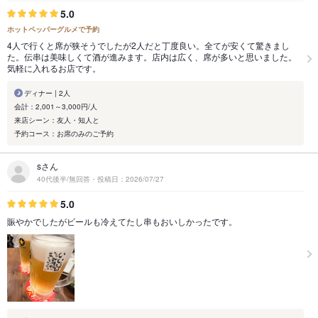
5.0
ホットペッパーグルメで予約
4人で行くと席が狭そうでしたが2人だと丁度良い。全てが安くて驚きまし
た。伝串は美味しくて酒が進みます。店内は広く、席が多いと思いました。
気軽に入れるお店です。
ディナー | 2人
会計：2,001～3,000円/人
来店シーン：友人・知人と
予約コース：お席のみのご予約
sさん
40代後半/無回答・投稿日：2026/07/27
5.0
賑やかでしたがビールも冷えてたし串もおいしかったです。