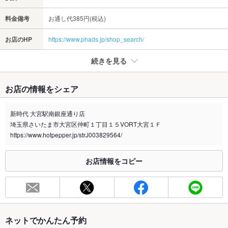
料金備考
お通し代385円(税込)
お店のHP
https://www.phads.jp/shop_search/
続きを見る
たばこ
お店の情報をシェア
禁煙・喫煙
全席禁煙
新時代 大宮駅南銀座通り店
喫煙専用室
あり
埼玉県さいたま市大宮区仲町１丁目１５VORT大宮１Ｆ
https://www.hotpepper.jp/strJ003829564/
※2020年4月1日～受動喫煙対策に関する法律が施行されています。正しい情報はお店へお問い
合わせください。
お店情報をコピー
お席
総席数
140席
最大宴会収
140人
容人数
ネットでかんたん予約