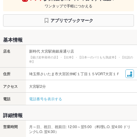
ワンタップで手軽につかえる
アプリでブックマーク
基本情報
店名
新時代 大宮駅南銀座通り店
【揚げ皮串発祥の店】・【伝串】・【日本一のパリもち鶏皮串】・【伝説の
串】
住所
埼玉県さいたま市大宮区仲町１丁目１５VORT大宮１Ｆ
アクセス
大宮駅2分
電話
電話番号を表示する
詳細情報
営業時間
月～日、祝日、祝前日: 12:00～翌5:00 （料理L.O. 翌4:00 ドリ
ンクL.O. 翌4:30）