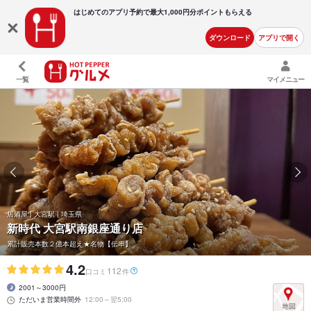
はじめてのアプリ予約で最大
1,000円分ポイントもらえる
ダウンロード
アプリで開く
一覧
マイメニュー
居酒屋 | 大宮駅 | 埼玉県
新時代 大宮駅南銀座通り店
累計販売本数２億本超え★名物【伝串】
4.2
112
口コミ
件
2001～3000円
ただいま営業時間外
12:00～翌5:00