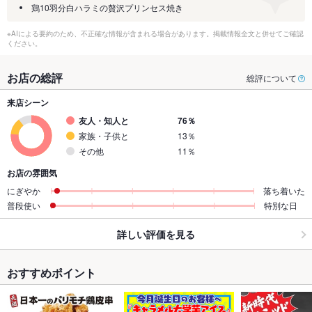
鶏10羽分白ハラミの贅沢プリンセス焼き
※AIによる要約のため、不正確な情報が含まれる場合があります。掲載情報全文と併せてご確認
ください。
お店の総評
総評について
来店シーン
友人・知人と
76％
家族・子供と
13％
その他
11％
お店の雰囲気
にぎやか
落ち着いた
普段使い
特別な日
詳しい評価を見る
おすすめポイント