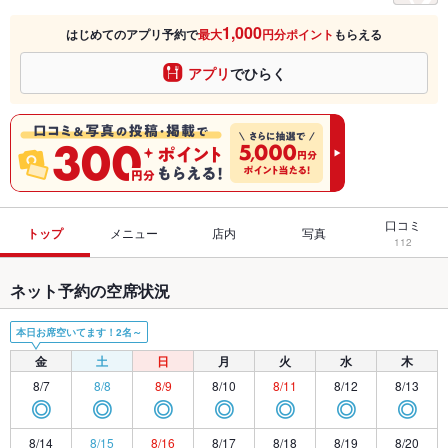
1,000
はじめてのアプリ予約で
最大
円分ポイント
もらえる
アプリ
でひらく
口コミ
トップ
メニュー
店内
写真
112
ネット予約の空席状況
本日お席空いてます！2名～
金
土
日
月
火
水
木
8/7
8/8
8/9
8/10
8/11
8/12
8/13
◎
◎
◎
◎
◎
◎
◎
8/14
8/15
8/16
8/17
8/18
8/19
8/20