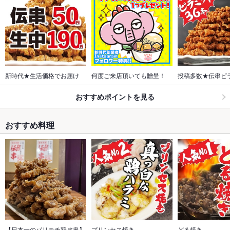
新時代★生活価格でお届け
何度ご来店頂いても贈呈！
投稿多数★伝串ピ
おすすめポイントを見る
おすすめ料理
【日本一のパリモチ鶏皮串】
プリンセス焼き
どる焼き