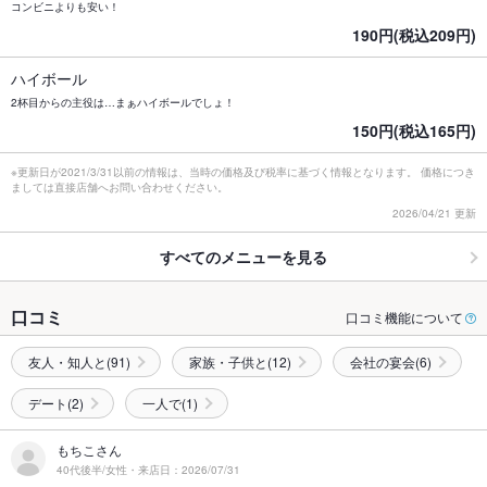
コンビニよりも安い！
190円(税込209円)
ハイボール
2杯目からの主役は…まぁハイボールでしょ！
150円(税込165円)
※更新日が2021/3/31以前の情報は、当時の価格及び税率に基づく情報となります。 価格につき
ましては直接店舗へお問い合わせください。
2026/04/21 更新
すべてのメニューを見る
口コミ
口コミ機能について
友人・知人と(91)
家族・子供と(12)
会社の宴会(6)
デート(2)
一人で(1)
もちこさん
40代後半/女性・来店日：2026/07/31