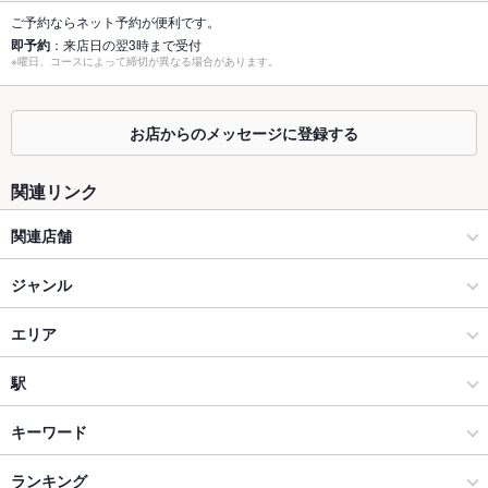
個室
なし
ご予約ならネット予約が便利です。
即予約
：来店日の翌3時まで受付
座敷
なし
※曜日、コースによって締切が異なる場合があります。
掘りごたつ
なし
お店からのメッセージに登録する
カウンター
なし
ソファー
なし
関連リンク
テラス席
なし
関連店舗
貸切
貸切不可
伝串 新時代
ジャンル
設備
新時代 南越谷駅前店
居酒屋
エリア
Wi-Fi
未確認
新時代 明石魚の棚店
和風
大宮駅
駅
バリアフリ
なし
ー
新時代 京都白梅町店
大宮・さいたま新都心 × 居酒屋
大宮駅 × 居酒屋
大宮駅
キーワード
駐車場
なし
新時代 日吉店
大宮・さいたま新都心 × 和風
大宮駅 × 和風
北与野駅
ランキング
からあげ
串かつ
カニ料理
刺身
にんにく料理
フライドポテト