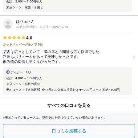
会計：2,001～3,000円/人
来店シーン：家族・子供と
はりゅさん
40代前半/男性・来店日：2026/07/15
4.0
ホットペッパーグルメで予約
店内は広々としていて、隣の席との間隔も広く快適でした。
料理もボリュームがあって美味しかったです。
飲み物の提供も早く良かったです。
ディナー | 11人
会計：4,001～5,000円/人
来店シーン：会社の宴会
予約コース：【大満足!!】全11品120分飲み放題付き★4000円コース(税込4400円)
すべての口コミを見る
※表示されているコースは、現在予約を受け付けていない場合があります。
口コミを投稿する