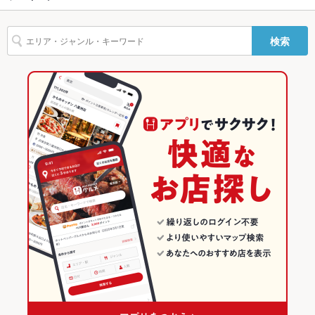
その他設備
－
おでん
焼きそば
つくね
鶏皮
ステーキ
餃子
デザート
新時代 京都山科店
大宮駅 × 居酒屋
埼玉
埼玉のグルメランキング
その他
検索
鉄板焼きそば
新時代 大宮駅北銀座通り店
大宮駅 × 和風
埼玉 × 居酒屋
埼玉の居酒屋ランキング
飲み放題
あり
食べ放題
なし
新時代 山口徳山店
埼玉 × 和風
大宮・さいたま新都心のグルメランキング
お酒
カクテル充実、焼酎充実、日本酒充実
新時代 小田急マルシェ秦野店
大宮・さいたま新都心の居酒屋ランキング
お子様連れ
お子様連れ歓迎
新時代 神奈川海老名店
大宮駅のグルメランキング
ウェディン
－
新時代 島根松江店
大宮駅の居酒屋ランキング
グパーティ
ー二次会
その他の関連店舗
お祝い・サ
可
プライズ対
応
備考
－