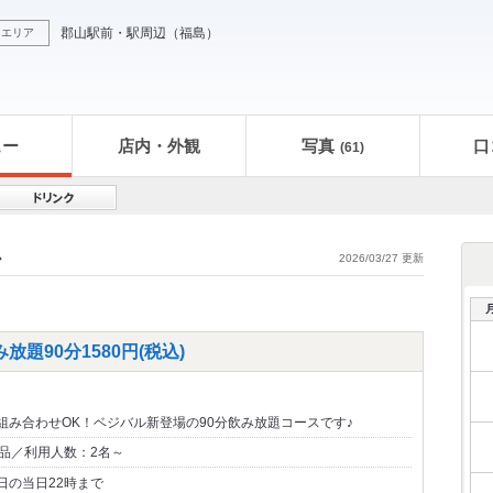
郡山駅前・駅周辺
（
福島
）
エリア
ュー
店内・外観
写真
口
(61)
ス
2026/03/27 更新
題90分1580円(税込)
組み合わせOK！ベジバル新登場の90分飲み放題コースです♪
0品／利用人数：2名～
日の当日22時まで