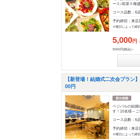
ース♪前菜５種
コース品数：6
予約締切：来店
※曜日によって締
5,000
円
5000円(税込)～
【新登場！結婚式二次会プラン】店
00円
ベジバルの結婚
す！10名様～
コース品数：6品
予約締切：来店
※曜日によって締