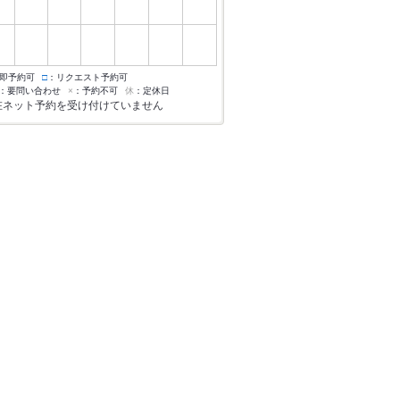
即予約可
□
：リクエスト予約可
：要問い合わせ
×
：予約不可
休
：定休日
在ネット予約を受け付けていません