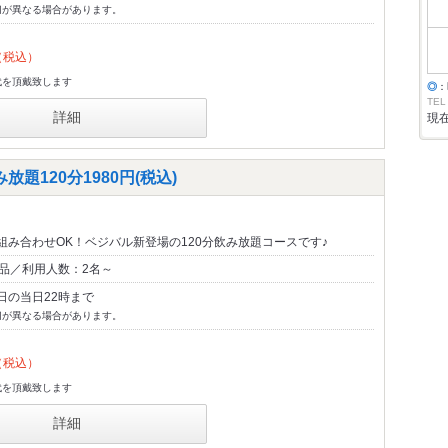
切が異なる場合があります。
（税込）
代を頂戴致します
◎
：
TEL
詳細
現
題120分1980円(税込)
組み合わせOK！ベジバル新登場の120分飲み放題コースです♪
0品／利用人数：2名～
日の当日22時まで
切が異なる場合があります。
（税込）
代を頂戴致します
詳細