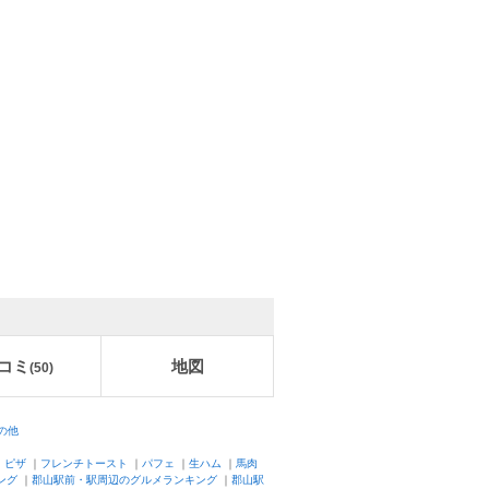
コミ
地図
(
50
)
の他
｜
ピザ
｜
フレンチトースト
｜
パフェ
｜
生ハム
｜
馬肉
ング
｜
郡山駅前・駅周辺のグルメランキング
｜
郡山駅