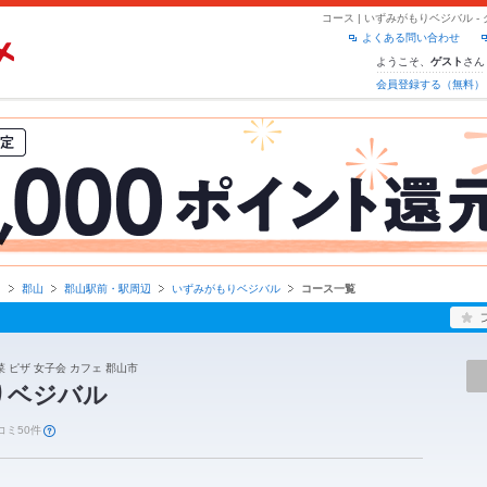
コース | いずみがもりベジバル 
よくある問い合わせ
ようこそ、
さん
ゲスト
会員登録する（無料）
島
郡山
郡山駅前・駅周辺
いずみがもりベジバル
コース一覧
 ピザ 女子会 カフェ 郡山市
りベジバル
コミ50件