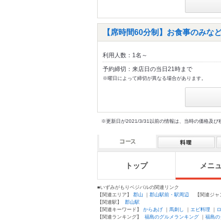
【席時間60分制】お食事のみな
利用人数：1名～
予約締切：来店日の当日21時まで
※曜日によって締切が異なる場合があります。
※更新日が2021/3/31以前の情報は、当時の価
トップ
メニ
■いずみがもりベジバルの関連リンク
【関連エリア】
郡山
｜
郡山駅前・駅周辺
【関連ジャ
【関連駅】
郡山駅
【関連キーワード】
からあげ
｜
馬刺し
｜
エビ料理
｜
【関連ランキング】
福島のグルメランキング
｜
福島の