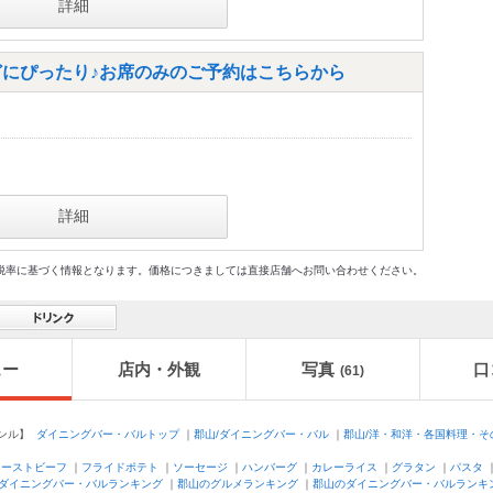
詳細
どにぴったり♪お席のみのご予約はこちらから
詳細
格及び税率に基づく情報となります。価格につきましては直接店舗へお問い合わせください。
ュー
店内・外観
写真
口
(61)
ンル】
ダイニングバー・バルトップ
｜
郡山/ダイニングバー・バル
｜
郡山/洋・和洋・各国料理・そ
ローストビーフ
｜
フライドポテト
｜
ソーセージ
｜
ハンバーグ
｜
カレーライス
｜
グラタン
｜
パスタ
ダイニングバー・バルランキング
｜
郡山のグルメランキング
｜
郡山のダイニングバー・バルランキ