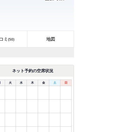
コミ
地図
(
50
)
ネット予約の空席状況
月
火
水
木
金
土
日