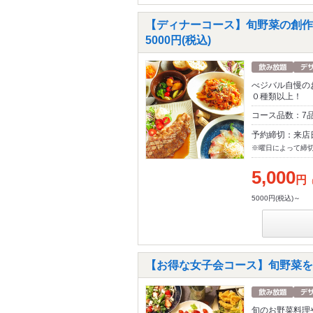
【ディナーコース】旬野菜の創作
5000円(税込)
べジバル自慢の
０種類以上！
コース品数：7
予約締切：来店
※曜日によって締
5,000
円
5000円(税込)～
【お得な女子会コース】旬野菜をふん
旬のお野菜料理