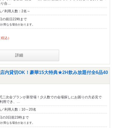
盛り合…
品／利用人数：2名～
日の前日22時まで
切が異なる場合があります。
（税込）
詳細
内貸切OK！豪華15大特典★2H飲み放題付全6品40
式二次会プランが新登場！少人数での会場探しにお困りの方必見で
ご利用でき、…
／利用人数：10～20名
日の3日前23時まで
切が異なる場合があります。