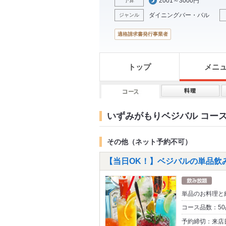
2001～3000円
予算
ダイニングバー・バル
ジャンル
適格請求書発行事業者
トップ
メニ
いずみがもりベジバル コー
その他（ネット予約不可）
【当日OK！】ベジバルの単品飲み放
単品のお料理と
コース品数：5
予約締切：来店