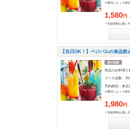
※曜日によって締
1,580
円
＊別途席料お通し
【当日OK！】ベジバルの単品飲み放
単品のお料理と
コース品数：5
予約締切：来店
※曜日によって締
1,980
円
＊別途席料お通し