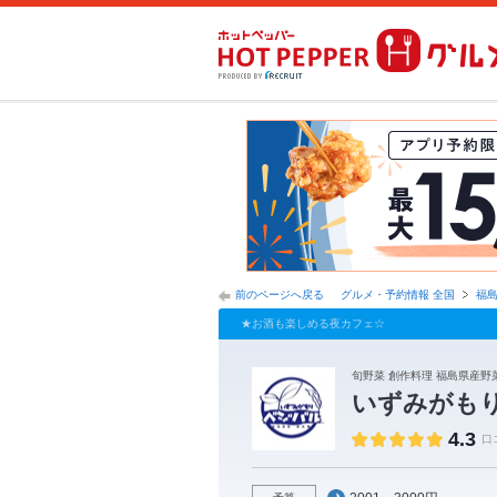
前のページへ戻る
グルメ・予約情報 全国
福
★お酒も楽しめる夜カフェ☆
旬野菜 創作料理 福島県産野菜
いずみがも
4.3
口