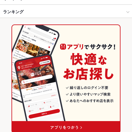
奈良市 × 和食全般
近鉄奈良 × 和食全般
近鉄奈良駅
ランキング
からあげ
エビ料理
すき焼き
とんかつ
カツ丼
もつ鍋
キムチ鍋
ステーキ
和牛ステーキ
近鉄奈良駅 × 和食
奈良
奈良駅
奈良のグルメランキング
近鉄奈良駅 × 和食全般
奈良 × 和食
奈良の和食ランキング
奈良 × 和食全般
奈良市のグルメランキング
奈良市の和食ランキング
近鉄奈良のグルメランキング
近鉄奈良の和食ランキング