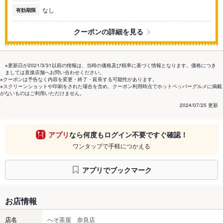
なし
有効期限
クーポンの詳細を見る
※更新日が2021/3/31以前の情報は、当時の価格及び税率に基づく情報となります。価格につき
ましては直接店舗へお問い合わせください。
※クーポンは予告なく内容を変更・終了・延長する可能性があります。
※スクリーンショットや印刷をされた場合を含め、クーポン利用時点でホットペッパーグルメに掲載
がないものはご利用いただけません。
2024/07/25 更新
アプリ
なら何度もログイン不要ですぐ確認！
ワンタップで手軽につかえる
アプリでブックマーク
お店情報
店名
へそ茶屋 奈良店