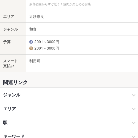
奈良公園からすぐ近く！焼肉が楽しめるお店
エリア
近鉄奈良
ジャンル
和食
予算
2001～3000円
2001～3000円
スマート
利用可
支払い
関連リンク
ジャンル
和食
エリア
和食全般
近鉄奈良
駅
奈良市 × 和食
近鉄奈良 × 和食
京終駅
キーワード