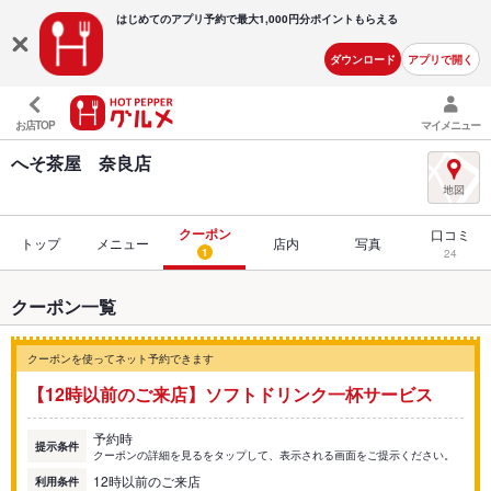
はじめてのアプリ予約で最大
1,000円分ポイントもらえる
ダウンロード
アプリで開く
お店TOP
マイメニュー
へそ茶屋 奈良店
クーポン
口コミ
トップ
メニュー
店内
写真
1
24
クーポン一覧
クーポンを使ってネット予約できます
【12時以前のご来店】ソフトドリンク一杯サービス
予約時
提示条件
クーポンの詳細を見るをタップして、表示される画面をご提示ください。
12時以前のご来店
利用条件