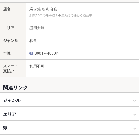
店名
炭火焼 鳥八 分店
創業50年の味を継承◆炭火焼で味わう絶品串
エリア
盛岡大通
ジャンル
和食
予算
3001～4000円
スマート
利用不可
支払い
関連リンク
ジャンル
和食
エリア
焼き鳥・鶏料理
盛岡大通
駅