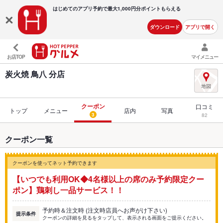
はじめてのアプリ予約で最大
1,000円分ポイントもらえる
ダウンロード
アプリで開く
お店TOP
マイメニュー
炭火焼 鳥八 分店
クーポン
口コミ
トップ
メニュー
店内
写真
3
82
クーポン一覧
クーポンを使ってネット予約できます
【いつでも利用OK◆4名様以上の席のみ予約限定クー
ポン】鶏刺し一品サービス！！
予約時＆注文時 (注文時店員へお声がけ下さい)
提示条件
クーポンの詳細を見るをタップして、表示される画面をご提示ください。