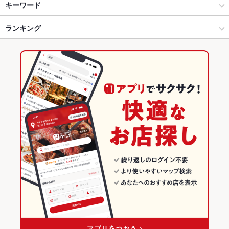
盛岡 × 和食
盛岡大通 × 和食
上盛岡駅
キーワード
盛岡 × 焼き鳥・鶏料理
盛岡大通 × 焼き鳥・鶏料理
仙北町駅
ランキング
手羽先
からあげ
お茶漬け
馬刺し
刺身
フライドポテト
親子丼
レバー
つくね
炭火焼
焼き鳥丼
盛岡駅 × 和食
岩手
盛岡駅
岩手のグルメランキング
盛岡駅 × 焼き鳥・鶏料理
岩手 × 和食
岩手の和食ランキング
岩手 × 焼き鳥・鶏料理
岩手の焼き鳥・鶏料理ランキング
盛岡のグルメランキング
盛岡の和食ランキング
盛岡の焼き鳥・鶏料理ランキング
盛岡大通のグルメランキング
盛岡大通の和食ランキング