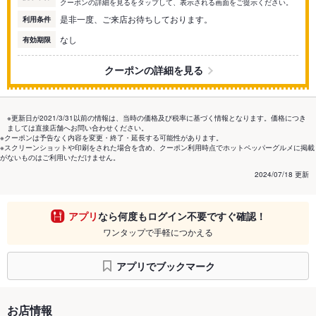
クーポンの詳細を見るをタップして、表示される画面をご提示ください。
是非一度、ご来店お待ちしております。
利用条件
なし
有効期限
クーポンの詳細を見る
※更新日が2021/3/31以前の情報は、当時の価格及び税率に基づく情報となります。価格につき
ましては直接店舗へお問い合わせください。
※クーポンは予告なく内容を変更・終了・延長する可能性があります。
※スクリーンショットや印刷をされた場合を含め、クーポン利用時点でホットペッパーグルメに掲載
がないものはご利用いただけません。
2024/07/18 更新
アプリ
なら何度もログイン不要ですぐ確認！
ワンタップで手軽につかえる
アプリでブックマーク
お店情報