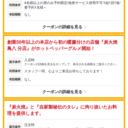
4名様以上の席のみ予約限定/他券サービス併用不可/1組1回1枚/
利用条件
要予約1名様～
なし
有効期限
クーポンの詳細を見る
創業50年以上の本店から初の暖簾分けの店舗『炭火焼
鳥八 分店』がホットペッパーグルメ開始！
入店時
提示条件
クーポンの詳細を見るをタップして、表示される画面をご提示ください。
スタッフ一同、心よりご来店お待ちしております！
利用条件
なし
有効期限
クーポンの詳細を見る
『炭火焼』と『自家製秘伝のタレ』に拘り抜いたお料
理を提供します。
注文時
提示条件