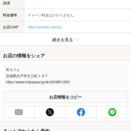
決済
料金備考
チャージ料金はかかりません。
お店のHP
https://yoicafe.owst.jp
続きを見る
たばこ
お店の情報をシェア
禁煙・喫煙
全席喫煙可
※喫煙の場合、加熱式たばこ限定です。
宵カフェ
茨城県水戸市大工町１-5-7
喫煙専用室
なし
https://www.hotpepper.jp/strJ003851265/
※2020年4月1日～受動喫煙対策に関する法律が施行されています。正しい情報はお店へお問い
合わせください。
お店情報をコピー
お席
総席数
11席
最大宴会収
－
容人数
ネットでかんたん予約