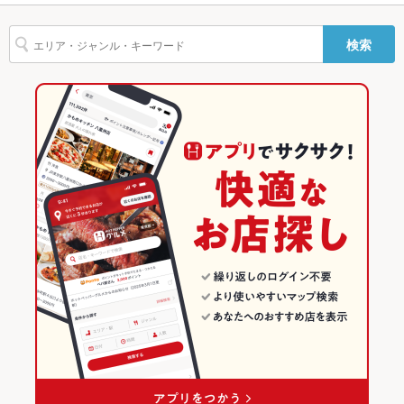
駐車場
なし ：近隣にコインパーキングあり
グラタン
パテ
パスタ
デザート
アヒージョ
生ハム
ジェラート
水戸駅 × イタリアン・フレンチ
茨城
水戸駅
茨城のグルメランキング
その他設備
－
検索
和牛ステーキ
水戸駅 × イタリアン
茨城 × イタリアン・フレンチ
茨城のイタリアン・フレンチランキング
その他
飲み放題
なし
茨城 × イタリアン
茨城のイタリアンランキング
食べ放題
なし
水戸のグルメランキング
お子様連れ
お子様連れ不可
水戸のイタリアン・フレンチランキング
ウェディン
－
水戸のイタリアンランキング
グパーティ
ー二次会
水戸駅のグルメランキング
備考
－
水戸駅のイタリアン・フレンチランキング
水戸駅のイタリアンランキング