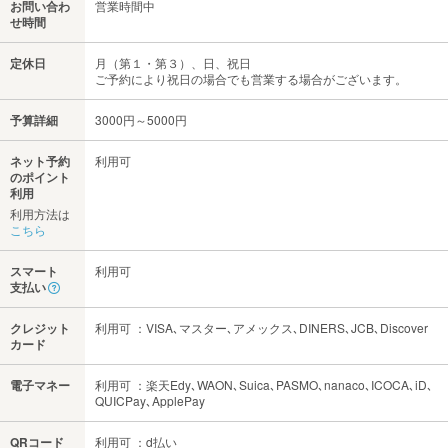
お問い合わ
営業時間中
せ時間
定休日
月（第１・第３）、日、祝日
ご予約により祝日の場合でも営業する場合がございます。
予算詳細
3000円～5000円
ネット予約
利用可
のポイント
利用
利用方法は
こちら
スマート
利用可
支払い
クレジット
利用可 ：VISA､マスター､アメックス､DINERS､JCB､Discover
カード
電子マネー
利用可 ：楽天Edy､WAON､Suica､PASMO､nanaco､ICOCA､iD､
QUICPay､ApplePay
QRコード
利用可 ：d払い