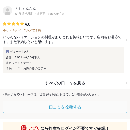
としくんさん
50代後半/男性・来店日：2026/04/03
4.0
ホットペッパーグルメで予約
いろんなバリエーションの料理がありどれも美味しいです。店内もお洒落で
す。また予約したいと思います。
ディナー | 2人
会計：7,001～8,000円/人
来店シーン：デート
予約コース：お席のみのご予約
すべての口コミを見る
※表示されているコースは、現在予約を受け付けていない場合があります。
口コミを投稿する
アプリ
なら何度もログイン不要ですぐ確認！