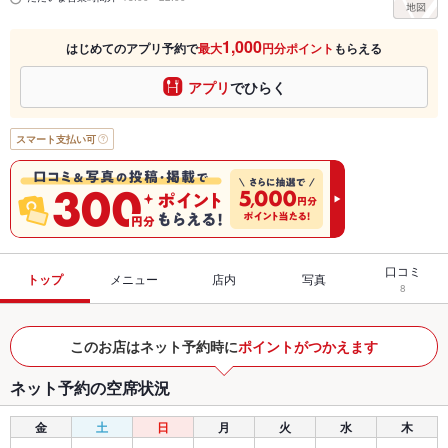
1,000
はじめてのアプリ予約で
最大
円分ポイント
もらえる
アプリ
でひらく
スマート支払い可
口コミ
トップ
メニュー
店内
写真
8
このお店はネット予約時に
ポイントがつかえます
ネット予約の空席状況
金
土
日
月
火
水
木