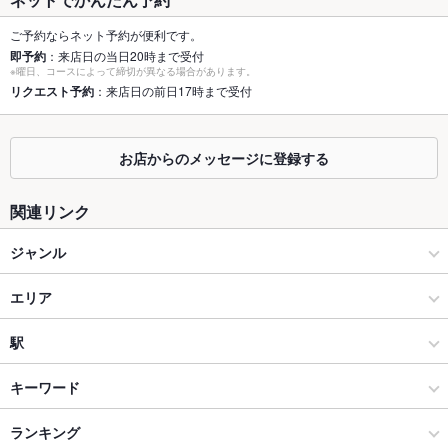
個室
なし
ご予約ならネット予約が便利です。
即予約
：来店日の当日20時まで受付
※曜日、コースによって締切が異なる場合があります。
座敷
なし
リクエスト予約
：来店日の前日17時まで受付
掘りごたつ
なし
カウンター
あり
お店からのメッセージに登録する
ソファー
なし
関連リンク
テラス席
なし
ジャンル
貸切
貸切不可
イタリアン・フレンチ
エリア
設備
イタリアン
水戸駅
駅
Wi-Fi
あり
水戸 × イタリアン・フレンチ
水戸駅 × イタリアン・フレンチ
偕楽園駅
キーワード
バリアフリ
なし
ー
水戸 × イタリアン
水戸駅 × イタリアン
常陸青柳駅
ランキング
エビ料理
カキ料理・オイスター
カニ料理
刺身
しゃぶしゃぶ
ステーキ