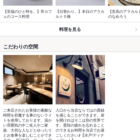
【至福のひと時を。】宵カフ
【日替わり。】本日のアラカ
【至高のアラカル
ェのコース料理
ルト５種
のなめろう
料理を見る
こだわりの空間
ご来店されたお客様の素敵な
入口から当店ならではの貫録
時間を邪魔する事のないライ
を感じることができます。扉
トを使用しております。温か
を開ければそこは別の世界で
い雰囲気の中ご友人やご家
す。普段の疲れを忘れること
族、大切な人などとゆったり
のできるお時間を当店でお過
とお食事を楽しむことができ
ごしください♪【水戸/ディナ
ます。【記念日・デート・誕
ー/デート】