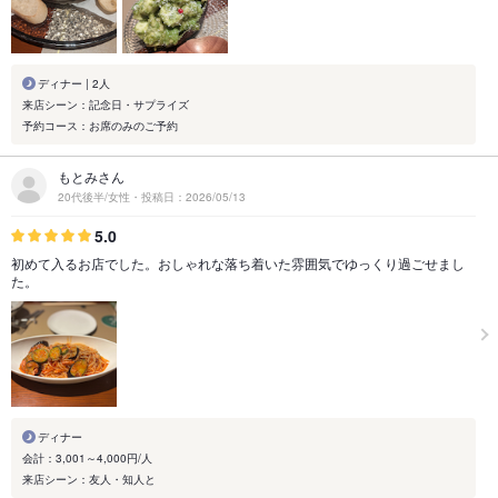
ディナー | 2人
来店シーン：記念日・サプライズ
予約コース：お席のみのご予約
もとみさん
20代後半/女性・投稿日：2026/05/13
5.0
初めて入るお店でした。おしゃれな落ち着いた雰囲気でゆっくり過ごせまし
た。
ディナー
会計：3,001～4,000円/人
来店シーン：友人・知人と