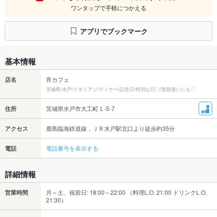
ワンタップで手軽につかえる
アプリでブックマーク
基本情報
店名
宵カフェ
茨城県/水戸/イタリアン/ディナー/記念日/特別な日〇/普段使いにも〇
住所
茨城県水戸市大工町１-5-7
アクセス
鹿島臨海鉄道線，ＪＲ水戸駅北口より徒歩約35分
電話
電話番号を表示する
詳細情報
営業時間
月～土、祝前日: 18:00～22:00 （料理L.O. 21:00 ドリンクL.O.
21:30）