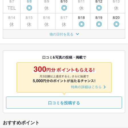
8/7
8/8
8/9
8/10
8/11
8/12
8/13
TEL
休
休
休
◎
◎
◎
8/14
8/15
8/16
8/17
8/18
8/19
8/20
休
休
休
休
◎
◎
◎
8/21
8/22
8/23
8/24
8/25
8/26
8/27
他の日付を見る
休
休
◎
◎
◎
◎
◎
8/28
8/29
8/30
8/31
9/1
9/2
9/3
休
◎
◎
◎
◎
◎
◎
口コミ&写真の投稿・掲載で
9/4
9/5
9/6
9/7
9/8
9/9
9/10
休
休
◎
◎
◎
◎
◎
口コミを投稿する
おすすめポイント