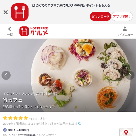
はじめてのアプリ予約で最大
1,000円分ポイントもらえる
ダウンロード
アプリで開く
一覧
マイメニュー
イタリアン・フレンチ | 水戸駅 | 茨城県
宵カフェ
記念日や特別な日などにもぴったり〇
-
8
口コミ
件
2026年1月以降の口コミ5件以上で評点が表示されます
3001～4000円
ただいま営業時間外
18:00～22:00