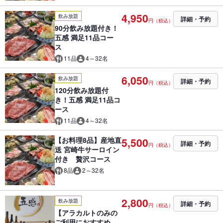
4,950
飲み放題
詳細・予約
円（税込）
90分飲み放題付き！
五感 満足11品コー
ス
11品
4～32名
6,050
飲み放題
詳細・予約
円（税込）
120分飲み放題付
き！五感 満足11品コ
ース
11品
4～32名
【お料理8品】産地直
5,500
詳細・予約
円（税込）
送 宮崎牛サーロイン
付き 贅沢コース
8品
2～32名
2,800
飲み放題
詳細・予約
円（税込）
【アラカルトのみの
ご利用におすすめ