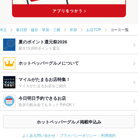
草加駅 × 粉もの全般
埼玉
春日部・越谷・草加・三郷
草加
お店TOP
コース一覧
夏のポイント還元祭2026
最大15,000ポイント還元
ホットペッパーグルメについて
マイルがたまるお店特集！
マイルがたまるお店をご紹介
今日明日予約できるお店
急ぎの飲み会でもネット予約OK！
ホットペッパーグルメ掲載申込み
よくある問い合わせ
プライバシーポリシー
利用規約