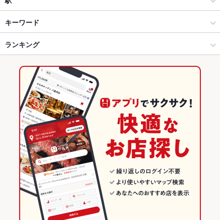
駅
春日部・越谷・草加・三郷 × 居酒屋
草加 × 居酒屋
草加駅
キーワード
春日部・越谷・草加・三郷 × 創作
草加 × 創作
ランキング
カキ料理・オイスター
カニ料理
ウインナー
うどん
天ぷら
牛すじ
焼きそば
地鶏
ステーキ
トリュフ
牛タン
デザート
アヒージョ
草加駅 × 居酒屋
草加 × お好み焼き・もんじゃ
埼玉のグルメランキング
焼きうどん
豚焼肉
草加駅 × 創作
草加 × 粉もの全般
埼玉の居酒屋ランキング
お好み焼き・もんじゃ
埼玉
春日部・越谷・草加・三郷のグルメランキング
粉もの全般
埼玉 × 居酒屋
春日部・越谷・草加・三郷の居酒屋ランキング
春日部・越谷・草加・三郷 × お好み焼き・もんじゃ
埼玉 × 創作
草加のグルメランキング
春日部・越谷・草加・三郷 × 粉もの全般
埼玉 × お好み焼き・もんじゃ
草加の居酒屋ランキング
草加駅 × お好み焼き・もんじゃ
埼玉 × 粉もの全般