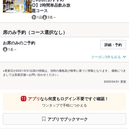
◎】2時間単品飲み放
題コース
1品
3名～
席のみ予約（コース選択なし）
お席のみのご予約
詳細・予約
1名～
クーポン3件をみる
※更新日が2021/3/31以前の情報は、当時の価格及び税率に基づく情報となります。 価格につき
ましては直接店舗へお問い合わせください。
2025/04/01 更新
アプリ
なら何度もログイン不要ですぐ確認！
ワンタップで手軽につかえる
アプリでブックマーク