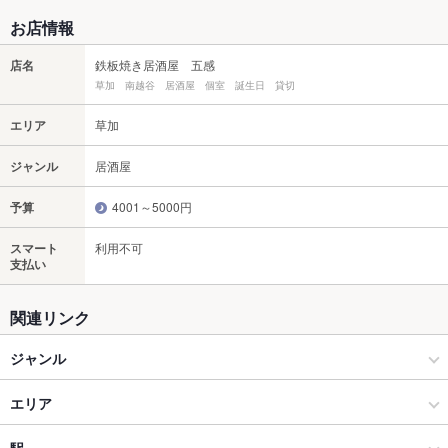
お店情報
店名
鉄板焼き居酒屋 五感
草加 南越谷 居酒屋 個室 誕生日 貸切
エリア
草加
ジャンル
居酒屋
予算
4001～5000円
スマート
利用不可
支払い
関連リンク
ジャンル
居酒屋
エリア
創作
草加