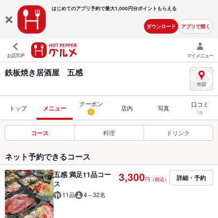
はじめてのアプリ予約で最大
1,000円分ポイントもらえる
ダウンロード
アプリで開く
お店TOP
マイメニュー
鉄板焼き居酒屋 五感
クーポン
口コミ
トップ
メニュー
店内
写真
3
19
コース
料理
ドリンク
ネット予約できるコース
五感 満足11品コー
3,300
詳細・予約
円（税込）
ス
11品
4～32名