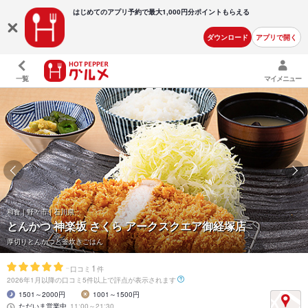
はじめてのアプリ予約で最大
1,000円分ポイントもらえる
ダウンロード
アプリで開く
一覧
マイメニュー
和食 | 野々市 | 石川県
とんかつ 神楽坂 さくら アークスクエア御経塚店
厚切りとんかつと釜炊きごはん
-
1
口コミ
件
2026年1月以降の口コミ5件以上で評点が表示されます
1501～2000円
1001～1500円
ただいま営業中
11:00～21:30