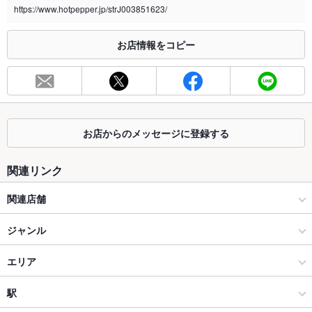
https://www.hotpepper.jp/strJ003851623/
※2020年4月1日～受動喫煙対策に関する法律が施行されています。正しい情報はお店へお問い
合わせください。
お店情報をコピー
お席
総席数
63席(3種の銘柄豚を愉しむリーズナブルな定食各種ご用意)
最大宴会収
58人(4名様からご利用可能な大人気の半個室席◎)
容人数
お店からのメッセージに登録する
個室
なし ：ドリンク割引・定食セット無料などクーポン多数
関連リンク
座敷
なし ：神楽坂 さくら厳選希少部位を贅沢に食べ比べ◎
関連店舗
掘りごたつ
なし ：接待にも◎とんかつに良く合う銘酒取り揃え
とんかつ神楽坂さくら
ジャンル
カウンター
なし
和食
エリア
ソファー
なし
和食全般
野々市
駅
テラス席
なし