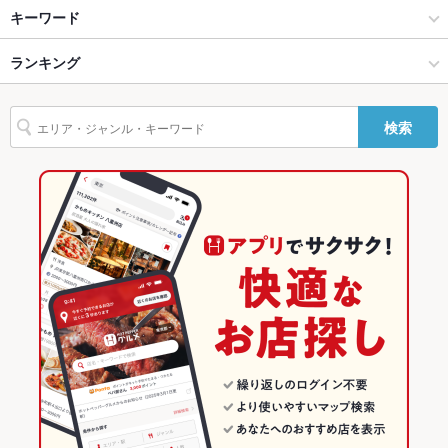
貸切
貸切不可 ：女子会・ママ会に◎お子様連れのお客様大歓迎!
金沢市他・野々市・白山・内灘 × 和食
野々市 × 和食
押野駅
キーワード
設備
金沢市他・野々市・白山・内灘 × 和食全般
野々市 × 和食全般
新西金沢駅
ランキング
卵焼き
エビ料理
カニ料理
フライドポテト
とんかつ
カツ丼
Wi-Fi
未確認
ハンバーグ
デザート
野々市駅 × 和食
石川
野々市駅
石川のグルメランキング
バリアフリ
あり ：車いすで入店可※バリアフリーの詳細はお店にお問い合
検索
ー
せください
野々市駅 × 和食全般
石川 × 和食
石川の和食ランキング
駐車場
あり ：89台
石川 × 和食全般
金沢市他・野々市・白山・内灘のグルメランキング
その他設備
－
金沢市他・野々市・白山・内灘の和食ランキング
その他
野々市のグルメランキング
飲み放題
なし
野々市の和食ランキング
食べ放題
なし
お酒
カクテル充実、焼酎充実、日本酒充実、ワイン充実
お子様連れ
お子様連れOK