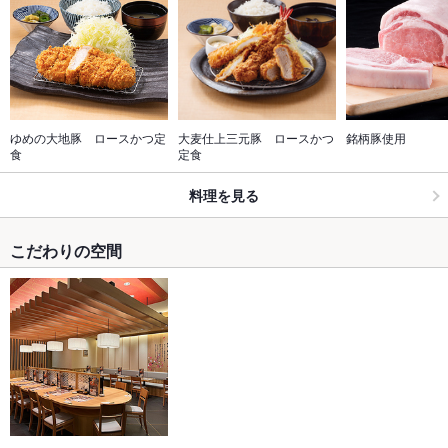
ゆめの大地豚　ロースかつ定
大麦仕上三元豚　ロースかつ
銘柄豚使用
食
定食
料理を見る
こだわりの空間