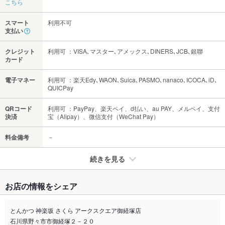
こちら
スマート
利用不可
支払い
クレジット
利用可 ：VISA､マスター､アメックス､DINERS､JCB､銀聯
カード
電子マネー
利用可 ：楽天Edy､WAON､Suica､PASMO､nanaco､ICOCA､iD､
QUICPay
QRコード
利用可 ：PayPay、楽天ペイ、d払い、au PAY、メルペイ、支付
決済
宝（Alipay）、微信支付（WeChat Pay）
料金備考
－
続きを見る
たばこ
お店の情報をシェア
禁煙・喫煙
全席禁煙
店外・屋外に喫煙スペースあり
とんかつ 神楽坂 さくら アークスクエア御経塚店
石川県野々市市御経塚２－２０
喫煙専用室
なし