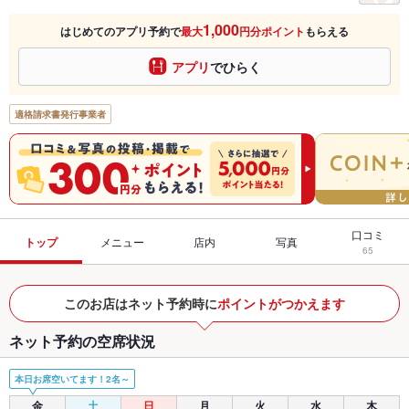
1,000
はじめてのアプリ予約で
最大
円分ポイント
もらえる
アプリ
でひらく
適格請求書発行事業者
口コミ
トップ
メニュー
店内
写真
65
このお店はネット予約時に
ポイントがつかえます
ネット予約の空席状況
本日お席空いてます！2名～
金
土
日
月
火
水
木