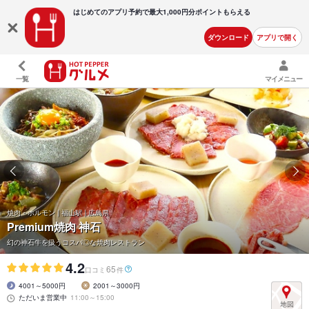
はじめてのアプリ予約で最大
1,000円分ポイントもらえる
ダウンロード
アプリで開く
一覧
マイメニュー
焼肉・ホルモン | 福山駅 | 広島県
Premium焼肉 神石
幻の神石牛を扱うコスパ◎な焼肉レストラン
4.2
65
口コミ
件
4001～5000円
2001～3000円
ただいま営業中
11:00～15:00