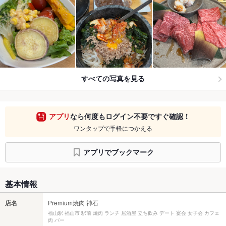
すべての写真を見る
アプリ
なら何度もログイン不要ですぐ確認！
ワンタップで手軽につかえる
アプリでブックマーク
基本情報
店名
Premium焼肉 神石
福山駅 福山市 駅前 焼肉 ランチ 居酒屋 立ち飲み デート 宴会 女子会 カフェ
肉 バー