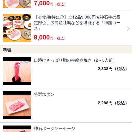
7,000
円（税込）
【会食/接待に◎】全12品9,000円★神石牛の限
定部位、広島産牡蠣などを堪能する「神龍コー
ス」
9,000
円（税込）
料理
口溶けさっぱり脂の神龍壺焼き（2～3人前）
2,838円（税込）
特選塩タン
2,288円（税込）
神石ポークソーセージ