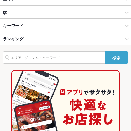
設備
焼肉
福山駅
駅
Wi-Fi
なし
福山 × 焼肉・ホルモン
福山駅 × 焼肉・ホルモン
福山駅
キーワード
バリアフリ
なし
ー
福山 × 焼肉
福山駅 × 焼肉
ランキング
炉ばた焼き・炙り焼き
エビ料理
カキ料理・オイスター
にんにく料理
駐車場
なし
フライドポテト
ソーセージ
牛すじ
レバー
ハンバーグ
オムライス
福山駅 × 焼肉・ホルモン
福山駅 × バー・カクテル
広島のグルメランキング
英語メニュ
あり
検索
杏仁豆腐
ビビンバ
石焼きビビンバ
冷麺
デザート
ねぎ焼き
ー
福山駅 × 焼肉
福山駅 × ダーツバー・スポーツバー
広島の焼肉・ホルモンランキング
その他設備
－
バー・カクテル
広島
福山のグルメランキング
その他
ダーツバー・スポーツバー
広島 × 焼肉・ホルモン
福山の焼肉・ホルモンランキング
飲み放題
なし
福山 × バー・カクテル
広島 × 焼肉
福山駅のグルメランキング
食べ放題
あり
福山 × ダーツバー・スポーツバー
広島 × バー・カクテル
福山駅の焼肉・ホルモンランキング
お酒
カクテル充実、日本酒充実
福山駅 × バー・カクテル
広島 × ダーツバー・スポーツバー
お子様連れ
お子様連れ歓迎