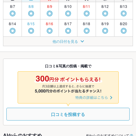
8/7
8/8
8/9
8/10
8/11
8/12
8/13
◎
◎
◎
◎
◎
◎
◎
8/14
8/15
8/16
8/17
8/18
8/19
8/20
◎
◎
◎
◎
◎
◎
◎
8/21
8/22
8/23
8/24
8/25
8/26
8/27
他の日付を見る
◎
◎
◎
◎
◎
◎
◎
8/28
8/29
8/30
8/31
9/1
9/2
9/3
◎
◎
◎
◎
◎
◎
◎
口コミ&写真の投稿・掲載で
9/4
9/5
9/6
9/7
9/8
9/9
9/10
◎
◎
◎
◎
◎
◎
◎
口コミを投稿する
AIからのおすすめ
AIからのおすすめについて