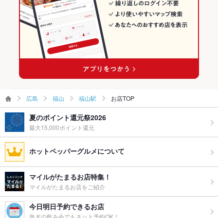
ウェディン
－
福山駅 × ダーツバー・スポーツバー
グパーティ
ー二次会
お祝い・サ
可
プライズ対
応
備考
ネット予約は焼肉レストランのみ承ります。ドリンクスタンド
はネット予約不可のため、予めご了承下さい。
広島
福山
福山駅
お店TOP
夏のポイント還元祭2026
最大15,000ポイント還元
ホットペッパーグルメについて
マイルがたまるお店特集！
マイルがたまるお店をご紹介
今日明日予約できるお店
急ぎの飲み会でもネット予約OK！