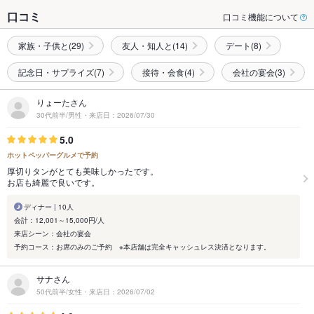
口コミ
口コミ機能について
家族・子供と(29)
友人・知人と(14)
デート(8)
記念日・サプライズ(7)
接待・会食(4)
会社の宴会(3)
りょーたさん
30代前半/男性・来店日：2026/07/30
5.0
ホットペッパーグルメで予約
厚切りタンがとても美味しかったです。
お店も綺麗で良いです。
ディナー | 10人
会計：12,001～15,000円/人
来店シーン：会社の宴会
予約コース：お席のみのご予約 ※本店舗は完全キャッシュレス決済となります。
サナさん
50代前半/女性・来店日：2026/07/02