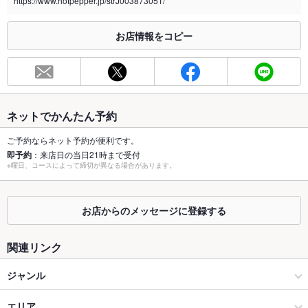
https://www.hotpepper.jp/strJ003873051/
※2020年4月1日～受動喫煙対策に関する法律が施行されています。正しい情報はお店へお問い
合わせください。
お店情報をコピー
お席
総席数
24席
最大宴会収
30人(20名様から貸切利用可能)
容人数
ネットでかんたん予約
個室
なし
ご予約ならネット予約が便利です。
即予約
：来店日の当日21時まで受付
座敷
なし
※曜日、コースによって締切が異なる場合があります。
掘りごたつ
なし
お店からのメッセージに登録する
カウンター
なし
ソファー
あり
関連リンク
テラス席
なし
ジャンル
貸切
貸切可
焼肉・ホルモン
エリア