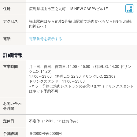
住所
広島県福山市三之丸町1-18 NEW CASPAビル1F
アクセス
福山駅南口から徒歩2分/福山駅前で焼肉食べるならPremium焼
肉神石へ！
電話
電話番号を表示する
詳細情報
営業時間
月～日、祝日、祝前日: 11:00～15:00 （料理L.O. 14:30 ドリン
クL.O. 14:30）
17:00～23:00 （料理L.O. 22:30 ドリンクL.O. 22:30）
ドリンクスタンド 11:00～23:00
※ネット予約は焼肉レストランのみ承ります（ドリンクスタンド
はネット予約不可
お問い合わ
－
せ時間
定休日
不定休（12/31、1/1はお休み）
予算詳細
昼2000円/夜5000円