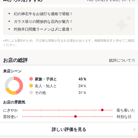
幻の神石牛をお値打ち価格で堪能！
ガラス張りの開放的な店内が魅力！
灼熱辛口閻魔ラーメンは〆に最適！
※AIによる要約のため、不正確な情報が含まれる場合があります。掲載情報全文と併せてご確認
ください。
お店の総評
総評について
来店シーン
家族・子供と
45％
友人・知人と
24％
その他
31％
お店の雰囲気
にぎやか
落ち着いた
普段使い
特別な日
詳しい評価を見る