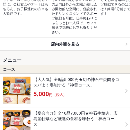
間に。会社宴会やデートはも
の店内は外から太陽が差し込
ツ観戦できるのは
ちろん、お子様連れの方々も
み開放的な空間に。併設され
は！終電2分前ま
大歓迎です。
たドリンクスタンドでスポー
す！
ツ観戦も可能。仕事終わりに
ふらっとお一人様で、カフェ
感覚で気軽にお立ち寄りくだ
さい。
店内外観を見る
メニュー
コース
【大人気】全9品5,000円★幻の神石牛焼肉をコ
スパよく堪能する「神雲コース」
5,000
円（税込）
【宴会向け】全10品7,000円★神石牛焼肉、広
島産牡蠣など厳選の食材を味わう「神石コー
ス」