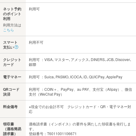
ネット予約
利用可
のポイント
利用
利用方法は
こちら
スマート
利用不可
支払い
クレジット
利用可 ：VISA､マスター､アメックス､DINERS､JCB､Discover､
カード
銀聯
電子マネー
利用可 ：Suica､PASMO､ICOCA､iD､QUICPay､ApplePay
QRコード
利用可 ：COIN＋、PayPay、au PAY、支付宝（Alipay）、微信
決済
支付（WeChat Pay）
料金備考
※現金でのお会計不可 クレジットカード・QR・電子マネー対
応
領収書
適格請求書（インボイス）の要件を満たした領収書を発行しま
（適格簡易
す。
請求書）
登録番号：T6011001106671