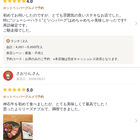
4.0
ホットペッパーグルメで予約
初めてお伺いしたのですが、とても雰囲気の良いステキなお店でした。
特に“ジューシーハラミ”と“ハンバーグ”はめちゃめちゃ美味しかったです!!
再訪確定です。
ご馳走様でした。
ランチ | 2人
会計：4,001～5,000円/人
来店シーン：家族・子供と
予約コース：お席のみのご予約 ※本店舗は完全キャッシュレス決済となります。
さおりん.さん
来店日：2026/06/21
5.0
ホットペッパーグルメで予約
神石牛を初めて食べましたが、とても美味しくて最高でした！
思ったよりリーズナブルで、満喫できました。