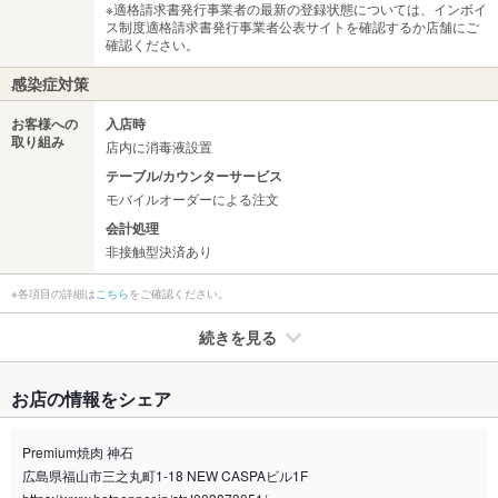
※適格請求書発行事業者の最新の登録状態については、インボイ
ス制度適格請求書発行事業者公表サイトを確認するか店舗にご
確認ください。
感染症対策
お客様への
入店時
取り組み
店内に消毒液設置
テーブル/カウンターサービス
モバイルオーダーによる注文
会計処理
非接触型決済あり
※各項目の詳細は
こちら
をご確認ください。
続きを見る
たばこ
お店の情報をシェア
禁煙・喫煙
全席禁煙
Premium焼肉 神石
喫煙専用室
なし
広島県福山市三之丸町1-18 NEW CASPAビル1F