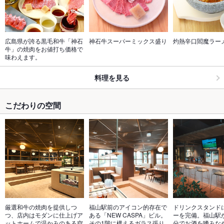
広島県が誇る黒毛和牛「神石
神石牛スーパーミックス盛り
灼熱辛口閻魔ラー
牛」の焼肉をお値打ち価格で
味わえます。
料理を見る
こだわりの空間
厳選和牛の焼肉を提供しつ
福山駅前のアイコン的存在で
ドリンクスタンド
つ、店内はモダンに仕上げア
ある「NEW CASPA」ビル。
ーを完備。福山駅
ットホームで温かみのある空
その1階に構えるガラス張り
分でお酒を嗜みな