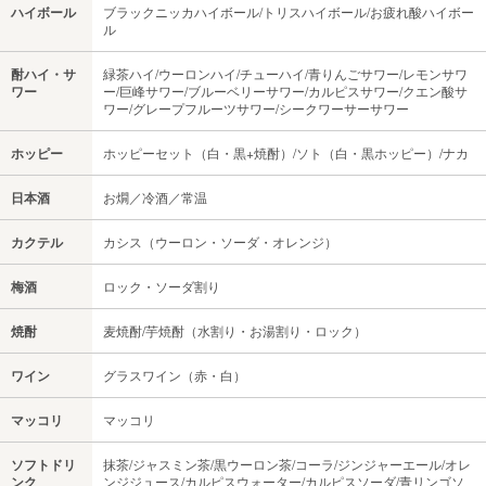
ハイボール
ブラックニッカハイボール/トリスハイボール/お疲れ酸ハイボー
ル
酎ハイ・サ
緑茶ハイ/ウーロンハイ/チューハイ/青りんごサワー/レモンサワ
ワー
ー/巨峰サワー/ブルーベリーサワー/カルピスサワー/クエン酸サ
ワー/グレープフルーツサワー/シークワーサーサワー
ホッピー
ホッピーセット（白・黒+焼酎）/ソト（白・黒ホッピー）/ナカ
日本酒
お燗／冷酒／常温
カクテル
カシス（ウーロン・ソーダ・オレンジ）
梅酒
ロック・ソーダ割り
焼酎
麦焼酎/芋焼酎（水割り・お湯割り・ロック）
ワイン
グラスワイン（赤・白）
マッコリ
マッコリ
ソフトドリ
抹茶/ジャスミン茶/黒ウーロン茶/コーラ/ジンジャーエール/オレ
ンク
ンジジュース/カルピスウォーター/カルピスソーダ/青リンゴソ