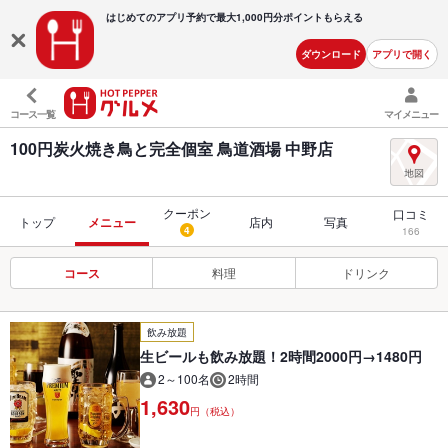
はじめてのアプリ予約で最大
1,000円分ポイントもらえる
ダウンロード
アプリで開く
コース一覧
マイメニュー
100円炭火焼き鳥と完全個室 鳥道酒場 中野店
クーポン
口コミ
トップ
メニュー
店内
写真
4
166
コース
料理
ドリンク
飲み放題
生ビールも飲み放題！2時間2000円→1480円
2～100名
2時間
1,630
円（税込）