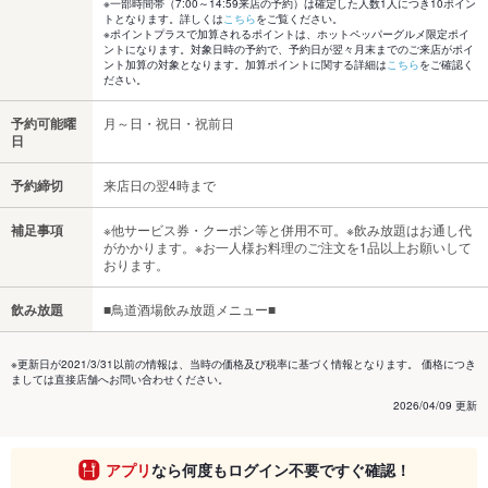
※一部時間帯（7:00～14:59来店の予約）は確定した人数1人につき10ポイン
トとなります。詳しくは
こちら
をご覧ください。
※ポイントプラスで加算されるポイントは、ホットペッパーグルメ限定ポイ
ントになります。対象日時の予約で、予約日が翌々月末までのご来店がポイ
ント加算の対象となります。加算ポイントに関する詳細は
こちら
をご確認く
ださい。
予約可能曜
月～日・祝日・祝前日
日
予約締切
来店日の翌4時まで
補足事項
※他サービス券・クーポン等と併用不可。※飲み放題はお通し代
がかかります。※お一人様お料理のご注文を1品以上お願いして
おります。
飲み放題
■鳥道酒場飲み放題メニュー■
※更新日が2021/3/31以前の情報は、当時の価格及び税率に基づく情報となります。 価格につき
ましては直接店舗へお問い合わせください。
2026/04/09 更新
アプリ
なら何度もログイン不要ですぐ確認！