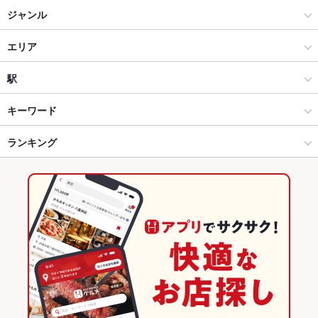
ジャンル
居酒屋
エリア
和風
中野
駅
中野・高円寺・阿佐ヶ谷・方南町 × 居酒屋
中野 × 居酒屋
中野駅
キーワード
中野・高円寺・阿佐ヶ谷・方南町 × 和風
中野 × 和風
ランキング
からあげ
お茶漬け
馬刺し
塩辛
モツ煮込み
エビ料理
刺身
あん肝
フライドポテト
うどん
牛すじ
焼きそば
炭火焼き鳥
レバー
中野駅 × 居酒屋
中野 × 和食
東京のグルメランキング
地鶏
鶏皮
餃子
チャーハン
炭火焼
たこ焼き
チーズタッカルビ
中野駅 × 和風
中野 × 焼き鳥・鶏料理
東京の居酒屋ランキング
和食
東京
中野・高円寺・阿佐ヶ谷・方南町のグルメランキング
焼き鳥・鶏料理
東京 × 居酒屋
中野・高円寺・阿佐ヶ谷・方南町の居酒屋ランキング
中野・高円寺・阿佐ヶ谷・方南町 × 和食
東京 × 和風
中野のグルメランキング