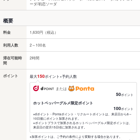
ーダ/初恋ソーダ
概要
料金
1,630円（税込）
利用人数
2～100名
滞在可能時
2時間
間
ポイント
150
最大
ポイント×予約人数
または
50
ポイント
ホットペッパーグルメ限定ポイント
100
ポイント
※dポイント・Pontaポイント・リクルートポイントは、来店日から6～
10日後にポイント加算されます。
※ポイントプラスで加算されるホットペッパーグルメ限定ポイントは、
来店日の翌月15日頃に加算されます。
※加算ポイントは、ご予約の条件により変動する場合があります。