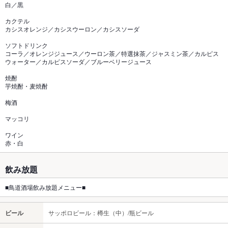
白／黒
カクテル
カシスオレンジ／カシスウーロン／カシスソーダ
ソフトドリンク
コーラ／オレンジジュース／ウーロン茶／特選抹茶／ジャスミン茶／カルピス
ウォーター／カルピスソーダ／ブルーベリージュース
焼酎
芋焼酎・麦焼酎
梅酒
マッコリ
ワイン
赤・白
飲み放題
■鳥道酒場飲み放題メニュー■
ビール
サッポロビール：樽生（中）/瓶ビール