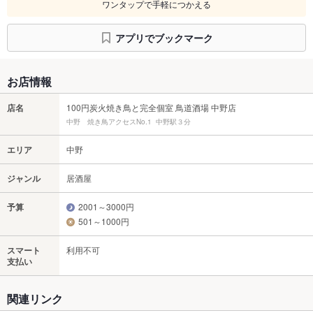
ワンタップで手軽につかえる
アプリでブックマーク
お店情報
店名
100円炭火焼き鳥と完全個室 鳥道酒場 中野店
中野 焼き鳥アクセスNo.1 中野駅３分
エリア
中野
ジャンル
居酒屋
予算
2001～3000円
501～1000円
スマート
利用不可
支払い
関連リンク