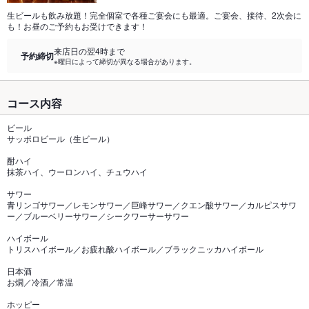
生ビールも飲み放題！完全個室で各種ご宴会にも最適。ご宴会、接待、2次会に
も！お昼のご予約もお受けできます！
来店日の翌4時まで
予約締切
※曜日によって締切が異なる場合があります。
コース内容
ビール
サッポロビール（生ビール）
酎ハイ
抹茶ハイ、ウーロンハイ、チュウハイ
サワー
青リンゴサワー／レモンサワー／巨峰サワー／クエン酸サワー／カルピスサワ
ー／ブルーベリーサワー／シークワーサーサワー
ハイボール
トリスハイボール／お疲れ酸ハイボール／ブラックニッカハイボール
日本酒
お燗／冷酒／常温
ホッピー