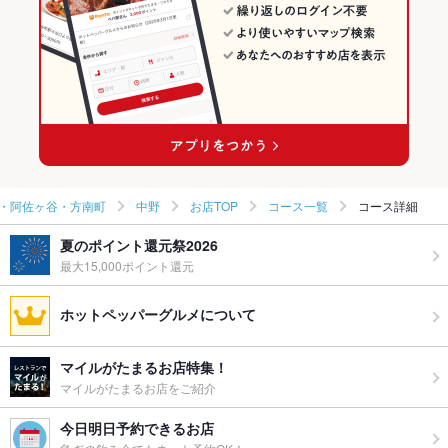
中野・高円寺・阿佐ヶ谷・方南町 × 焼き鳥・鶏料理
東京 × 和食
中野の居酒屋ランキング
中野駅 × 和食
東京 × 焼き鳥・鶏料理
中野駅 × 焼き鳥・鶏料理
・阿佐ヶ谷・方南町
中野
お店TOP
コース一覧
コース詳細
夏のポイント還元祭2026
最大15,000ポイント還元
ホットペッパーグルメについて
マイルがたまるお店特集！
マイルがたまるお店をご紹介
今日明日予約できるお店