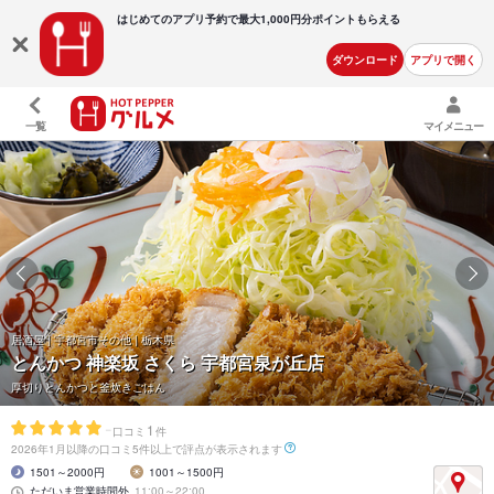
はじめてのアプリ予約で最大
1,000円分ポイントもらえる
ダウンロード
アプリで開く
一覧
マイメニュー
居酒屋 | 宇都宮市その他 | 栃木県
とんかつ 神楽坂 さくら 宇都宮泉が丘店
厚切りとんかつと釜炊きごはん
-
1
口コミ
件
2026年1月以降の口コミ5件以上で評点が表示されます
1501～2000円
1001～1500円
ただいま営業時間外
11:00～22:00