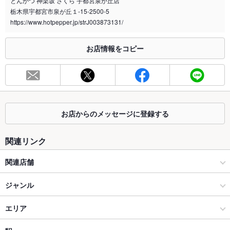
とんかつ 神楽坂 さくら 宇都宮泉が丘店
喫煙専用室
なし
栃木県宇都宮市泉が丘１-15-2500-5
https://www.hotpepper.jp/strJ003873131/
※2020年4月1日～受動喫煙対策に関する法律が施行されています。正しい情報はお店へお問い
合わせください。
お店情報をコピー
お席
総席数
60席(座敷席あり)
最大宴会収
18人(着席時)
容人数
お店からのメッセージに登録する
個室
なし
座敷
なし
関連リンク
掘りごたつ
なし
関連店舗
カウンター
なし
とんかつ神楽坂さくら
ジャンル
ソファー
なし
居酒屋
エリア
テラス席
なし