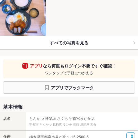
すべての写真を見る
アプリ
なら何度もログイン不要ですぐ確認！
ワンタップで手軽につかえる
アプリでブックマーク
基本情報
店名
とんかつ 神楽坂 さくら 宇都宮泉が丘店
宇都宮 とんかつ 銘柄豚 ランチ 接待 居酒屋 和食
住所
栃木県宇都宮市泉が丘１-15-2500-5