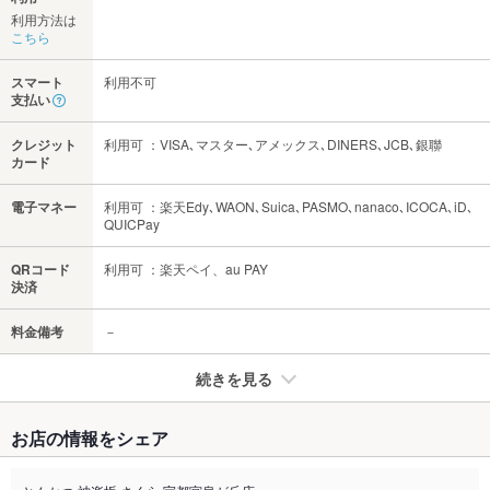
利用方法は
こちら
スマート
利用不可
支払い
クレジット
利用可 ：VISA､マスター､アメックス､DINERS､JCB､銀聯
カード
電子マネー
利用可 ：楽天Edy､WAON､Suica､PASMO､nanaco､ICOCA､iD､
QUICPay
QRコード
利用可 ：楽天ペイ、au PAY
決済
料金備考
－
続きを見る
たばこ
お店の情報をシェア
禁煙・喫煙
全席禁煙