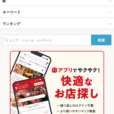
和風
宇都宮市その他
駅
貸切
貸切不可
宇都宮 × 居酒屋
宇都宮市その他 × 居酒屋
駅東公園前駅
キーワード
設備
宇都宮 × 和風
宇都宮市その他 × 和風
峰駅
ランキング
卵焼き
お茶漬け
エビ料理
カニ料理
フライドポテト
とんかつ
Wi-Fi
未確認
カツ丼
ハンバーグ
デザート
峰駅 × 居酒屋
栃木
陽東３丁目駅
栃木のグルメランキング
バリアフリ
なし
ー
検索
峰駅 × 和風
栃木 × 居酒屋
栃木の居酒屋ランキング
駐車場
あり ：45台
栃木 × 和風
宇都宮のグルメランキング
その他設備
－
宇都宮の居酒屋ランキング
その他
飲み放題
なし
宇都宮市その他のグルメランキング
食べ放題
なし
宇都宮市その他の居酒屋ランキング
お子様連れ
お子様連れ歓迎
ウェディン
－
グパーティ