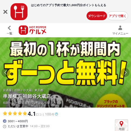
はじめてのアプリ予約で最大
1,000円分ポイントもらえる
ダウンロード
アプリで開く
一覧
マイメニュー
居酒屋 | 祖師ヶ谷大蔵 | 東京都
串屋横丁 祖師谷大蔵店
祖師ヶ谷大蔵/居酒屋/安い/コスパ/駅チカ
4.1
100
口コミ
件
3001～4000円
ただいま営業中
14:00～翌2:00