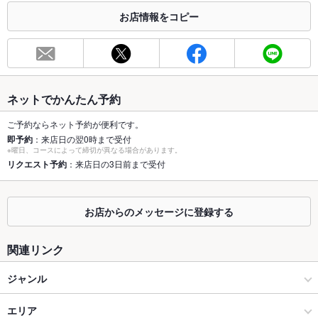
お店情報をコピー
お席
総席数
50席
最大宴会収
52人
容人数
ネットでかんたん予約
個室
なし
ご予約ならネット予約が便利です。
即予約
：来店日の翌0時まで受付
座敷
なし
※曜日、コースによって締切が異なる場合があります。
リクエスト予約
：来店日の3日前まで受付
掘りごたつ
なし
カウンター
あり
お店からのメッセージに登録する
ソファー
なし
関連リンク
テラス席
なし
ジャンル
貸切
貸切不可
居酒屋
エリア
設備