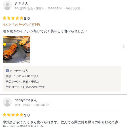
ききさん
30代前半/女性・来店日：2026/07/31・16回の投稿
5.0
ホットペッパーグルメで予約
引き続きのイノシシ祭りで安く美味しく食べられした！
ディナー | 2人
会計：1,501～2,000円/人
来店シーン：家族・子供と
予約コース：お席のみのご予約
haruyamaさん
女性・投稿日：2026/06/21
5.0
串焼きが安くたくさん食べられます。飲んでる間に持ち帰りの串も頼めて家
族へのお土産ができました。