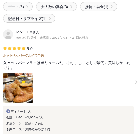
デート(6)
大人数の宴会(3)
接待・会食(1)
記念日・サプライズ(1)
MASERAさん
50代後半/男性・来店日：2026/07/31・21回の投稿
5.0
ホットペッパーグルメで予約
久々のレバーフライはボリュームたっぷり、しっとりで最高に美味しかった
です。
ディナー | 1人
会計：1,501～2,000円/人
来店シーン：家族・子供と
予約コース：お席のみのご予約