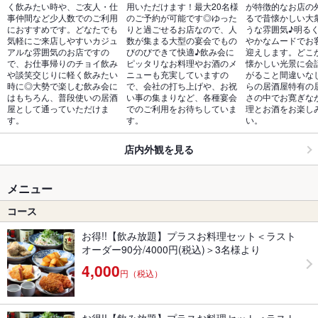
く飲みたい時や、ご友人・仕
用いただけます！最大20名様
が特徴的なお店の
事仲間など少人数でのご利用
のご予約が可能です◎ゆった
るで昔懐かしい大
におすすめです。どなたでも
りと過ごせるお店なので、人
うな雰囲気♪明る
気軽にご来店しやすいカジュ
数が集まる大型の宴会でもの
やかなムードでお
アルな雰囲気のお店ですの
びのびできて快適♪飲み会に
迎えします。どこ
で、お仕事帰りのチョイ飲み
ピッタリなお料理やお酒のメ
懐かしい光景に会
や談笑交じりに軽く飲みたい
ニューも充実していますの
がること間違いな
時に◎大勢で楽しむ飲み会に
で、会社の打ち上げや、お祝
らの居酒屋特有の
はもちろん、普段使いの居酒
い事の集まりなど、各種宴会
さの中でお寛ぎな
屋として通っていただけま
でのご利用をお待ちしていま
理とお酒をお楽し
す。
す。
い。
店内外観を見る
メニュー
コース
お得!!【飲み放題】プラスお料理セット＜ラスト
オーダー90分/4000円(税込)＞3名様より
4,000
円（税込）