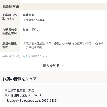
感染症対策
お客様への
会計処理
取り組み
非接触型決済あり
従業員の安
頻繁な手洗い
全衛生管理
店舗の衛生
換気設備の設置と換気、多数の人が触れる箇所の消毒、備品/卓
管理
上設置物の消毒
※各項目の詳細は
こちら
をご確認ください。
続きを見る
たばこ
お店の情報をシェア
禁煙・喫煙
全席禁煙
串屋横丁 祖師谷大蔵店
喫煙専用室
なし
東京都世田谷区砧８－10－1
https://www.hotpepper.jp/strJ003916833/
※2020年4月1日～受動喫煙対策に関する法律が施行されています。正しい情報はお店へお問い
合わせください。