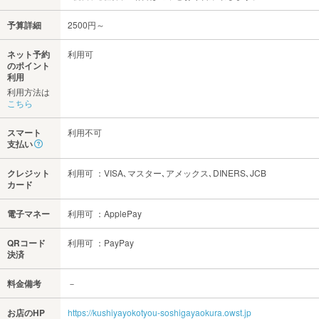
予算詳細
2500円～
ネット予約
利用可
のポイント
利用
利用方法は
こちら
スマート
利用不可
支払い
クレジット
利用可 ：VISA､マスター､アメックス､DINERS､JCB
カード
電子マネー
利用可 ：ApplePay
QRコード
利用可 ：PayPay
決済
料金備考
－
お店のHP
https://kushiyayokotyou-soshigayaokura.owst.jp