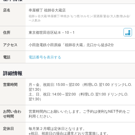
店名
串屋横丁 祖師谷大蔵店
祖師ヶ谷大蔵/串屋横丁/串焼き/もつ煮/ホルモン/居酒屋/宴会/大人数/飲み会/
一人飲み
住所
東京都世田谷区砧８－10－1
アクセス
小田急電鉄小田原線「祖師谷大蔵」北口から徒歩2分
電話
電話番号を表示する
詳細情報
営業時間
月～金、祝前日: 15:00～翌2:00 （料理L.O. 翌1:00 ドリンクL.O.
翌1:30）
土、日、祝日: 14:00～翌2:00 （料理L.O. 翌1:00 ドリンクL.O.
翌1:30）
お問い合わ
営業時間内にお願いいたします。ご予約は便利なNET予約をご
せ時間
利用ください。
定休日
毎月第２月曜は定休日となります。
※祝日、祝前日の場合は通常どおり営業致します。