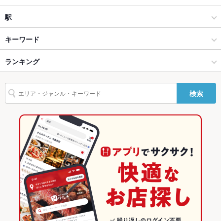
Wi-Fi
なし
創作
祖師ヶ谷大蔵
駅
バリアフリ
なし
祖師ヶ谷大蔵・成城学園前 × 居酒屋
祖師ヶ谷大蔵 × 居酒屋
祖師ケ谷大蔵駅
キーワード
ー
祖師ヶ谷大蔵・成城学園前 × 創作
祖師ヶ谷大蔵 × 創作
ランキング
串かつ
馬刺し
モツ焼き
カニ料理
ローストビーフ
にんにく料理
駐車場
なし
フライドポテト
ソーセージ
レバー
つくね
鶏皮
もつ鍋
炭火焼
その他設備
－
祖師ケ谷大蔵駅 × 居酒屋
東京
東京のグルメランキング
検索
ジビエ
その他
祖師ケ谷大蔵駅 × 創作
東京 × 居酒屋
東京の居酒屋ランキング
飲み放題
なし
東京 × 創作
祖師ヶ谷大蔵・成城学園前のグルメランキング
食べ放題
なし
祖師ヶ谷大蔵・成城学園前の居酒屋ランキング
お酒
焼酎充実
祖師ヶ谷大蔵のグルメランキング
お子様連れ
お子様連れOK
祖師ヶ谷大蔵の居酒屋ランキング
ウェディン
－
グパーティ
ー二次会