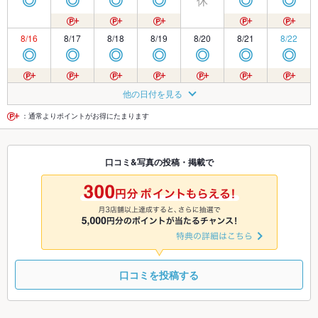
休
◎
◎
◎
◎
◎
◎
8/16
8/17
8/18
8/19
8/20
8/21
8/22
◎
◎
◎
◎
◎
◎
◎
8/23
8/24
8/25
8/26
8/27
8/28
8/29
他の日付を見る
◎
◎
◎
◎
◎
◎
◎
：通常よりポイントがお得にたまります
8/30
8/31
9/1
9/2
9/3
9/4
9/5
口コミ&写真の投稿・掲載で
◎
◎
◎
◎
◎
◎
◎
9/6
9/7
9/8
9/9
9/10
9/11
9/12
◎
◎
◎
◎
◎
◎
◎
口コミを投稿する