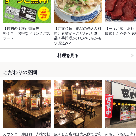
【最初の１杯が毎日無
【注文必須！絶品の煮込み料
【一度お試しあれ
料！？】お得なドリンクパス
理】素材からこだわった逸
厳選した赤身を使
ポート
品！手間暇かけたやわらかモ
ツ煮込み♪
料理を見る
こだわりの空間
カウンター席はお一人様で軽
広々した店内は大人数でご利
赤ちょうちんが外