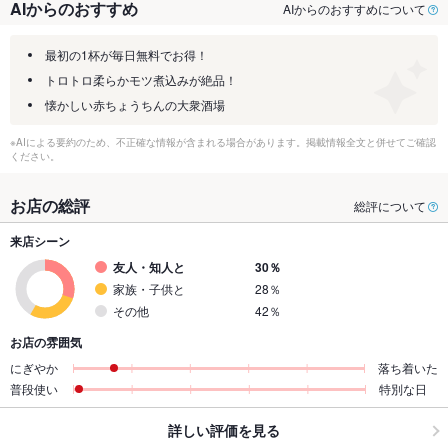
AIからのおすすめ
AIからのおすすめについて
最初の1杯が毎日無料でお得！
トロトロ柔らかモツ煮込みが絶品！
懐かしい赤ちょうちんの大衆酒場
※AIによる要約のため、不正確な情報が含まれる場合があります。掲載情報全文と併せてご確認
ください。
お店の総評
総評について
来店シーン
友人・知人と
30％
家族・子供と
28％
その他
42％
お店の雰囲気
にぎやか
落ち着いた
普段使い
特別な日
詳しい評価を見る