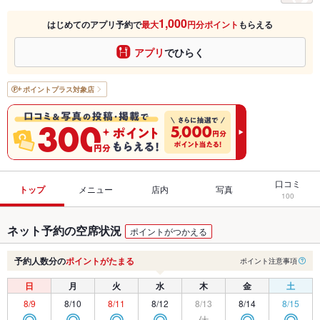
1,000
はじめてのアプリ予約で
最大
円分ポイント
もらえる
アプリ
でひらく
ポイントプラス
対象店
口コミ
トップ
メニュー
店内
写真
100
ネット予約の空席状況
ポイントがつかえる
予約人数分の
ポイントがたまる
ポイント注意事項
日
月
火
水
木
金
土
8/9
8/10
8/11
8/12
8/13
8/14
8/15