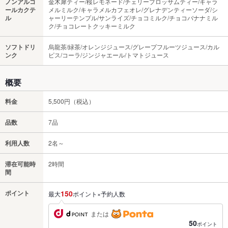
ノンアルコ
金木犀ティー/桜レモネード/チェリーブロッサムティー/キャラ
ールカクテ
メルミルク/キャラメルカフェオレ/グレナデンティーソーダ/シ
ル
ャーリーテンプル/サンライズ/チョコミルク/チョコバナナミル
ク/チョコレートクッキーミルク
ソフトドリ
烏龍茶/緑茶/オレンジジュース/グレープフルーツジュース/カル
ンク
ピス/コーラ/ジンジャエール/トマトジュース
概要
料金
5,500円（税込）
品数
7品
利用人数
2名～
滞在可能時
2時間
間
ポイント
150
最大
ポイント×予約人数
または
50
ポイント