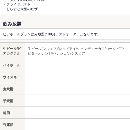
・フライドポテト
・しらすと大葉のピザ
飲み放題
ビアホールプラン飲み放題(100分ラストオーダーとなります)
生ビール/ビ
生ビール(マルエフ)/レッドアイ/シャンディーガフ/コークビア/
アカクテル
ビターオレンジ/パナシェ/カシスビア
ハイボール
ウイスキー
麦焼酎
芋焼酎
梅酒
杏露酒