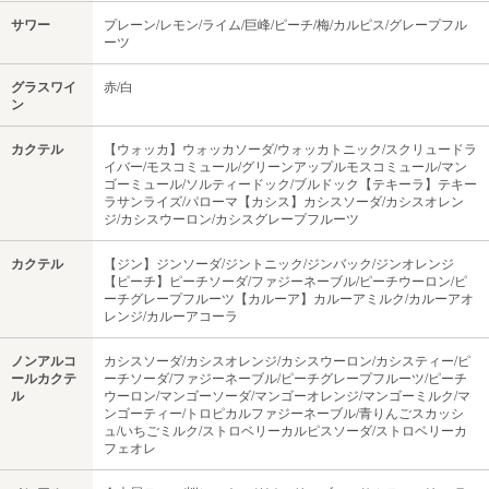
サワー
プレーン/レモン/ライム/巨峰/ピーチ/梅/カルピス/グレープフル
ーツ
グラスワイ
赤/白
ン
カクテル
【ウォッカ】ウォッカソーダ/ウォッカトニック/スクリュードラ
イバー/モスコミュール/グリーンアップルモスコミュール/マン
ゴーミュール/ソルティードック/ブルドック【テキーラ】テキー
ラサンライズ/パローマ【カシス】カシスソーダ/カシスオレン
ジ/カシスウーロン/カシスグレープフルーツ
カクテル
【ジン】ジンソーダ/ジントニック/ジンバック/ジンオレンジ
【ピーチ】ピーチソーダ/ファジーネーブル/ピーチウーロン/ピ
ーチグレープフルーツ【カルーア】カルーアミルク/カルーアオ
レンジ/カルーアコーラ
ノンアルコ
カシスソーダ/カシスオレンジ/カシスウーロン/カシスティー/ピ
ールカクテ
ーチソーダ/ファジーネーブル/ピーチグレープフルーツ/ピーチ
ル
ウーロン/マンゴーソーダ/マンゴーオレンジ/マンゴーミルク/マ
ンゴーティー/トロピカルファジーネーブル/青りんごスカッシ
ュ/いちごミルク/ストロベリーカルピスソーダ/ストロベリーカ
フェオレ