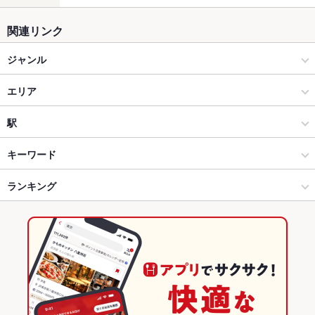
関連リンク
ジャンル
ダイニングバー・バル
エリア
スペインバル・イタリアンバール
鍛冶屋町
駅
高松市中心部 × ダイニングバー・バル
鍛冶屋町 × ダイニングバー・バル
片原町駅
キーワード
高松市中心部 × スペインバル・イタリアンバール
鍛冶屋町 × スペインバル・イタリアンバール
瓦町駅
ランキング
からあげ
お茶漬け
エビ料理
ローストビーフ
フライドポテト
ソーセージ
レバー
ハンバーグ
カレーライス
トリュフ
グラタン
瓦町駅 × ダイニングバー・バル
香川
高松駅
香川のグルメランキング
パスタ
ピザ
マルゲリータ
焼売
牛タン
ケーキ
パフェ
瓦町駅 × スペインバル・イタリアンバール
香川 × ダイニングバー・バル
香川のダイニングバー・バルランキング
デザート
アヒージョ
生ハム
チーズケーキ
香川 × スペインバル・イタリアンバール
香川のスペインバル・イタリアンバールランキング
高松市中心部のグルメランキング