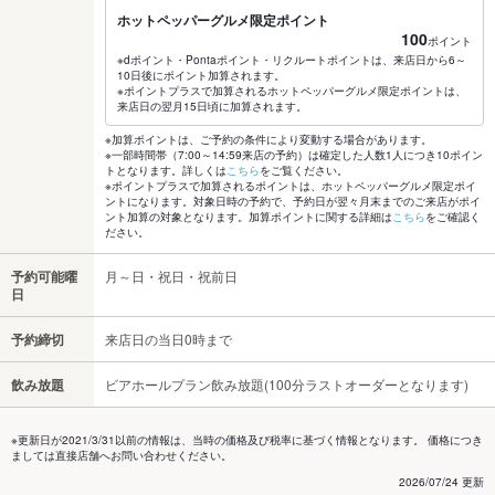
ホットペッパーグルメ限定ポイント
100
ポイント
※dポイント・Pontaポイント・リクルートポイントは、来店日から6～
10日後にポイント加算されます。
※ポイントプラスで加算されるホットペッパーグルメ限定ポイントは、
来店日の翌月15日頃に加算されます。
※加算ポイントは、ご予約の条件により変動する場合があります。
※一部時間帯（7:00～14:59来店の予約）は確定した人数1人につき10ポイン
トとなります。詳しくは
こちら
をご覧ください。
※ポイントプラスで加算されるポイントは、ホットペッパーグルメ限定ポイ
ントになります。対象日時の予約で、予約日が翌々月末までのご来店がポイ
ント加算の対象となります。加算ポイントに関する詳細は
こちら
をご確認く
ださい。
予約可能曜
月～日・祝日・祝前日
日
予約締切
来店日の当日0時まで
飲み放題
ビアホールプラン飲み放題(100分ラストオーダーとなります)
※更新日が2021/3/31以前の情報は、当時の価格及び税率に基づく情報となります。 価格につき
ましては直接店舗へお問い合わせください。
2026/07/24 更新