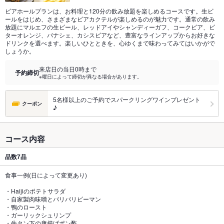
ビアホールプランは、お料理と120分の飲み放題を楽しめるコースです。生ビ
ールをはじめ、さまざまなビアカクテルが楽しめるのが魅力です。通常の飲み
放題にマルエフの生ビール、レッドアイやシャンディーガフ、コークビア、ビ
ターオレンジ、パナシェ、カシスビアなど、豊富なラインアップからお好きな
ドリンクを選べます。楽しいひとときを、心ゆくまで味わってみてはいかがで
しょうか。
来店日の当日0時まで
予約締切
※曜日によって締切が異なる場合があります。
5名様以上のご予約でスパークリングワインプレゼント
クーポン
♪
コース内容
品数
7品
食事一例(日によって変更あり)
・Haijiのポテトサラダ
・自家製肉味噌とパリパリピーマン
・鴨のロースト
・ガーリックシュリンプ
・牛タン下の唐揚げポン酢