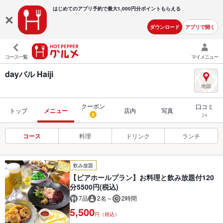
はじめてのアプリ予約で最大
1,000円分ポイントもらえる
ダウンロード
アプリで開く
コース一覧
マイメニュー
dayバル Haiji
クーポン
口コミ
トップ
メニュー
店内
写真
3
34
コース
料理
ドリンク
ランチ
飲み放題
【ビアホールプラン】お料理と飲み放題付120
分5500円(税込)
7品
2名～
2時間
5,500
円（税込）