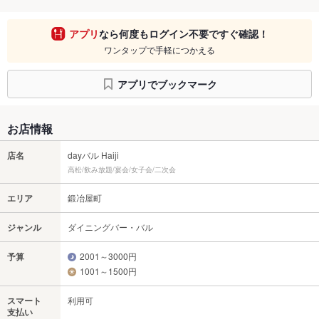
アプリ
なら何度もログイン不要ですぐ確認！
ワンタップで手軽につかえる
アプリでブックマーク
お店情報
店名
dayバル Haiji
高松/飲み放題/宴会/女子会/二次会
エリア
鍛冶屋町
ジャンル
ダイニングバー・バル
予算
2001～3000円
1001～1500円
スマート
利用可
支払い