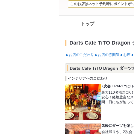
このお店はネット予約時にポイントが
トップ
Darts Cafe TiTO D
お店のこだわり
お店の雰囲気
お席
Darts Cafe TiTO Drago
インテリアへのこだわり
2次会・PARTYに
最大110名様迄OK
安心！経験豊富なス
間…日にちが迫って
気軽にダーツを楽し
会社帰りや、2次会