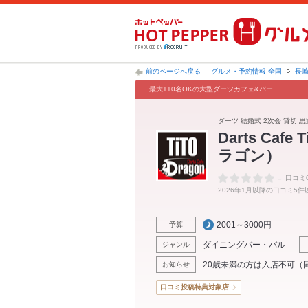
前のページへ戻る
グルメ・予約情報 全国
長
最大110名OKの大型ダーツカフェ&バー
ダーツ 結婚式 2次会 貸切 
Darts Caf
ラゴン）
-
口コミ
2026年1月以降の口コミ5
2001～3000円
予算
ダイニングバー・バル
ジャンル
20歳未満の方は入店不可（
お知らせ
口コミ投稿特典対象店