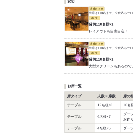
貸切
着席は110名まで、立食込みで1
貸切110名様×1
レイアウトも自由自在！
着席は110名まで、立食込みで1
貸切110名様×1
大型スクリーンもあるので、
お席一覧
席タイプ
人数 × 席数
席の
テーブル
12名様×1
10
ダー
テーブル
6名様×7
お作
テーブル
4名様×6
ダー