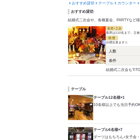
おすすめ貸切
テーブル
カウンター
おすすめ貸切
結婚式二次会や、各種宴会、PARTYな
着席は110名まで、立食
分煙出来ます☆
人数
条件
結婚式二次会もTi
テーブル
テーブル12名様×1
10名様以上でも当日予約O
テーブル6名様×7
ダーツはもちろん♪女子会