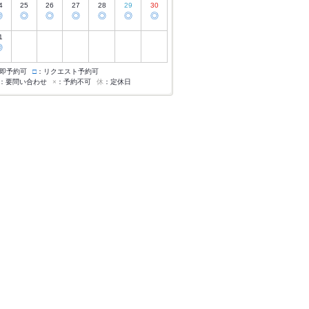
4
25
26
27
28
29
30
◎
◎
◎
◎
◎
◎
◎
1
◎
即予約可
□
：リクエスト予約可
：要問い合わせ
×
：予約不可
休
：定休日