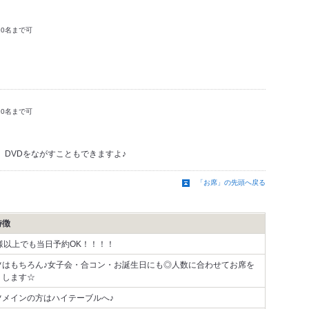
10名まで可
10名まで可
DVDをながすこともできますよ♪
「お席」の先頭へ戻る
特徴
名様以上でも当日予約OK！！！！
ツはもちろん♪女子会・合コン・お誕生日にも◎人数に合わせてお席を
りします☆
ツメインの方はハイテーブルへ♪