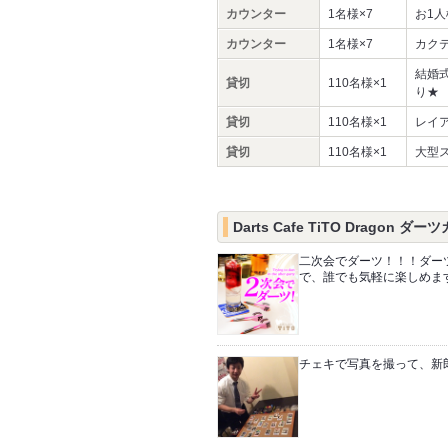
カウンター
1名様×7
お1
カウンター
1名様×7
カク
結婚
貸切
110名様×1
り★
貸切
110名様×1
レイ
貸切
110名様×1
大型
Darts Cafe TiTO Dragon
二次会でダーツ！！！ダー
で、誰でも気軽に楽しめま
チェキで写真を撮って、新