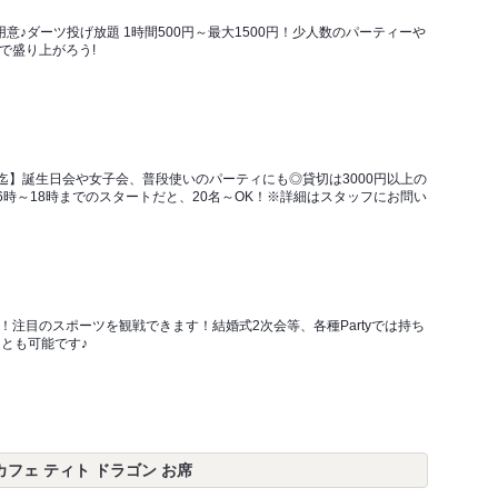
意♪ダーツ投げ放題 1時間500円～最大1500円！少人数のパーティーや
で盛り上がろう!
様迄】誕生日会や女子会、普段使いのパーティにも◎貸切は3000円以上の
16時～18時までのスタートだと、20名～OK！※詳細はスタッフにお問い
！注目のスポーツを観戦できます！結婚式2次会等、各種Partyでは持ち
ことも可能です♪
 ダーツカフェ ティト ドラゴン お席