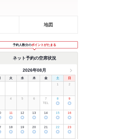
地図
予約人数分の
ポイントがたまる
ネット予約の空席状況
2026年08月
月
火
水
木
金
土
日
1
2
3
4
5
6
7
8
9
TEL
◎
◎
0
11
12
13
14
15
16
◎
◎
◎
◎
◎
◎
◎
7
18
19
20
21
22
23
◎
◎
◎
◎
◎
◎
◎