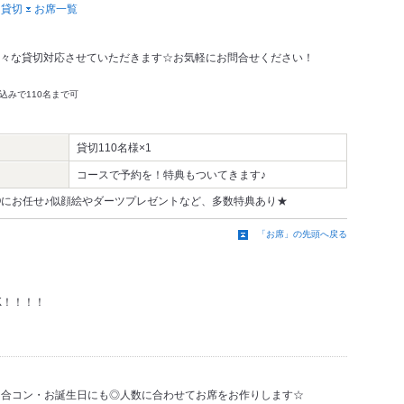
貸切
お席一覧
ど様々な貸切対応させていただきます☆お気軽にお問合せください！
込みで110名まで可
貸切110名様×1
コースで予約を！特典もついてきます♪
TOにお任せ♪似顔絵やダーツプレゼントなど、多数特典あり★
「お席」の先頭へ戻る
K！！！！
・合コン・お誕生日にも◎人数に合わせてお席をお作りします☆