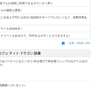
人様でもお気軽に利用できるカウンター席☆
テルの種類も豊富♪
式二次会もTiTOにお任せ♪似顔絵やダーツプレゼントなど、多数特典あ
アウトも自由自在！
スクリーンもあるので、DVDをながすこともできますよ♪
「お席」の先頭へ戻る
 ダーツカフェ ティト ドラゴン 設備
ツはパーティにもピッタリ♪矢を投げて的を狙うシンプルなゲームなの
す♪
郎新婦へプレゼント♪