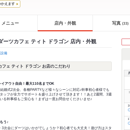
つかえます
メニュー
店内・外観
写真
(33)
ragon ダーツカフェ ティト ドラゴン 店内・外観
設備
n ダーツカフェ ティト ドラゴン お店のこだわり
♪レイアウト自由！最大110名までOK
！結婚式2次会、各種PARTYなど様々なシーンに対応♪幹事初心者様でも
タッフが全力でサポート＆盛り上げさせて頂きます！！あと2週間、3週
いる幹事様もご安心を！まずは一度お問合せくださいませ♪
1
1
もう♪
・3次会にダーツはいかがでしょうか？初心者でも大丈夫！遊び方はスタ