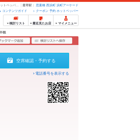
雰囲気 | Darts Cafe TiTO Dragon ダーツカフェ ティト ドラゴン - クーポン・予約のホットペッパーグルメ
最寄駅：
思案橋
西浜町
浜町アーケード
コンテンツガイド
クーポン 予約 ホットペッパー
検討リスト
最近見たお店
マイメニュー
外観
空席確認・予約する
電話番号を表示する