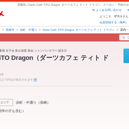
よくある問い合わせ
ようこそ、
さん
ゲスト
会員登録する（無料）
崎
長崎市
浜町・中通り
Darts Cafe TiTO Dragon ダーツカフェ ティト ドラゴン
店内・
思案橋 女子会 飲み放題 宴会 シャンパンタワー 誕生日
e TiTO Dragon（ダーツカフェ ティト ド
0件
件以上で評点が表示されます
浜町・中通り
（
長崎
）
エリア
同伴の方も含む）