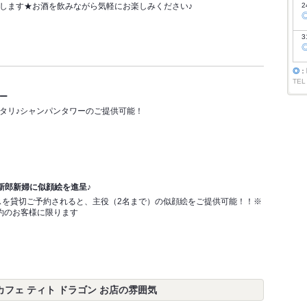
します★お酒を飲みながら気軽にお楽しみください♪
2
3
◎
：
TEL
ー
タリ♪シャンパンタワーのご提供可能！
!新郎新婦に似顔絵を進呈♪
ースを貸切ご予約されると、主役（2名まで）の似顔絵をご提供可能！！※
約のお客様に限ります
n ダーツカフェ ティト ドラゴン お店の雰囲気