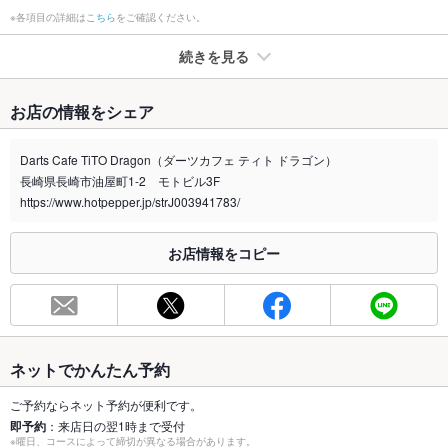
※各項目の詳細は
こちら
をご確認ください。
続きを見る
たばこ
お店の情報をシェア
禁煙・喫煙
全席喫煙可
禁煙席はございません。ご了承ください。
Darts Cafe TiTO Dragon（ダーツカフェ ティト ドラゴン）
長崎県長崎市油屋町1-2 モトビル3F
喫煙専用室
なし
https://www.hotpepper.jp/strJ003941783/
※2020年4月1日～受動喫煙対策に関する法律が施行されています。正しい情報はお店へお問い
合わせください。
お店情報をコピー
お席
総席数
68席(総席数68席ございます。貸切可能です。)
最大宴会収
110人(立食時※110人以上はご相談ください。)
容人数
ネットでかんたん予約
個室
なし ：ございません。ご了承下さい。
ご予約ならネット予約が便利です。
即予約
：来店日の翌1時まで受付
※曜日、コースによって締切が異なる場合があります。
座敷
なし ：ございません。ご了承下さい。