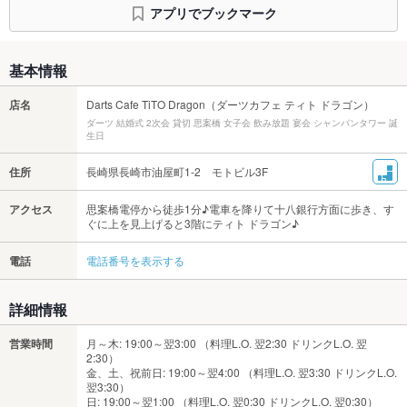
アプリでブックマーク
基本情報
店名
Darts Cafe TiTO Dragon（ダーツカフェ ティト ドラゴン）
ダーツ 結婚式 2次会 貸切 思案橋 女子会 飲み放題 宴会 シャンパンタワー 誕
生日
住所
長崎県長崎市油屋町1-2 モトビル3F
アクセス
思案橋電停から徒歩1分♪電車を降りて十八銀行方面に歩き、す
ぐに上を見上げると3階にティト ドラゴン♪
電話
電話番号を表示する
詳細情報
営業時間
月～木: 19:00～翌3:00 （料理L.O. 翌2:30 ドリンクL.O. 翌
2:30）
金、土、祝前日: 19:00～翌4:00 （料理L.O. 翌3:30 ドリンクL.O.
翌3:30）
日: 19:00～翌1:00 （料理L.O. 翌0:30 ドリンクL.O. 翌0:30）