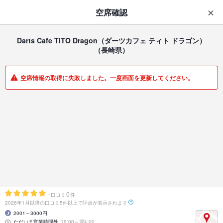
はじめてのアプリ予約で最大
1,000円分ポイントもらえる
空席確認
ダウンロード
アプリで開く
Darts Cafe TiTO Dragon（ダーツカフェ ティト ドラゴン）
（長崎県）
一覧
マイメニュー
空席情報の取得に失敗しました。一度画面を更新してください。
ダイニングバー・バル | 浜町・中通り | 長崎県
Darts Cafe TiTO Dragon（ダーツカフェ ティト ドラゴ
ン）
最大110名OKの大型ダーツカフェ&バー
-
0
口コミ
件
2026年1月以降の口コミ5件以上で評点が表示されます
2001～3000円
ただいま営業時間外
19:00～翌4:00