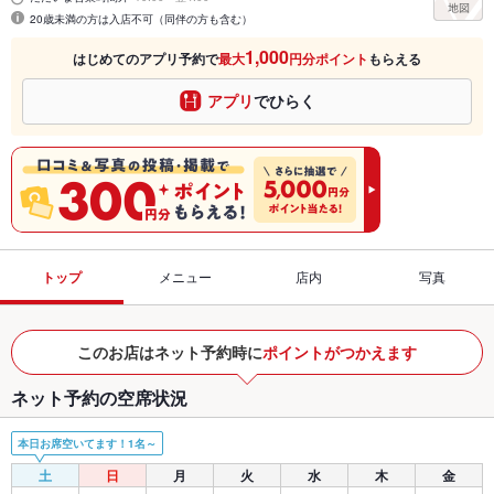
20歳未満の方は入店不可（同伴の方も含む）
1,000
はじめてのアプリ予約で
最大
円分ポイント
もらえる
アプリ
でひらく
トップ
メニュー
店内
写真
このお店はネット予約時に
ポイントがつかえます
ネット予約の空席状況
本日お席空いてます！1名～
土
日
月
火
水
木
金