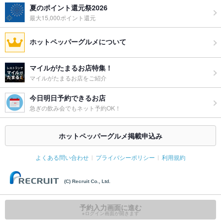
応
夏のポイント還元祭2026
最大15,000ポイント還元
備考
店内、備品の破損や汚損があった場合はその損害を実費請求さ
せていただきます。
ホットペッパーグルメについて
マイルがたまるお店特集！
マイルがたまるお店をご紹介
今日明日予約できるお店
急ぎの飲み会でもネット予約OK！
ホットペッパーグルメ掲載申込み
よくある問い合わせ
プライバシーポリシー
利用規約
(C) Recruit Co., Ltd.
この日時はリクエスト予約です
予約入力画面に進む
ネット予約する
※ログイン画面が開きます
※ホットペッパーグルメサイト上からお店へ予約をリクエストします。予約リクエストを受け取
ブックマーク
電話
ったお店から、予約受付可否の連絡が来て予約が成立します。