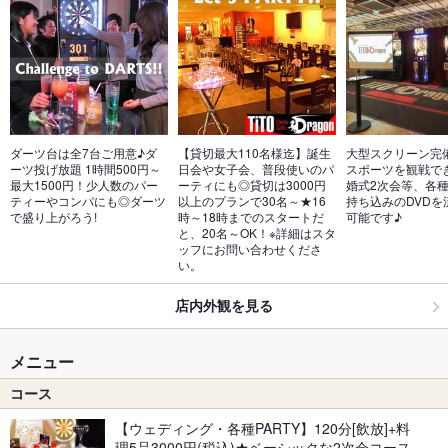
ダーツ台は全7台ご用意♪ダ
【貸切最大110名様迄】誕生
大型スクリーン完
ーツ投げ放題 1時間500円～
日会や女子会、普段使いのパ
スポーツを観戦で
最大1500円！少人数のパー
ーティにも◎貸切は3000円
婚式2次会等、各種P
ティーやコンパにも◎ダーツ
以上のプランで30名～★16
持ち込みのDVDを
で盛り上がろう!
時～18時までのスタートだ
可能です♪
と、20名～OK！※詳細はスタ
ッフにお問い合わせくださ
い。
店内外観を見る
メニュー
コース
【ウェディング・各種PARTY】120分[飲放]+料
理5品3000円(税込)★ベーシックな2次会コース