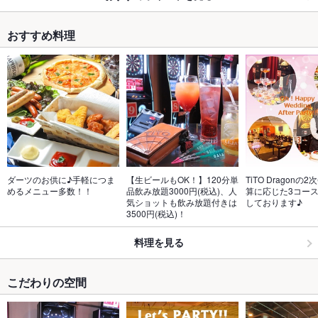
おすすめ料理
ダーツのお供に♪手軽につま
【生ビールもOK！】120分単
TiTO Dragonの
めるメニュー多数！！
品飲み放題3000円(税込)、人
算に応じた3コー
気ショットも飲み放題付きは
しております♪
3500円(税込)！
料理を見る
こだわりの空間