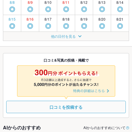
8/8
8/9
8/10
8/11
8/12
8/13
8/14
◎
◎
◎
◎
◎
◎
◎
8/15
8/16
8/17
8/18
8/19
8/20
8/21
◎
◎
◎
◎
◎
◎
◎
8/22
8/23
8/24
8/25
8/26
8/27
8/28
他の日付を見る
◎
◎
◎
◎
◎
◎
◎
8/29
8/30
8/31
9/1
9/2
9/3
9/4
◎
◎
◎
◎
◎
◎
◎
口コミ&写真の投稿・掲載で
9/5
9/6
9/7
9/8
9/9
9/10
9/11
◎
◎
◎
◎
◎
◎
◎
口コミを投稿する
AIからのおすすめ
AIからのおすすめについて