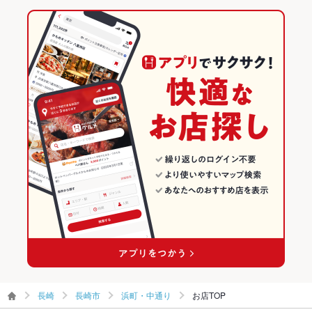
英語メニュ
あり
長崎 × 洋・和洋・各国料理・その他
長崎市のグルメランキング
ー
長崎市のダイニングバー・バルランキング
その他設備
ダーツ投げ放題/ダーツマシン8台/高性能浄水器シーガルフォー
の水を使用しております
浜町・中通りのグルメランキング
その他
飲み放題
あり ：ダーツ投げ放題付き有
食べ放題
なし ：ございません。ご了承ください。
お酒
カクテル充実
お子様連れ
お子様連れ不可
ウェディン
大歓迎！各種宴会特典充実！【新郎新婦無料！似顔絵プレゼン
グパーティ
ト・案内状作成など♪】
ー二次会
お祝い・サ
可
長崎
長崎市
浜町・中通り
お店TOP
プライズ対