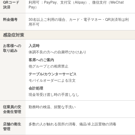
QRコード
利用可 ：PayPay、支付宝（Alipay）、微信支付（WeChat
決済
Pay）
料金備考
30名以上ご利用の場合、カード・電子マネー・QR決済等は利
用不可
感染症対策
お客様への
入店時
取り組み
体調不良の方への自粛呼びかけあり
客席へのご案内
他グループとの相席禁止
テーブル/カウンターサービス
モバイルオーダーによる注文
会計処理
現金等受け渡し時の手渡しなし
従業員の安
勤務時の検温、頻繁な手洗い
全衛生管理
店舗の衛生
多数の人が触れる箇所の消毒、備品/卓上設置物の消毒
管理