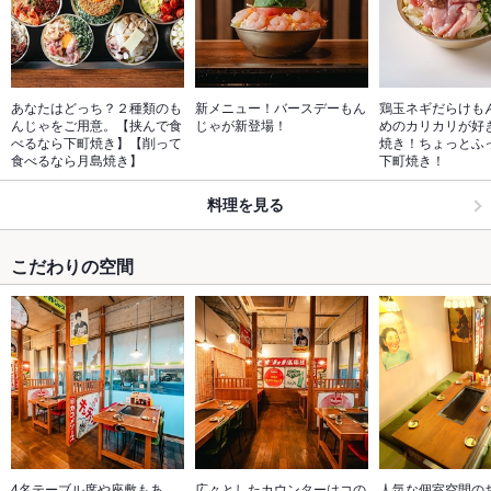
あなたはどっち？２種類のも
新メニュー！バースデーもん
鶏玉ネギだらけも
んじゃをご用意。【挟んで食
じゃが新登場！
めのカリカリが好
べるなら下町焼き】【削って
焼き！ちょっとふ
食べるなら月島焼き】
下町焼き！
料理を見る
こだわりの空間
4名テーブル席や座敷もあ
広々としたカウンターはコの
人気な個室空間の