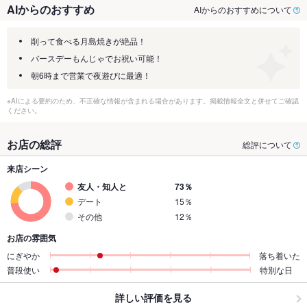
AIからのおすすめ
AIからのおすすめについて
削って食べる月島焼きが絶品！
バースデーもんじゃでお祝い可能！
朝6時まで営業で夜遊びに最適！
※AIによる要約のため、不正確な情報が含まれる場合があります。掲載情報全文と併せてご確認
ください。
お店の総評
総評について
来店シーン
友人・知人と
73％
デート
15％
その他
12％
お店の雰囲気
にぎやか
落ち着いた
普段使い
特別な日
詳しい評価を見る