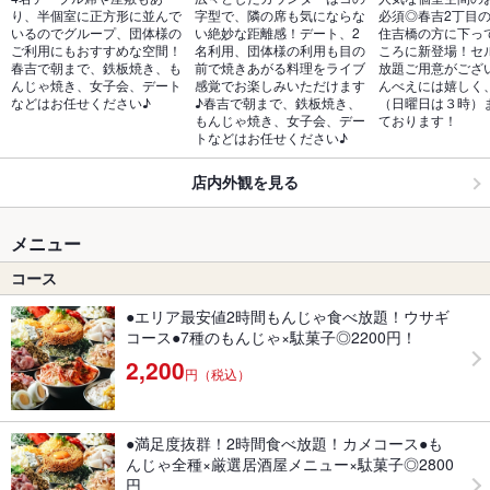
り、半個室に正方形に並んで
字型で、隣の席も気にならな
必須◎春吉2丁目
いるのでグループ、団体様の
い絶妙な距離感！デート、2
住吉橋の方に下っ
ご利用にもおすすめな空間！
名利用、団体様の利用も目の
ころに新登場！セ
春吉で朝まで、鉄板焼き、も
前で焼きあがる料理をライブ
放題ご用意がござ
んじゃ焼き、女子会、デート
感覚でお楽しみいただけます
んべえには嬉しく
などはお任せください♪
♪春吉で朝まで、鉄板焼き、
（日曜日は３時）
もんじゃ焼き、女子会、デー
ております！
トなどはお任せください♪
店内外観を見る
メニュー
コース
●エリア最安値2時間もんじゃ食べ放題！ウサギ
コース●7種のもんじゃ×駄菓子◎2200円！
2,200
円（税込）
●満足度抜群！2時間食べ放題！カメコース●も
んじゃ全種×厳選居酒屋メニュー×駄菓子◎2800
円