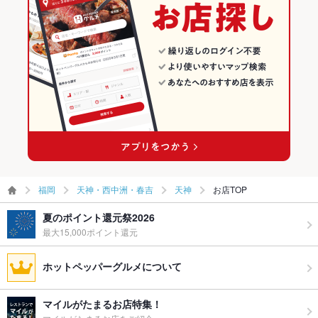
天神・西中洲・春吉 × もんじゃ焼き
福岡 × お好み焼き・もんじゃ
天神の居酒屋ランキング
お子様連れ
お子様連れ不可 ：改正健康増進法に伴い、２０歳未満のお客
様 入店不可
赤坂駅 × お好み焼き・もんじゃ
福岡 × もんじゃ焼き
ウェディン
－
グパーティ
赤坂駅 × もんじゃ焼き
ー二次会
備考
－
福岡
天神・西中洲・春吉
天神
お店TOP
夏のポイント還元祭2026
最大15,000ポイント還元
ホットペッパーグルメについて
マイルがたまるお店特集！