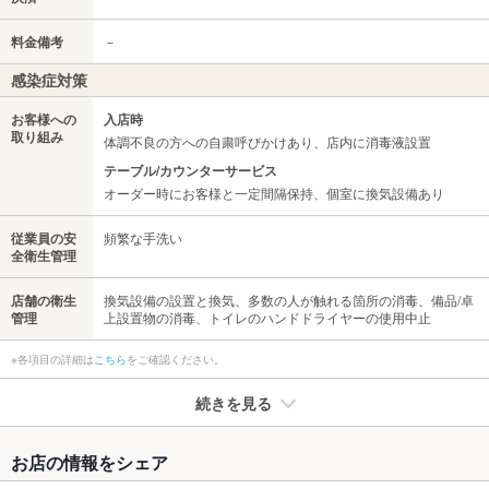
料金備考
－
感染症対策
お客様への
入店時
取り組み
体調不良の方への自粛呼びかけあり、店内に消毒液設置
テーブル/カウンターサービス
オーダー時にお客様と一定間隔保持、個室に換気設備あり
従業員の安
頻繁な手洗い
全衛生管理
店舗の衛生
換気設備の設置と換気、多数の人が触れる箇所の消毒、備品/卓
管理
上設置物の消毒、トイレのハンドドライヤーの使用中止
※各項目の詳細は
こちら
をご確認ください。
続きを見る
たばこ
お店の情報をシェア
禁煙・喫煙
全席喫煙可