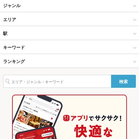
ジャンル
テラス席
なし
居酒屋
エリア
貸切
貸切不可
設備
和風
天神
駅
Wi-Fi
未確認
天神・西中洲・春吉 × 居酒屋
天神 × 居酒屋
赤坂駅
キーワード
バリアフリ
なし
ー
天神・西中洲・春吉 × 和風
天神 × 和風
西鉄福岡駅
ランキング
エビ料理
ウインナー
地鶏
シーフード
ジェノベーゼ
マルゲリータ
パクチー
駐車場
なし
赤坂駅 × 居酒屋
天神 × お好み焼き・もんじゃ
薬院大通駅
福岡のグルメランキング
検索
その他設備
－
赤坂駅 × 和風
天神 × もんじゃ焼き
福岡の居酒屋ランキング
その他
お好み焼き・もんじゃ
福岡
天神・西中洲・春吉のグルメランキング
飲み放題
あり ：セルフ飲み放題
もんじゃ焼き
福岡 × 居酒屋
天神・西中洲・春吉の居酒屋ランキング
食べ放題
なし
天神・西中洲・春吉 × お好み焼き・もんじゃ
福岡 × 和風
天神のグルメランキング
お酒
カクテル充実