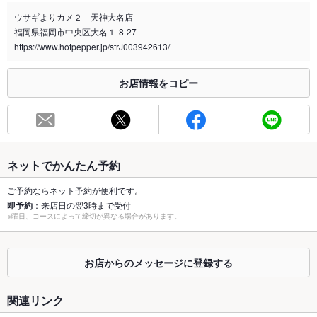
改正健康増進法に伴い、２０歳未満のお客様 入店不可
ウサギよりカメ２ 天神大名店
福岡県福岡市中央区大名１-8-27
喫煙専用室
なし
https://www.hotpepper.jp/strJ003942613/
※2020年4月1日～受動喫煙対策に関する法律が施行されています。正しい情報はお店へお問い
合わせください。
お店情報をコピー
お席
総席数
20席(テーブル、座敷、掘りごたつ、カウンターあり！)
最大宴会収
30人
容人数
ネットでかんたん予約
個室
なし
ご予約ならネット予約が便利です。
即予約
：来店日の翌3時まで受付
※曜日、コースによって締切が異なる場合があります。
座敷
なし
掘りごたつ
なし
お店からのメッセージに登録する
カウンター
なし
関連リンク
ソファー
なし