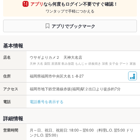
アプリ
なら何度もログイン不要ですぐ確認！
ワンタップで手軽につかえる
アプリでブックマーク
基本情報
店名
ウサギよりカメ２ 天神大名店
天神 大名 薬院 居酒屋 飲み放題 もんじゃ 鉄板焼き 深夜 女子会 デート 家族
住所
福岡県福岡市中央区大名１-8-27
アクセス
福岡市地下鉄空港線赤坂(福岡)駅２出口より徒歩約7分
電話
電話番号を表示する
詳細情報
営業時間
月～日、祝日、祝前日: 18:00～翌6:00 （料理L.O. 翌5:00 ドリ
ンクL.O. 翌5:00）