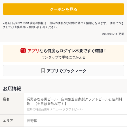
クーポンを見る
※更新日が2021/3/31以前の情報は、当時の価格及び税率に基づく情報となります。 価格につき
ましては直接店舗へお問い合わせください。
2026/03/16 更新
アプリ
なら何度もログイン不要ですぐ確認！
ワンタップで手軽につかえる
アプリでブックマーク
お店情報
店名
長野みなみ風ビール 店内醸造自家製クラフトビールと信州料
理 【土日は昼飲み可！】
信州の特産品使用メニュー×クラフトビール
エリア
長野駅