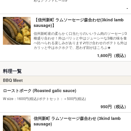
-
【信州新町 ラムソーセージ森合わせ(3kind lamb
sausage)】
信州新町産の柔らかく口当たりのいいラム肉のソーセージ3
種盛り合わせ！外はパリッと中はジューシーな3種の味を食
べ比べられる楽しみがあります♪付け合わせのポテトも外は
カリッと中はホクホクで、思わず顔がほころぶ★
1,600円（税込）
料理一覧
BBQ Meet
ローストポーク (Roasted galic sauce)
W size：1600円(税込)/ポテトセット：＋500円(税込)
950円（税込）
信州新町 ラムソーセージ森合わせ (3kind lamb
sausage)