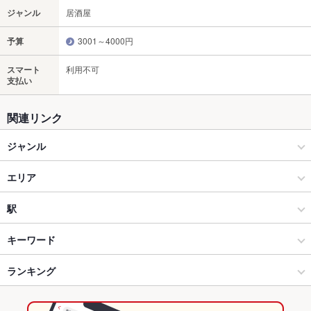
ジャンル
居酒屋
予算
3001～4000円
スマート
利用不可
支払い
関連リンク
ジャンル
居酒屋
エリア
洋・和洋・各国料理・その他
長野駅
駅
長野市 × 居酒屋
長野駅 × 居酒屋
長野駅
キーワード
長野市 × 洋・和洋・各国料理・その他
長野駅 × 洋・和洋・各国料理・その他
ランキング
からあげ
エビ料理
フライドポテト
ソーセージ
バーベキュー
生ハム
長野駅 × 居酒屋
長野
長野のグルメランキング