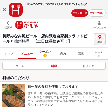
はじめてのアプリ予約で最大
1,000円分ポイントもらえる
ダウンロード
アプリで開く
お店TOP
マイメニュー
長野みなみ風ビール 店内醸造自家製クラフトビ
ールと信州料理 【土日は昼飲み可！】
クーポン
口コミ
トップ
メニュー
店内
写真
2
11
コース
料理
ドリンク
料理のこだわり
信州産の食材を使用しております
信州サーモンや福味鶏、山賊焼など信州産の食材や地元の
郷土料理をご用意しております。クラフトビールに合うメ
ニューの種類が豊富です★是非お気に入りの組み合わせを
見つけてください♪