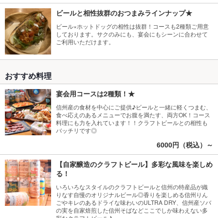
ビールと相性抜群のおつまみラインナップ★
ビール×ホットドッグの相性は抜群！コースも2種類ご用意
しております。サクのみにも、宴会にもシーンに合わせて
ご利用いただけます。
おすすめ料理
宴会用コースは2種類！★
信州産の食材を中心にご提供♪ビールと一緒に軽くつまむ、
食べ応えのあるメニューでお腹を満たす、両方OK！コース
料理にも力を入れています！！クラフトビールとの相性も
バッチリです◎
6000円（税込）～
【自家醸造のクラフトビール】多彩な風味を楽しめ
る！
いろいろなスタイルのクラフトビールと信州の特産品が織
りなす自慢のオリジナルビール◎香りを楽しめる信州りん
ごやキレのあるドライな味わいのULTRA DRY、信州産ソバ
の実を自家焙煎した信州そばなどここでしか味わえない多
彩なクラフトビール♪